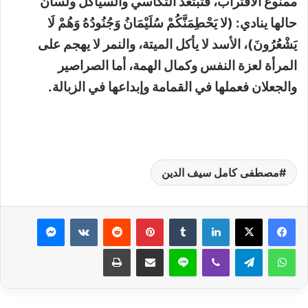
ممنوع الاقتراب، فتبتعد التكاسي والسياكل ولسان
حالها ينادي: (لا يَحْطِمَنَّكُمْ سُلَيْمَانُ وَجُنُودُهُ وَهُمْ لَا
يَشْعُرُونَ)، الأسد لا يأكل الميتة، والنمر لا يهجم على
المرأة لعزة النفس وكمال الهمة، أما الصراصير
والجعلان فعملها في القمامة وإبداعها في الزبالة.
مصطفى كامل سيف الدين
لينكدإن
بينتيريست
ماسنجر
واتساب
تيلقرام
ڤايبر
لاين
مشاركة عبر البريد
طباعة