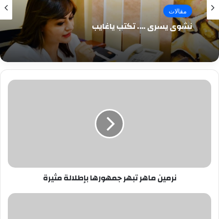
مقالات
نشوى يسرى …. تكتب ياغايب
نرمين
ماهر
تبهر
جمهورها
بإطلالة
مثيرة
نرمين ماهر تبهر جمهورها بإطلالة مثيرة
«من
العريش
لـ