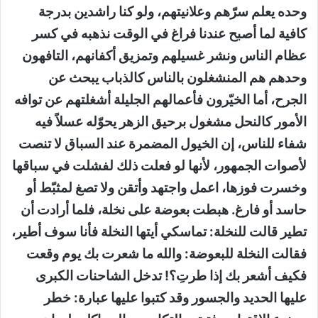
وحده يعلم سرّهم وعلانيتهم، ولو كنا راشدين بدرجة
كافية لما أصبح عندنا فراغ في الوقت نذهبه في كسر
عظام الناس ونشر غسيلهم وتمزيق أكفانهم، التافهون
وحدهم هم المنشغلون بالناس كالذباب يبحث عن
الجرح، أما الخيّرون فأعمالهم الجليلة أشغلتهم عن توافه
الأمور كالنحل مشغول برحيق الزهر يحوّله عسلاً فيه
شفاء للناس، إن الخيول المضمرة عند السباق لا تنصت
لأصوات الجمهور، لأنها لو فعلت ذلك لفشلت في سباقها
وخسرت فوزها، اعمل واجتهد وأتقن ولا تصغ لمثبّط أو
حاسد أو فارغ. هبطت بعوضة على نخلة، فلما أرادت أن
تطير قالت للنخلة: تماسكي أيتها النخلة فأنا سوف أطير،
فقالت النخلة للبعوضة: والله ما شعرت بك يوم وقعت
فكيف أشعر بك إذا طرتِ؟! تدخل الشاحنات الكبرى
عليها الحديد والجسور وقد كتبوا عليها عبارة: خطر