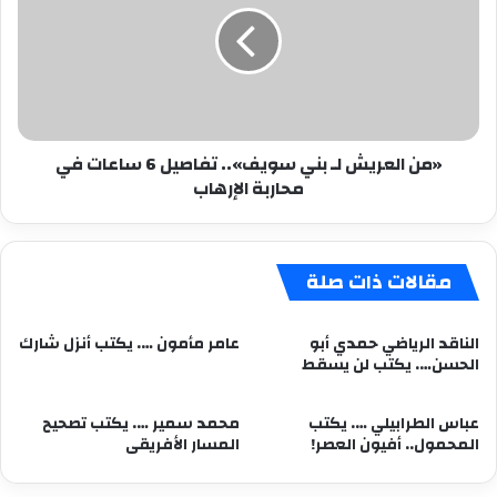
بني
سويف»..
تفاصيل
6
ساعات
في
«من العريش لـ بني سويف».. تفاصيل 6 ساعات في
محاربة
محاربة الإرهاب
الإرهاب
مقالات ذات صلة
الناقد الرياضي حمدي أبو
عامر مأمون …. يكتب أنزل شارك
الحسن…. يكتب لن يسقط
عباس الطرابيلي …. يكتب
محمد سمير …. يكتب تصحيح
المحمول.. أفيون العصر!
المسار الأفريقى