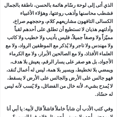
الذي أتى إلى لوحة رسّام هائمة بالحسن، ناطقة بالجمال
فشطب محاسنها وأذهب روعتها، وهؤلاء الأغبياء
الكسالى التافهون مشاريعهم كلام، وحججهم صراخ،
وأدلتهم هذيان لا تستطيع أن تطلق على أحدهم لقباً
مميّزاً ولا وصفاً جميلاً، فليس بأديب ولا خطيب ولا كاتب
ولا مهندس ولا تاجر ولا يُذكر مع الموظفين الرواد، ولا مع
العلماء الأفذاذ، ولا مع الصالحين الأبرار، ولا مع الكرماء
الأجواد، بل هو صفر على يسار الرقم، يعيش بلا هدف،
ويمضي بلا تخطيط، ويسير بلا همة، ليس له أعمال تُنقد،
فهو جالس على الأرض والجالس على الأرض لا يسقط،
لا يُمدح بشيء، لأنه خال من الفضائل، ولا يُسب لأنه ليس
له حسّاد.
وفي كتب الأدب أن شاباً خاملاً فاشلاً قال لأبيه: يا أبي أنا
لا يمدحني أحد ولا يسبني أحد مثل فلان فما السبب؟