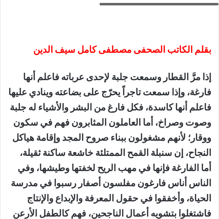
بقلم الكاتب الصحفى مصطفى كامل سيف الدين
إذا مرَّ القطار وسمعت جلبة لإحدى عرباته فاعلم أنها
فارغة، وإذا سمعت تاجراً يحرّج على بضاعته وينادي عليها
فاعلم أنها كاسدة، فكل فارغ من البشر والأشياء له جلبة
وصوت وصراخ، أما العاملون المثابرون فهم في سكون
ووقار؛ لأنهم مشغولون ببناء صروح المجد وإقامة هياكل
النجاح، إن سنبلة القمح الممتلئة خاشعة ساكنة ثقيلة،
أما الفارغة فإنها في مهب الريح لخفتها وطيشها، وفي
الناس أناس فارغون مفلسون أصفار رسبوا في مدرسة
الحياة، وأخفقوا في حقول المعرفة والإبداع والإنتاج
فاشتغلوا بتشويه أعمال الناجحين، فهم كالطفل الأرعن