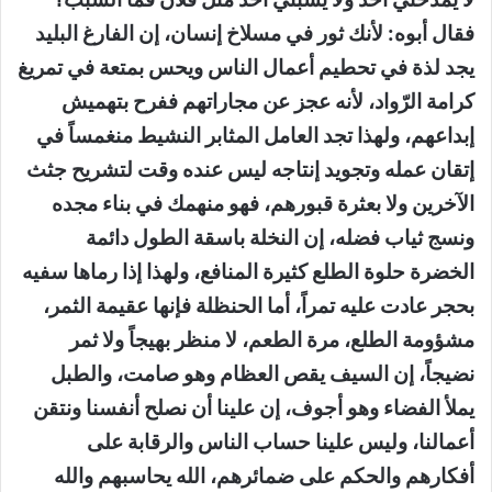
فقال أبوه: لأنك ثور في مسلاخ إنسان، إن الفارغ البليد
يجد لذة في تحطيم أعمال الناس ويحس بمتعة في تمريغ
كرامة الرّواد، لأنه عجز عن مجاراتهم ففرح بتهميش
إبداعهم، ولهذا تجد العامل المثابر النشيط منغمساً في
إتقان عمله وتجويد إنتاجه ليس عنده وقت لتشريح جثث
الآخرين ولا بعثرة قبورهم، فهو منهمك في بناء مجده
ونسج ثياب فضله، إن النخلة باسقة الطول دائمة
الخضرة حلوة الطلع كثيرة المنافع، ولهذا إذا رماها سفيه
بحجر عادت عليه تمراً، أما الحنظلة فإنها عقيمة الثمر،
مشؤومة الطلع، مرة الطعم، لا منظر بهيجاً ولا ثمر
نضيجاً، إن السيف يقص العظام وهو صامت، والطبل
يملأ الفضاء وهو أجوف، إن علينا أن نصلح أنفسنا ونتقن
أعمالنا، وليس علينا حساب الناس والرقابة على
أفكارهم والحكم على ضمائرهم، الله يحاسبهم والله