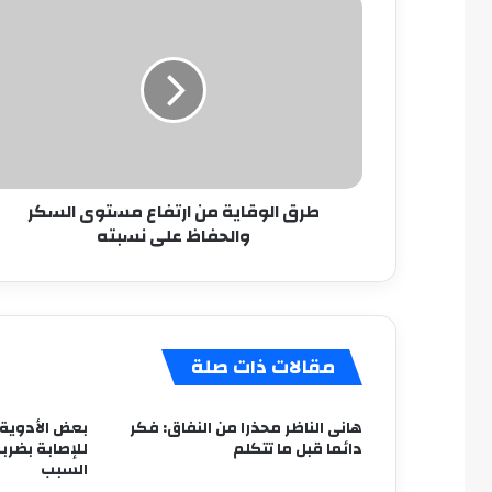
طرق
الوقاية
من
ارتفاع
مستوى
السكر
والحفاظ
على
نسبته
طرق الوقاية من ارتفاع مستوى السكر
والحفاظ على نسبته
مقالات ذات صلة
هانى الناظر محذرا من النفاق: فكر
بعض الأدوية
دائما قبل ما تتكلم
للإصابة بضر
السبب