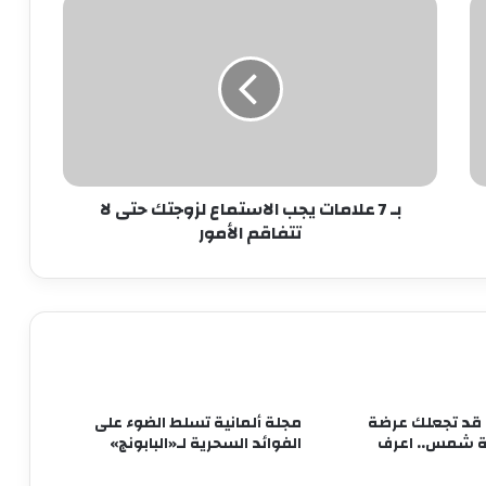
بـ
7
كيف تهيئ معدتك لرمضان؟
علامات
يجب
الاستماع
لزوجتك
أسباب انتفاخ البطن فى الصباح
حتى
لا
تتفاقم
أسباب تساقط الشعر بكثرة
بـ 7 علامات يجب الاستماع لزوجتك حتى لا
الأمور
تتفاقم الأمور
تحذير عاجل من هانى الناظر للأمهات
فوائد مهمة لبذور الجوافة
 قد تجعلك عرضة
مجلة ألمانية تسلط الضوء على
6 نصائح عملية للعناية بالبشرة في الصيف
بة شمس.. اعرف
الفوائد السحرية لـ«البابونج»