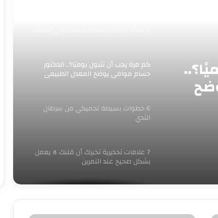
6 نصائح عملية للعناية بالبشرة في الصيف
ًا؟..
كم مرة يجب أن تتبول يوميًا؟.. الدكتور
حسام موافي يوضح المعدل الطبيعي
وضح
6 خطوات بسيطة تحميكي من سرطان
الثدي
7 علامات تحذيرية تخبرك أن قلبك لا يعمل
بشكل صحيح عند التمرين
مشروبات ممنوعة لمرضى القلب فى
رمضان