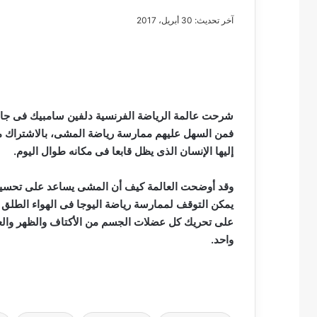
آخر تحديث: 30 أبريل، 2017
مصطفى
كامل
سيف
شرحت عالمة الرياضة الفرنسية دلفين سامبيك فى جامعة
الدين
فمن السهل عليهم ممارسة رياضة المشى، بالاشتراك مع 
….
إليها الإنسان الذى يظل قابعا فى مكانه طوال اليوم.
يكتب
مايسه
وقد أوضحت العالمة كيف أن المشى يساعد على تحسين ع
عطوه
مصطفى كامل سيف
كليوباترا
يمكن التوقف لممارسة رياضة اليوجا فى الهواء الطلق 
مايسه عطوه كليوبات
القرن
على تحريك كل عضلات الجسم من الأكتاف والظهر والع
21
واحد.