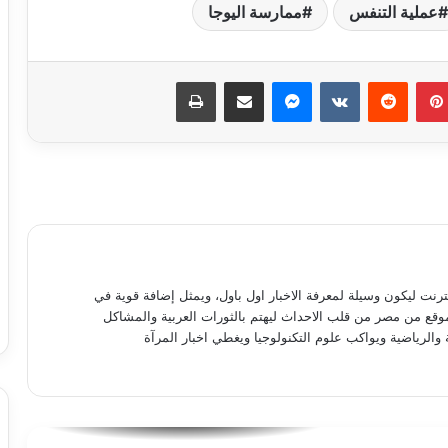
عملية التنفس
ممارسة اليوجا
بينتيريست
ماسنجر
مشاركة عبر البريد
طباعة
كيف تهيئ معدتك لرمضان؟
أسباب انتفاخ البطن فى الصباح
أسباب تساقط الشعر بكثرة
نترنت ليكون وسيلة لمعرفة الاخبار اول باول، ويمثل إضافة قوية في
موقع من مصر من قلب الاحداث ليهتم بالثورات العربية والمشاكل
 والرياضية ويواكب علوم التكنولوجيا ويغطي اخبار المرآة
تحذير عاجل من هانى الناظر للأمهات
فوائد مهمة لبذور الجوافة