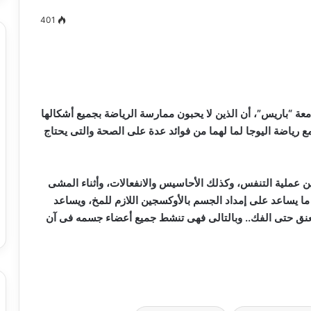
401
مصطفى
كامل
سيف
 “باريس”، أن الذين لا يحبون ممارسة الرياضة بجميع أشكالها
الدين
رياضة اليوجا لما لهما من فوائد عدة على الصحة والتى يحتاج
….
يكتب
ميلاد
ملية التنفس، وكذلك الأحاسيس والانفعالات، وأثناء المشى
جديد
 الدين …. يكتب
مصطفى كامل سيف الدين …. يكتب
ما يساعد على إمداد الجسم بالأوكسجين اللازم للمخ، ويساعد
را القرن 21
ميلاد جديد
نق حتى الفك.. وبالتالى فهى تنشط جميع أعضاء جسمه فى آن