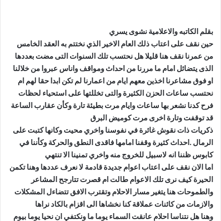
بقلم الكاتبه والاعلامية نشوى يسري
حين نقف على اعتاب ذلك العام الاخير الذي نختتم به العقد الخامس
من عمرنا نقف هنا قليلا هل نحتسب تلك السنوات التى مضت بعددها
الذى يتضائل امام ما مررنا من احداث ومواقف واناس عبروا من خلالنا
او فوق مشاعرنا اخذين معهم ايام من اعمارنا لم تكن ابدا حقا لهم ام
نحتسب ساعات الحزن الكثيرة والتى تخللتها على استحياء لحظات
فرح كدنا نشعر بها ساعات وايام مرت بطيئة تارة وكأن عقارب الساعة
قد توقفت وتارة اخرى مرت كوميض البرق
ذكريات ذات نقوش غائرة في نفوسنا واخري محيت وكانها كتبت على
الرمال .احداث كثيرة وقفنا امامها فاقدى النطق والحركة وكأننا في
كابوس ظننا انه لاسبيل للخروج منه واخري تمنينا الا تنتهي
اما الان نقف على اعتاب اعوام جديدة قادمة لا نعرف عددها وهنا تكمن
الحيرة كيف نرى تلك الاعوام طالت ام قصرت تتارجح المشاعر
والطموحات هنا يتغير مسار الاحلام وتقترب الافق تتضاءل المشكلات
والازمات من كائنات عملاقة كنا نخشاها الى اقزام بالكاد نراها
وهنا هل نتناسا احلام عانقت السماء يوما ما ونكتفي ان نحيا يوما بيوم