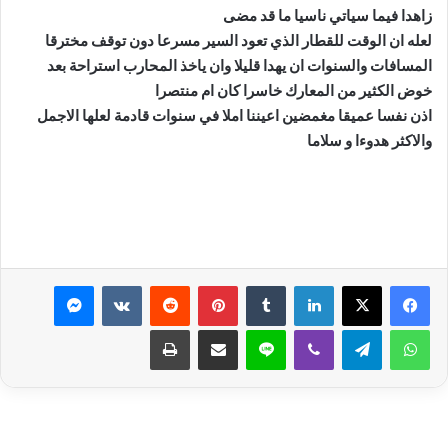
زاهدا فيما سياتي ناسيا ما قد مضى
لعله ان الوقت للقطار الذي تعود السير مسرعا دون توقف مخترقا
المسافات والسنوات ان يهدا قليلا وان ياخذ المحارب استراحة بعد
خوض الكثير من المعارك خاسرا كان ام منتصرا
اذن نفسا عميقا مغمضين اعيننا املا في سنوات قادمة لعلها الاجمل
والاكثر هدوءا و سلاما
لينكدإن
بينتيريست
ماسنجر
واتساب
تيلقرام
ڤايبر
لاين
مشاركة عبر البريد
طباعة