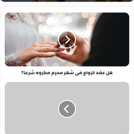
هل
عقد
الزواج
فى
شهر
محرم
مكروه
شرعا؟
هل عقد الزواج فى شهر محرم مكروه شرعا؟
الصخرة
يستعد
للعرض
المسرحي
خالتى
صفية
والدير