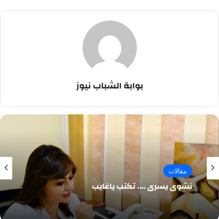
بوابة الشباب نيوز
مقالات
نشوى يسرى …. تكتب ياغايب