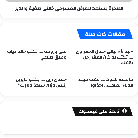
الصخرة يستعد للعرض المسرحي خالتى صفية والدير
مقالات ذات صلة
«ليه لأ » نيللى جمال الحمزاوى
منى بارومه …. تكتب خالد دياب
…. تكتب لو كان الفقر رجل
وطلق صناعي
لقتلته
فاطمة ناعوت…. تكتب فيلم:
حمدى رزق …. يكتب عايزين
الوباء الصامت.. احذروا
رئيس وزراء سيدة ولا إيه؟
تابعنا على فيسبوك