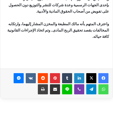
بإحدى الجهات الرسمية وعدة شركات للنشر والتوزيع دون الحصول
على تفويض من أصحاب الحقوق المادية والأدبية.
واعترف المتهم بأنه مالك المطبعة والمخزن المشار إليهما، وارتكابه
المخالفات بقصد تحقيق الربح المادى.. وتم اتخاذ الإجراءات القانونية
كافة حياله.
لينكدإن
بينتيريست
ماسنجر
واتساب
تيلقرام
ڤايبر
لاين
مشاركة عبر البريد
طباعة