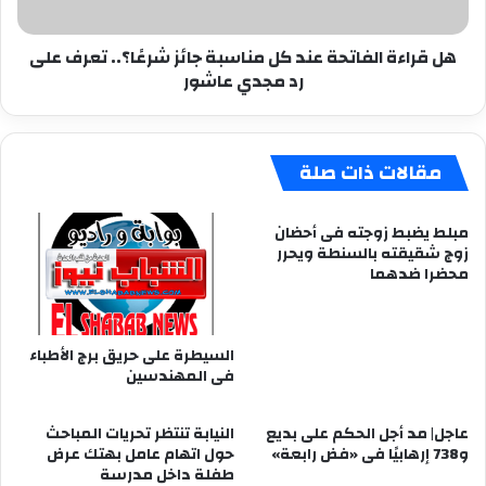
شرعًا؟..
تعرف
هل قراءة الفاتحة عند كل مناسبة جائز شرعًا؟.. تعرف على
على
رد مجدي عاشور
رد
مجدي
عاشور
مقالات ذات صلة
مبلط يضبط زوجته فى أحضان
زوج شقيقته بالسنطة ويحرر
محضرا ضدهما
السيطرة على حريق برج الأطباء
فى المهندسين
عاجل| مد أجل الحكم على بديع
النيابة تنتظر تحريات المباحث
و738 إرهابيًا فى «فض رابعة»
حول اتهام عامل بهتك عرض
طفلة داخل مدرسة