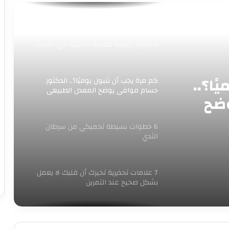
فوائد مهمة لبذور الجوافة
6 نصائح عملية للعناية بالبشرة في الصيف
ًا؟..
كم مرة يجب أن تتبول يوميًا؟.. الدكتور
حسام موافي يوضح المعدل الطبيعي
وضح
6 خطوات بسيطة تحميكي من سرطان
الثدي
7 علامات تحذيرية تخبرك أن قلبك لا يعمل
بشكل صحيح عند التمرين
مشروبات ممنوعة لمرضى القلب فى
رمضان