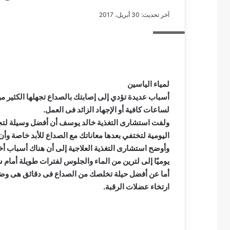
آخر تحديث: 30 أبريل، 2017
صداع
مصطفى
كامل
سيف
لمياء الياسين
الدين
أسباب عديدة تؤدي إلى إصابتك بالصداع تجهلها الكثير من 
….
لساعات كافية أو الإجهاد الزائد فى العمل.
يكتب
ولفت استشارى التغذية خالد يوسف أن أفضل وسيلة لتجنب
مايسه
اليومية لتختفي بعدها معاناتك مع الصداع للأبد خاصة وأ
عطوه
مصطفى كامل سيف
كليوباترا
وأوضح استشارى التغذية العلاجية إلى أن هناك أسباب أ
مايسه عطوه كليوبات
القرن
يوميًا إلى لترين من الماء والجلوس لفترات طويلة أمام 
21
أما عن أفضل حيلة تخلصك من الصداع فى دقائق هى وض
ارتخاء عضلات الرقبة.