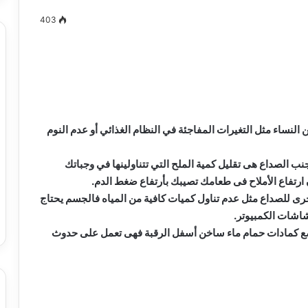
403
مصطفى
كامل
سيف
الدين
النساء مثل التغيرات المفاجئة في النظام الغذائي أو عدم النوم
….
يكتب
 الصداع هى تقليل كمية الملح التي تتناولينها في وجباتك
ميلاد
ن ارتفاع الأملاح فى طعامك تصيبك بأرتفاع ضغط الدم.
جديد
 الدين …. يكتب
مصطفى كامل سيف الدين …. يكتب
خرى للصداع مثل عدم تناول كميات كافية من المياه فالجسم يحتاج
را القرن 21
ميلاد جديد
شاشات الكمبيوتر.
ع كمادات حمام ماء ساخن أسفل الرقبة فهى تعمل على حدوث