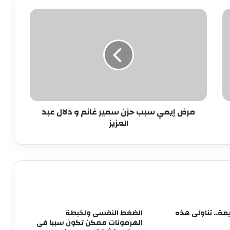
مرض
إيمي
كيف تهيئ معدتك لرمضان؟
سبب
حزن
سمير
غانم
أسباب انتفاخ البطن فى الصباح
و
دلال
عبد
أسباب تساقط الشعر بكثرة
مرض إيمي سبب حزن سمير غانم و دلال عبد
العزيز
العزيز
تحذير عاجل من هانى الناظر للأمهات
فوائد مهمة لبذور الجوافة
مة.. تناولى هذه
الضغط النفسى ولخبطة
6 نصائح عملية للعناية بالبشرة في الصيف
الهرمونات ممكن تكون سببا فى