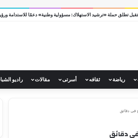
قبل تطلق حملة «ترشيد الاستهلاك: مسؤولية وطنية» دعمًا للاستدامة ورؤية مص
رياضة
ثقافه
أسرتى
مقالات
راديو الشبا
 فى دقائق
فى دقائق