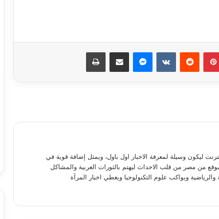
بينتيريست
ماسنجر
مشاركة عبر البريد
طباعة
كيف تهيئ معدتك لرمضان؟
أسباب انتفاخ البطن فى الصباح
أسباب تساقط الشعر بكثرة
نترنت ليكون وسيلة لمعرفة الاخبار اول باول، ويمثل إضافة قوية في
موقع من مصر من قلب الاحداث ليهتم بالثورات العربية والمشاكل
 والرياضية ويواكب علوم التكنولوجيا ويغطي اخبار المرآة
تحذير عاجل من هانى الناظر للأمهات