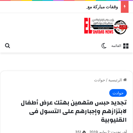
وقفات مباركة مع سورة الحج.. الجامع الأزهر يعقد اليوم ملتقى القضايا المعاصرة اليوم
بح
الوضع المظلم
القائمة
الرئيسية
/
حوادث
حوادث
تجديد حبس متهمين بهتك عرض أطفال
لابتزازهم وإجبارهم على التسول فى
القليوبية
آخر تحديث: 2 يوليو، 2019
351