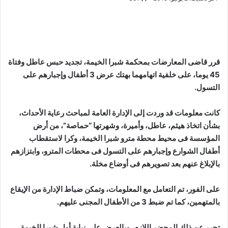
قرر قاضى المعارضات بمحكمة شبرا الخيمة، تجديد حبس عاطل وفتاة
45 يوما، على خلفية اتهامهما بهتك عرض 3 أطفال وإجبارهم على
التسول.
كانت معلومات قد وردت إلى الإدارة العامة لمباحث رعاية الأحداث،
بشأن اتخاذ هيثم، عاطل، وأميرة، وشهرتها “حماصة”، من أرض
المؤسسة فى محيط محطة مترو شبرا الخيمة، وكرا لاستقطاب
أطفال الشوارع وإجبارهم على التسول فى محطات المترو، وابتزازهم
بالإبلاغ عنهم بعد تصويرهم فى أوضاع مخلة.
على الفور، تم التعامل مع المعلومات، وتمكن ضباط الإدارة من الإيقاع
بالمتهمين، كما تم ضبط 3 من الأطفال المجنى عليهم.
تحرر عن ذلك المحضر اللازم، وبالعرض على نيابة أول شبرا الخيمة،