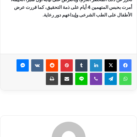
أمرت بحبس المتهمين 4 أيام على ذمة التحقيق، كما قررت عرض
الأطفال على الطب الشرعى وإيداعهم دور رعاية.
لينكدإن
بينتيريست
ماسنجر
واتساب
تيلقرام
ڤايبر
لاين
مشاركة عبر البريد
طباعة