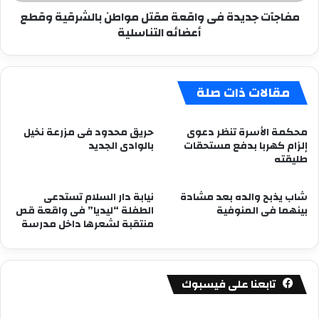
أعضائه
مفاجآت جديدة فى واقعة مقتل مواطن بالشرقية وقطع
التناسلية
أعضائه التناسلية
مقالات ذات صلة
محكمة اﻷسرة تنظر دعوى
حريق محدود فى مزرعة نخيل
إلزام كهربا بدفع مستحقات
بالوادى الجديد
طليقته
شاب يذبح والده بعد مشادة
نيابة دار السلام تستدعى
بينهما فى المنوفية
الطفلة “ليديا” فى واقعة قص
منتقبة لشعرها داخل مدرسة
تابعنا على فيسبوك