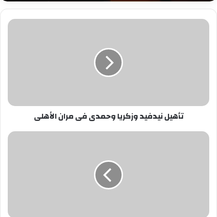
تأهيل
نيدفيد
وزكريا
وحمدى
فى
مران
الأهلى
تأهيل نيدفيد وزكريا وحمدى فى مران الأهلى
مفاجآت
جديدة
فى
واقعة
مقتل
مواطن
بالشرقية
وقطع