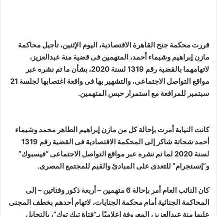
قررت محكمة جنح القاهرة الاقتصادية، اليوم الإثنين، تأجيل محاكمة
مازن إبراهيم وشيماء أحمد، المتهمين فى قضية منة عبدالعزيز،
لاتهامهما بالقضية رقم 1319 لسنة 2020، بشأن ما تم نشره عبر
مواقع التواصل الاجتماعى، والتشهير بها فى واقعة اغتصابها لجلسة 21
سبتمبر للمرافعة مع استمرار حبس المتهمين.
كانت النيابة أمرت بإحالة كل من مازن إبراهيم الطاهر محمد وشيماء
أحمد شحاتة شاكر إلى المحكمة الاقتصادية فى القضية رقم 1319
لسنة 2020 لما تم نشره عبر مواقع التواصل الاجتماعى “فيسبوك”
و”إنستجرام” للتعدى على المبادئ والقيم للمجتمع المصرى.
كان النائب العام أمر بإحالة 6 متهمين – أربعة ذكور وفتاتين – إلى
المحاكمة الجنائية أمام محكمة الجنايات، لاتهام أحدهم بخطف المجنى
عليها منة عبدالعزيز، المعروفة إعلاميًا بـ”فتاة تيك توك”، بالتحايل