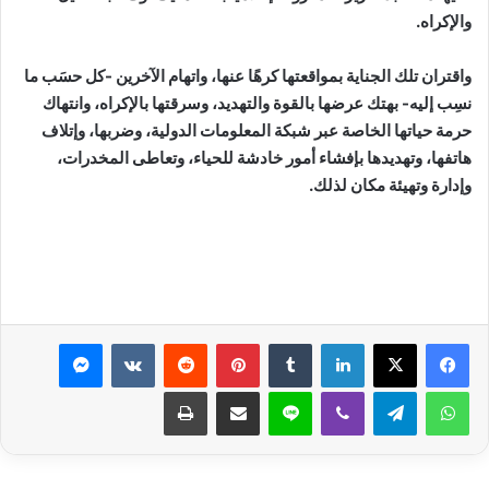
والإكراه.
واقتران تلك الجناية بمواقعتها كرهًا عنها، واتهام الآخرين -كل حسَب ما
نسِب إليه- بهتك عرضها بالقوة والتهديد، وسرقتها بالإكراه، وانتهاك
حرمة حياتها الخاصة عبر شبكة المعلومات الدولية، وضربها، وإتلاف
هاتفها، وتهديدها بإفشاء أمور خادشة للحياء، وتعاطى المخدرات،
وإدارة وتهيئة مكان لذلك.
لينكدإن
بينتيريست
ماسنجر
واتساب
تيلقرام
ڤايبر
لاين
مشاركة عبر البريد
طباعة