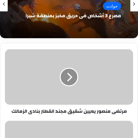
حوادث
مصرع 3 أشخاص في حريق مخبز بمنطقة شبرا
مرتضى
منصور
يعيين
شقيق
مجند
القطار
بنادى
الزمالك
مرتضى منصور يعيين شقيق مجند القطار بنادى الزمالك
بالصور..
بعد
عودة