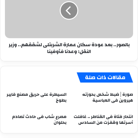
سكان
عمارة
الشربتلى
لشققهم..
وزير
النقل:
بالصور.. بعد عودة سكان عمارة الشربتلى لشققهم.. وزير
وعدنا
النقل: وعدنا فأوفينا
فأوفينا
مقالات ذات صلة
صورة│ضبط شخص بحوزته
السيطرة على حريق مصنع فايبر
هيروين فى العباسية
بطوخ
انتحار فتاة فى القناطر .. غافلت
مصرع شاب فى حادث تصادم
أسرتها وقفزت من السادس
بحلوان