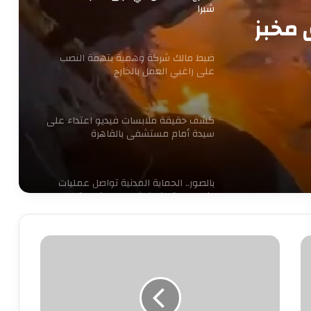
شبرا
ق مخبز
ضبط مالك شركة وهمية بتهمة النصب
على راغبي العمل بالخارج
كشف حقيقة ملابسات فيديو اعتداء على
سيدة أمام مستشفى بالقاهرة
بالصور.. الحماية المدنية تواصل عمليات
إخماد حريق كورنيش مصر القديمة
5
حبس سائق توك توك تحرش بفتاة في
العمرانية
طرق
للتعامل
مع
زميلك
كشف ملابسات ادعاء شخص باختطافه من