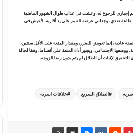
م إجباري للرجوع له، وعشت فى عذاب طوال الشهور الماضية
طاعة ضدي، وجعلني عرضه للتنمر على يد أقاربه، لأعيش فى
فقة عادية، إنما تعويض للضرر، ومقدار المتعة على الأقل سنتين،
 ووضعها الاجتماعي، ويجوز أداء المتعة على أقساط، وفقا لحالة
للتحقيق لإثبات أن الطلاق لم يتم بدون رضا الزوجة.
صريه
الطلاق السريع
خلافات اسريه
حبس سائق توك توك تحرش بفتاة في
العمرانية
بينتيريست
ماسنجر
مشاركة عبر البريد
طباعة