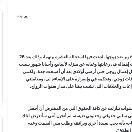
278
مصطفى
كامل
سيف
الدين
أقامت زوجة دعوى طلاق للضرر، أمام محكمة الأسرة بأكتوبر ضد زوجها، ادعت فيها استحالة العشرة بينهما، وذلك بعد 26
….
 إهماله فى رعايتها وغيابه عن منزله لأسابيع وأحيانا شهور بسبب
يكتب
مل إهمال زوجي حتي أرضي أولادي بعد أن أصبحت جدة، ولكنني
ميلاد
جديد
ات زوجي، وتحكمه في وإصراره على الإساءة لى، ومعاملتي
 الدين …. يكتب
مصطفى كامل سيف الدين …. يكتب
عات والخلافات التى نشبت بيننا على مدار سنوات الزواج،
را القرن 21
ميلاد جديد
سنوات تنازلت عن كافة الحقوق التي من المفترض أن أحصل
ا فى سلبي حقوقي وجعلوني تعيسة، لم أتخيل أننى سأتعرض لتلك
ن صرح بمنتهي البجاحه بأنه يحب سيدة أخري ويرافقه وطلب مني الصمت وعدم
الطلاق”.