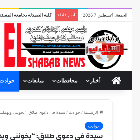
كلية الصيدلة بجامعة المستقب
الجمعة, أغسطس 7 2026
أخبار عاجلة
الرئيسية
أخبار
محافظات
متابعات
حوادث
الرئيسية
/
حوادث
/
سيدة فى دعوى طلاق: “يخوننى ويهملنى ويعاملنى
حوادث