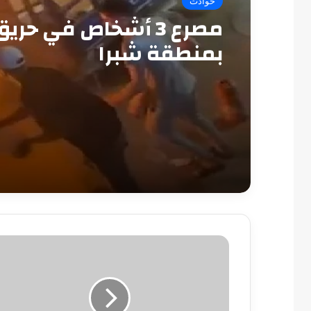
حوادث
مصرع 3 أشخاص في حري
بمنطقة شبرا
كأس
رابطة
الأندية..
موعد
سفر