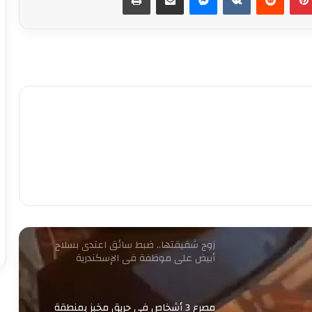
كشف ملابسات ادعاء شخص باختطافه من
آخرين
حبس لصوص الموبايلات في القاهرة
12 نوفمبر.. الحكم على مستريح الأدوات
الصحية
ضبط قائم على شبكة دولية لاستدراج
المراهقين عبر الإنترنت وابتزازهن بالجيزة
زوج شقيقتها.. ضبط سائق اعتدى بسلاح
أبيض على موظفة في الإسكندرية
مصرع 3 أشخاص في حريق مخبز بمنطقة