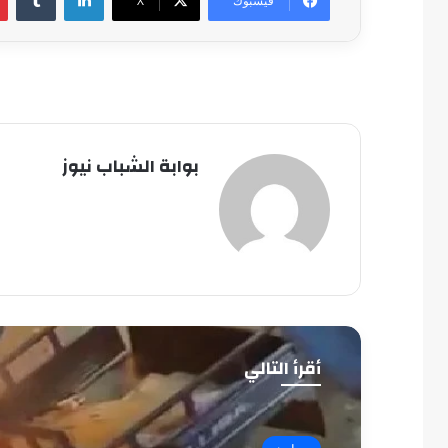
فيسبوك
‫X
بوابة الشباب نيوز
أقرأ التالي