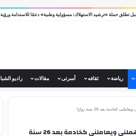
ل تطلق حملة «ترشيد الاستهلاك: مسؤولية وطنية» دعمًا للاستدامة ورؤية مصر
رياضة
ثقافه
أسرتى
مقالات
راديو الشبا
 كخادمة بعد 26 سنة زواج”
سيدة فى دعوى طلاق: “يخوننى ويهملنى ويعاملنى كخادمة بعد 26 سنة