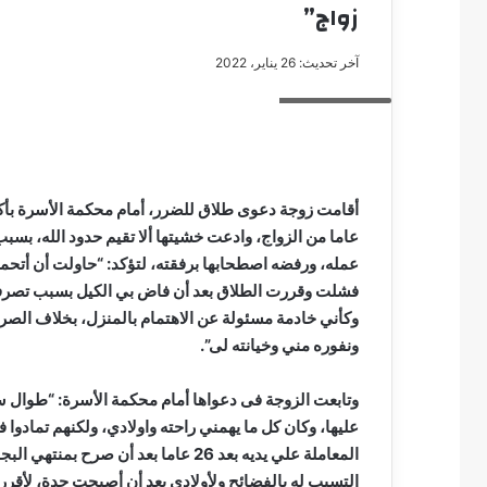
زواج”
آخر تحديث: 26 يناير، 2022
خلافات زوجيه
مصطفى
كامل
سيف
الدين
….
عاما من الزواج، وادعت خشيتها ألا تقيم حدود الله، بسبب
يكتب
عمله، ورفضه اصطحابها برفقته، لتؤكد: “حاولت أن أتح
مايسه
عطوه
فشلت وقررت الطلاق بعد أن فاض بي الكيل بسبب تصرف
مصطفى كامل سيف
كليوباترا
وكأني خادمة مسئولة عن الاهتمام بالمنزل، بخلاف الصرا
مايسه عطوه كليوبات
القرن
ونفوره مني وخيانته لى”.
21
وتابعت الزوجة فى دعواها أمام محكمة الأسرة: “طوال 
عليها، وكان كل ما يهمني راحته واولادي، ولكنهم تمادو
المعاملة علي يديه بعد 26 عاما بعد أ
التسبب له بالفضائح ولأولادي بعد أن أصبحت جدة، لأقرر 