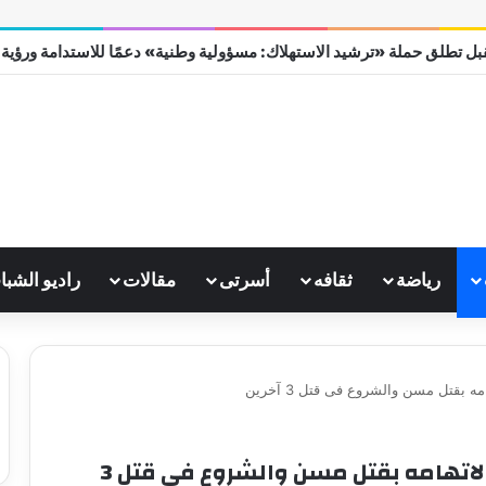
ل تطلق حملة «ترشيد الاستهلاك: مسؤولية وطنية» دعمًا للاستدامة ورؤية مصر
رياضة
ثقافه
أسرتى
مقالات
راديو الشبا
20 يونيو.. الحكم على شقيق كهربا لاتهامه بقتل مسن والشروع فى قتل 3