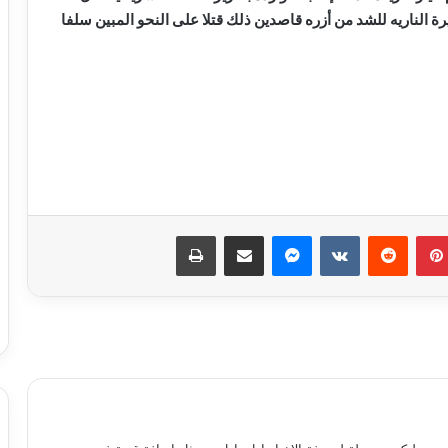
رة الناريه للشد من أزره قاصدين ذلك قتلا على النحو المبين سلفا
حبس سائق توك توك تحرش بفتاة في
العمرانية
بينتيريست
ماسنجر
مشاركة عبر البريد
طباعة
كشف ملابسات ادعاء شخص باختطافه من
آخرين
حبس لصوص الموبايلات في القاهرة
12 نوفمبر.. الحكم على مستريح الأدوات
الصحية