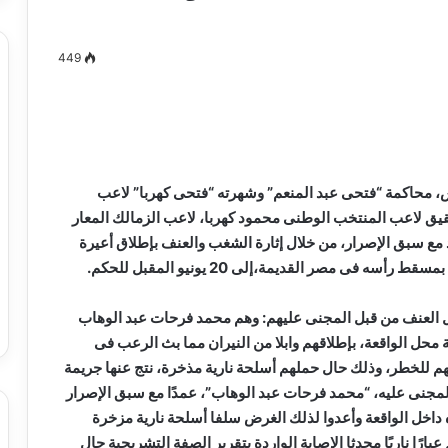
449
مصطفى
كامل
سيف
الدين
س، محاكمة “فتحى عبد المنعم” وشهرته “فتحى كهربا” لاعب
….
قيق لاعب المنتخب الوطنى محمود كهربا، لاعب الزمالك المعار
يكتب
 مع سبق الإصرار، من خلال إثارة الشغب والعنف بإطلاق أعيرة
ميلاد
جديد
.
 الدين …. يكتب
مصطفى كامل سيف الدين …. يكتب
را القرن 21
ميلاد جديد
ل العنف من قبل المجنى عليهم: وهم محمد فرحات عبد الوهاب
حل الواقعة، بإطلاقهم وابلا من النيران مما بث الرعب فى
للخطر، وذلك حال حملهم أسلحة نارية مذخرة، نتج عنها جريمة
المجنى عليه، “محمد فرحات عبد الوهاب”، عمدًا مع سبق الإصرار
ه داخل الواقعة وأعدوا لذلك الغرض سلفا أسلحة نارية مزخرة
ارًا ناريًا محدثا الإصابة الواردة بتقرير الصفة التشريحية حال