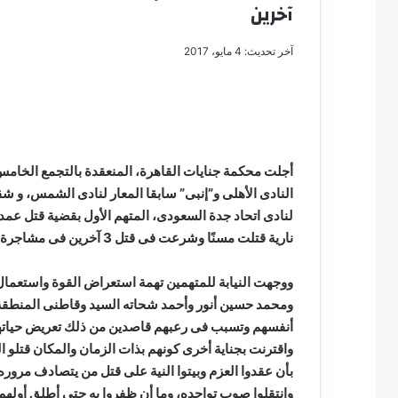
آخرين
آخر تحديث: 4 مايو، 2017
مصطفى
كامل
سيف
الدين
أجلت محكمة جنايات القاهرة، المنعقدة بالتجمع الخام
….
النادى الأهلى و”إنبى” سابقا المعار لنادى الشمس، و ش
يكتب
لنادى اتحاد جدة السعودى، المتهم الأول بقضية قتل عمد
مايسه
عطوه
نارية قتلت مسنًا وشرعت فى قتل 3 آخرين فى مشاجرة بمسقط رأسه فى مصر القديمة،إلى 20 يونيو المقبل للحكم
مصطفى كامل سيف
كليوباترا
مايسه عطوه كليوبات
القرن
ووجهت النيابة للمتهمين تهمة استعراض القوة واستعما
21
ومحمد حسين أنور وأحمد شحاته السيد وقاطنى المنطقة م
أنفسهم وتسبب فى رعبهم قاصدين من ذلك تعريض حياتهم 
واقترنت بجناية أخرى كونهم بذات الزمان والمكان قتلو 
بأن عقدوا العزم وبيتوا النية على قتل من يتصادف مرور
وانتقلوا صوب تواجده، وما أن ظفروا به حتى أطلق أولهم عي