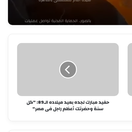
بالصور.. الحماية المدنية تواصل عمليات
إخماد حريق كورنيش مصر القديمة
حفيد
حبس سائق توك توك تحرش بفتاة في
العمرانية
مبارك
لجده
بعيد
ميلاده
كشف ملابسات ادعاء شخص باختطافه من
الـ89:
آخرين
"كل
سنة
وحضرتك
حبس لصوص الموبايلات في القاهرة
حفيد مبارك لجده بعيد ميلاده الـ89: "كل
أعظم
سنة وحضرتك أعظم راجل فى مصر"
راجل
فى
مصر"
12 نوفمبر.. الحكم على مستريح الأدوات
الصحية