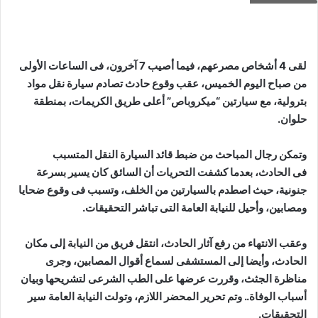
لقى 4 أشخاص مصرعهم، فيما أصيب 7 آخرون، فى الساعات الأولى
من صباح اليوم الخميس، عقب وقوع حادث تصادم سيارة نقل مواد
بترولية، مع سيارتين “ميكروباص” أعلى طريق الكريمات، بمنطقة
حلوان.
وتمكن رجال المباحث من ضبط قائد السيارة النقل المتسبب
فى
الحادث
، بعدما كشفت التحريات أن السائق كان يسير بسرعة
جنونية، حيث اصطدم بالسيارتين من الخلف، وتسبب فى وقوع ضحايا
ومصابين، وأحيل للنيابة العامة التى تباشر التحقيقات.
وعقب الانتهاء من رفع آثار الحادث، انتقل فريق من النيابة إلى مكان
الحادث، وأيضا إلى المستشفى لسماع أقوال المصابين، وجرى
مناظرة الجثث، وقررت عرضها على الطب الشرعى لتشريحها وبيان
أسباب الوفاة.. وتم تحرير المحضر اللازم، وتولت النيابة العامة سير
التحقيقات.