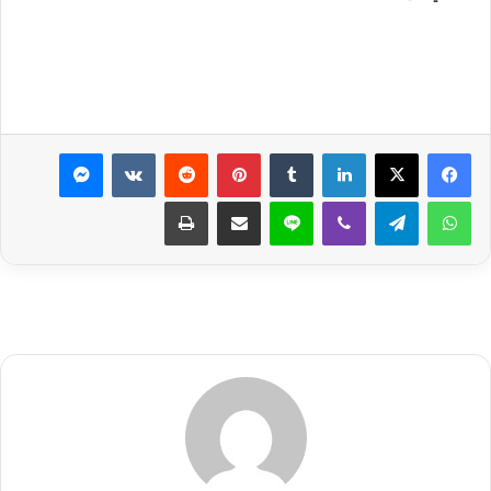
لينكدإن
بينتيريست
ماسنجر
واتساب
تيلقرام
ڤايبر
لاين
مشاركة عبر البريد
طباعة