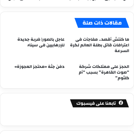
مقالات ذات صلة
ما كنتش أقصد.. مفاجآت فى
عاجل بالصور| ضربة جديدة
اعترافات قاتل بطلة العالم لكرة
للإرهابيين فى سيناء
السرعة
الحجز على ممتلكات شركة
دفن جثة «محتجز العجوزة»
“صوت القاهرة” بسبب “أم
كلثوم”
تابعنا على فيسبوك