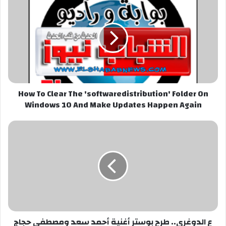
To
Clear
The
'softwaredistribution'
Folder
On
Windows
10
How To Clear The 'softwaredistribution' Folder On
And
Windows 10 And Make Updates Happen Again
Make
Updates
Happen
ع
Again
الدوغرى..
طرح
بوستر
أغنية
أحمد
سعد
ومصطفى
حجاج
ع الدوغرى.. طرح بوستر أغنية أحمد سعد ومصطفى حجاج