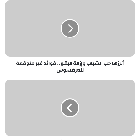
أبرزها
حب
الشباب
وإزالة
البقع..
فوائد
غير
متوقعة
للعرقسوس
أبرزها حب الشباب وإزالة البقع.. فوائد غير متوقعة
للعرقسوس
نصائح
للحصول
على
جسم
رشيق..
تعرفي
عليها