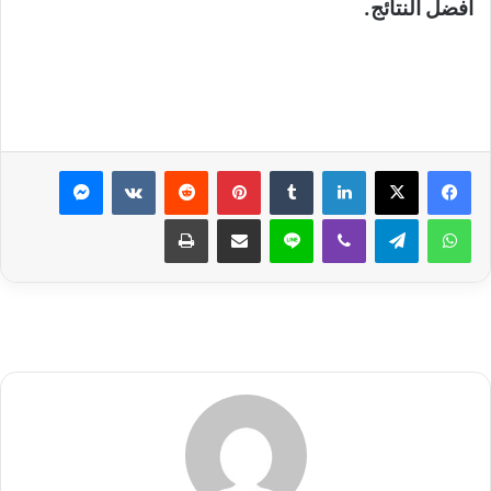
أفضل النتائج.
لينكدإن
بينتيريست
ماسنجر
واتساب
تيلقرام
ڤايبر
لاين
مشاركة عبر البريد
طباعة