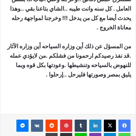
العامل . كل سنه وانت طيبه ..الشاي بتاعنا بقي ..وهذا
يحدث أيضا مع كل من يدخل !!! وخرجنا لمواجهة رحله
معاناة الخروج .
من المسؤل عن ذلك أين وزاره السياحه أين وزاره الآثار
.قد نفذ رصيدكم ارحمونا من فشلكم .من لايؤدي عمله
للنهوض بالسياحه وتنشيطها .وعودتها بكل قوه وبما
يليق بمصر وصورتها فليرحل ..إرحلوا .
لينكدإن
بينتيريست
ماسنجر
واتساب
تيلقرام
ڤايبر
لاين
مشاركة عبر البريد
طباعة