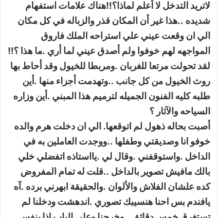
لاتريد التدخل لا أعلم لماذا؟!!هناك علامات استفهام
شديده ..هذا غير أن المكان قذر والزباله في كل مكان
الي ان وقعت عيني علي استراحه الملك فاروق
المواجهه لهم خوفوا ولم أصدق عيني لما أري .ما هذا ؟!!
لقد تحولت مرتعا للغربان .ومربطا للخيول وقد أحاط بها
روث الخيول من كل جانب ..وتهدمت أجزاء منها .أين
طلبه كليه الفنون الجميله لترميم هذا المبني .أين وزاره
السياحه والآثار ؟
أصبت بحاله ذهول لم اتوقعها. الي ان دخلت هرم والده
خوفو انا وصديقتي وطفلها ..ووجدت العاملين به في
الداخل .واستوقفني .وقال لي .يااستاذه اتفضلي خلي
بالك مافيش تصوير بالداخل ..قلت له تمام المفروض
كده علشان الفلاش والألوان .والحقيقة ابهرني برده .آه
يافندم بس احنا هنسيبك تصوري .اندهشت ودخلنا لم
تستغرق خمس دقائق ..وخرجنا وعلي الباب اذا بنفس