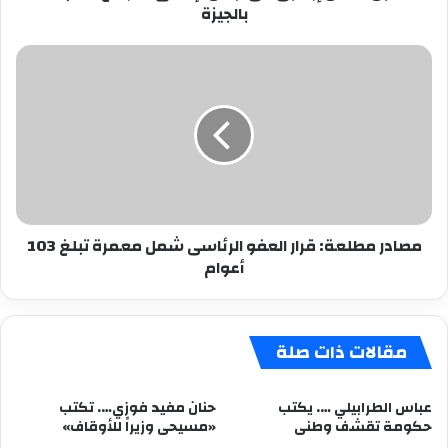
بالجيزة
مصادر
مطلعة:
قرار
العفو
الرئاسى
شمل
معمرة
تبلغ
103
مصادر مطلعة: قرار العفو الرئاسى شمل معمرة تبلغ 103
أعوام
أعوام
مقالات ذات صلة
عباس الطرابيلي …. يكتب
حنان مفيد فوزي…. تكتب
حكومة تقشف وطنى
«مسيحى وزيراً للأوقاف»