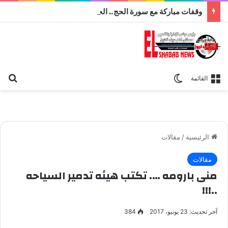
وقفات مباركة مع سورة الحج.. الجامع الأزهر يعقد اليوم ملتقى القضايا المعاصرة اليوم
بح
الوضع المظلم
القائمة
الرئيسية
/
مقالات
مقالات
منى بارومه …. تكتب هيئه تدمير السياحه
..!!!
آخر تحديث: 23 يونيو، 2017
384
الكاتبة والاعلامية منى بارومه