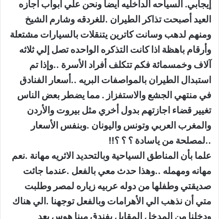
إيجابي. السياحه الداخليه أيضا ونحن علي أبواب اجازه
العيد أصبحت تذاكر الطيران .للغردقه وشارم الشيخ
ومنهم لدهب وسانت كاترين يتنقلات بالسيارات مشتعلة
وأرقام باهظة اذا كانت التذكره الواحده تصل إلي ثلاثه
آلاف وخمسمائة فكم تتكلف أفراد الأسرة ..وإذا تم
استبدال الطيران بالمواصفات البريه ..أسعار الفنادق
في منتهي الجشع والاستفزاز . مما يضطر بعض الناس
تغيير قضاء اجازتهم بدول أخري مثل بيروت والأردن
والمغرب العربي وتونس واليونان .وبنفس الأسعار
..لمصلحة من ياسادة ؟ ؟ ؟!!
علما بأن المناطق السياحية وبالتحديد الاثريه مهانة .نعم
مهانه ومهمله ..وهذا حدث معي بالفعل .عندما جائت
صديقتي وطفلها من دوله عربيه زياره لمصر وطلبت
متي أن نذهب الي الأهرامات وبالفعل توجهنا .الي هناك
ودخلنا من المدخل المقابل بفندق مينا هوس بعد