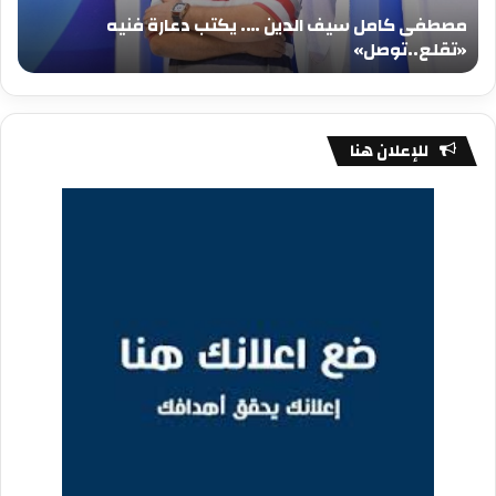
فنيه
المي
مصطفى كامل سيف الدين …. يكتب دعارة فنيه
«تقلع..توصل»
الم
«تقلع..توصل»
م
للإعلان هنا