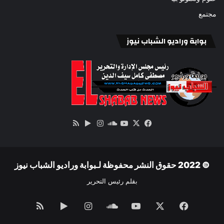
مجتمع
بوابة وراديو الشباب نيوز
‫X
فيسبوك
ساوند
‫YouTube
انستقرام
‏Google
ملخص
كلاود
Play
الموقع
RSS
© 2022 حقوق النشر محفوظة لـبوابة وراديو الشباب نيوز
بقلم رئيس التحرير
فيسبوك
‫X
‫YouTube
ساوند
انستقرام
‏Google
ملخص