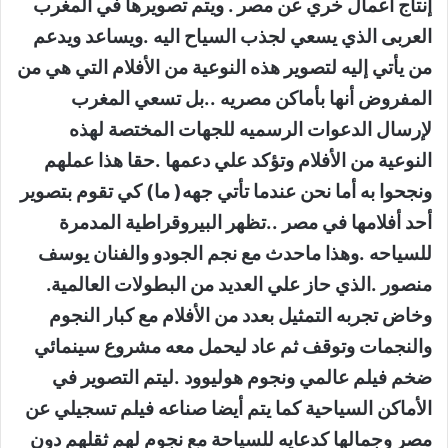
إنتاج أعمال خري عن مصر . ويتم تصويرها في ألمغرب
العربى الذي يسعي لجذب السياح اليه .ويساعد ويدعم
من يأتي إليه لتصوير هذه النوعية من الأفلام التي هي من
المفروض أنها بأماكن مصريه ..بل تسعي المغرب
لإرسال الدعوات الرسميه للجهات المختصة لهذه
النوعية من الأفلام وتؤكد علي دعمها .حقا هذا عملهم
ونجحوا به أما نحن عندما تأتي جهه( ما) كي تقوم بتصوير
أحد أفلامها في مصر ..تظهر البيروقراطية المدمرة
للسياحه .وهذا ماحدث مع نجم الجودو والفنان يوسف
منصور .الذي حاز علي العديد من البطولات العالمية.
وخاض تجربه التمثيل بعدد من الأفلام مع كبار النجوم
والنجمات وتوقف ثم عاد ليحمل معه مشروع سينمائي
ضخم فيلم عالمي ونجوم هوليوود .ليتم التصوير في
الأماكن السياحية كما يتم أيضا صناعه فيلم تسجيلي عن
مصر وجمالها كدعايه للسياحة مع نجوم لهم ثقلهم دون