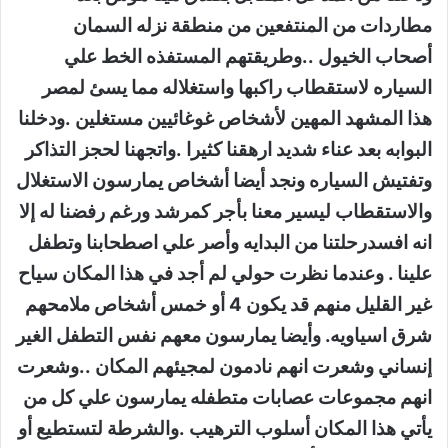
مطاردات من المنتفعين من منطقة نزله السمان
أصحاب الخيول ..وطريقتهم المستفذه الخط علي
السياره لاستقطاب راكبها واستغلاله مما يسئ لمصر
هذا المشهد المهين لأشخاص غوغائيين مستغلين .ودخلنا
البوابه بعد عناء شديد ارهقنا كثيرا .واتجهنا لحجز التذاكر
وتفتيش السياره ونجد أيضا أشخاص يمارسون الاستغلال
والاستقطاب ليسير معنا بأجر كمرشد ورغم رفضنا له إلا
انه افسدرحلتنا من البدايه وأصر علي اصطحابنا وتطفل
علينا . وعندما نظرت حولي لم أجد في هذا المكان سياح
غير القليل منهم قد يكون 4 أو خمس أشخاص ملامحهم
شرق اسياويه. وأيضا يمارسون معهم نفس التطفل الغير
إنساني وشعرت انهم نادمون لمجيئهم المكان ..وشعرت
انهم مجموعات عصابات متطفله يمارسون علي كل من
يأتي هذا المكان أسلوب الترهيب .والشرطة لتستطيع أو