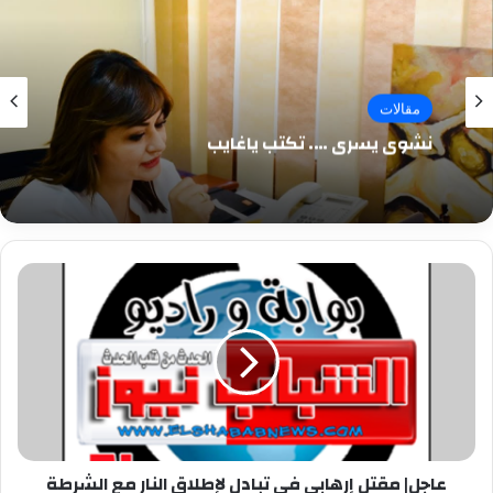
مقالات
نشوى يسرى …. تكتب ياغايب
عاجل|
مقتل
إرهابى
فى
تبادل
لإطلاق
النار
مع
الشرطة
عاجل| مقتل إرهابى فى تبادل لإطلاق النار مع الشرطة
بالجيزة