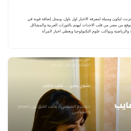
سناء الغول …. تكتب الفرح يليق بنا «بيت
العز»
نترنت ليكون وسيلة لمعرفة الاخبار اول باول، ويمثل إضافة قوية في
موقع من مصر من قلب الاحداث ليهتم بالثورات العربية والمشاكل
 والرياضية ويواكب علوم التكنولوجيا ويغطي اخبار المرآة
سناء الغول …. تكتب الفرح يليق بنا ..مصدر
السعادة
أمل مسعود …. تكتب رحلة في عقل
المرشح للبرلمان القادم
نشوى يسرى …. تكتب ياغايب
ايب
د.وسيم السيسي… يكتب الفرق بين المصلح
والسياسى