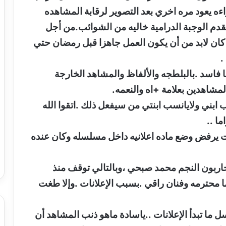
ءه يعود مره اخري بعد التصوير لرقابة المشاهده
دم الوجبة الدرامية خاليه من الشوائب.من أجل
كان لابد من أن يكون العمل جاهزا قبل رمضان حتي
.
ا فاسد .بالبلطجه والألفاظ والمشاهد الخارجة
المشاهدين بعلامة +اه والنعمه.
سب ابني ولايانسب ابنتي من سيفعل ذلك .اتقوا الله
ما ..
ت يرفض وضع ماده اعلانيه داخل مسلسله وكان عنده
حاربون النجم محمد صبحي ،وبالتالي توقف منذ
 محترمه وفنان راقي .بسبب الإعلانات .وإلا طغت
 ما تبدأ الإعلانات ..ياسادة ماهو ذنب المشاهد أن