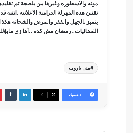
موته والاسطوره وغيرها من بلطجة تم تقليده
تقنين هذه المهزلة الدرامية الاعلانيه .انتب
يتميز بالجهل والفقر والمرض والشحاته هكذا 
الفضائيات . رمضان مش كده ..آها زي مابؤلك
منى بارومه
لينكدإن
فيسبوك
‫X