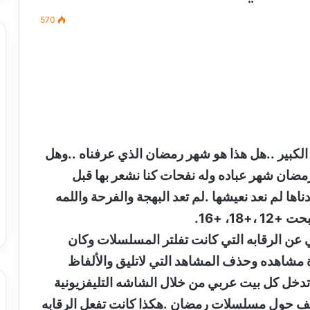
570
مصطفى
كامل
سيف
الدين
….
لكبير ..هل هذا هو شهر رمضان الذي عرفناه ..وهل
يكتب
ميلاد
.رمضان شهر عباده وله نفحات كنا نشعر بها قبل
جديد
 الدين …. يكتب
مصطفى كامل سيف الدين …. يكتب
دناها لم نعد نعيشها .لم تعد البهجة والفرحة واللمه
را القرن 21
ميلاد جديد
1، +16.
ي عن الرقابه التي كانت تفلتر المسلسلات وكان
ءة مشاهده وحذف المشاهد التي لاتليق والألفاظ
تدخل كل بيت عربي من خلال الشاشه التليفزيونية
تف حول مسلسلات رمضان .هكذا كانت تفعل الرقابه