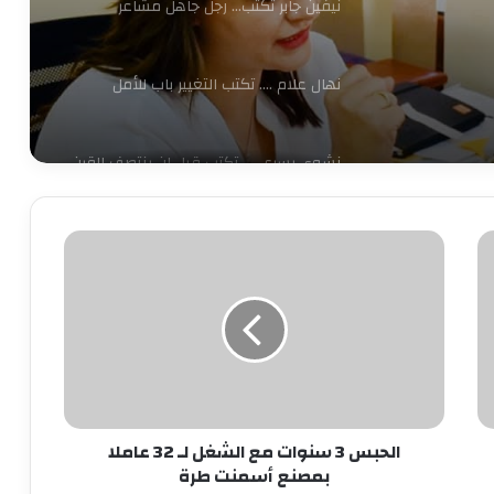
نيفين جابر تكتب… رجل جاهل مشاعر
نهال علام …. تكتب التغيير باب للأمل
نشوى يسري …. تكتب قبل ان ينتصف القرن
سناء الغول …. تكتب الفرح يليق بنا « 3..أنا
الحبس
أحبني»
3
سنوات
مع
الشغل
شيماء ناهض …. تكتب لاتدع نفسك فريسه
لـ
32
عاملا
سناء الغول …. تكتب الفرح يليق بنا «بيت
بمصنع
العز»
الحبس 3 سنوات مع الشغل لـ 32 عاملا
أسمنت
بمصنع أسمنت طرة
طرة