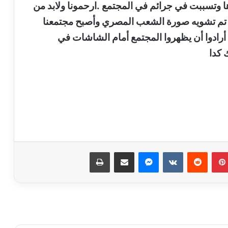
ا وتسببت في جرائم في المجتمع .ارحمونا ولابد من
ه قد تم تشويه صورة الشعب المصري وأصبح مجتمعنا
أرادوا أن يظهروا المجتمع أمام الشاشات في
 كدا
نشوى يسري …. تكتب قبل ان ينتصف القرن
بينتيريست
ماسنجر
مشاركة عبر البريد
طباعة
سناء الغول …. تكتب الفرح يليق بنا « 3..أنا
أحبني»
شيماء ناهض …. تكتب لاتدع نفسك فريسه