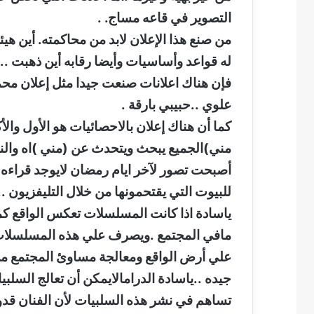
التصوير في قاعه مساج. .
من صنع هذا الإعلان لابد من محاكمته. أين هيئه
له قواعد وأساسيات وأيضا رقابه أين ذهبت ..
فإن هناك اعلانات صنعت جيدا مثل إعلان محمد
علوي ..حبيبي بارقة .
كما أن هناك إعلان بالاحصائيات هو الأول وال
مني)الجميع يبحث ويتحدث عن (مني )اه والنع
أصبحت تصور لآخر ايام رمضان لايوجد قراءه و
للبيوت التي يقتحمونها من خلال التليفزيون ..
ياسادة اذا كانت المسلسلات تعكس الواقع ك
مافي المجتمع .ويصرف علي هذه المسلسلات 
علي أرض الواقع ومعالجة مساوئ المجتمع 
جيده ..ياسادة الدرامالايمكن أن تعالج السل
تساهم في نشر هذه السلبيات لأن الفنان قدوة 