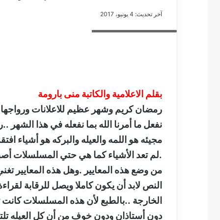
آخر تحديث: 4 يونيو، 2017
الاعلامية والكاتبة منى بارومه
مصطفى
كامل
سيف
الدين
بقلم الاعلامية والكاتبة منى بارومة
….
رمضان كريم وشهر عظيم للاعلانات ورواجها ا
يكتب
مايسه
نفعل ما أمرنا الله بما نفعله في هذا الشهر .
عطوه
مصطفى كامل سيف
مجيئه هو اللمه والعيله والبركه هو أشياء افتق
كليوباترا
مايسه عطوه كليوبات
القرن
.لم تعد الأشياء كما هي حتي المسلسلات أصبحت +12 ،+8
21
من وضع هذه المعايير .وهل هذه المعايير تغن
النص لابد أن يكون كاملا ويصل للرقابة لقرا
الخارجة ..بالطبع لأن هذه المسلسلات كانت 
دون أستاذان ودون خوف من أن كل العيله تل