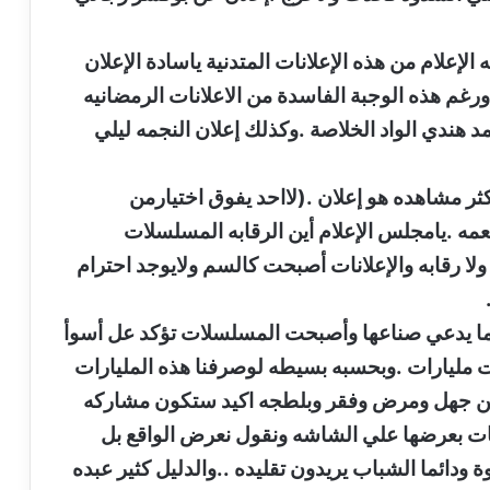
 الإعلام من هذه الإعلانات المتدنية ياسادة الإعلان
ورغم هذه الوجبة الفاسدة من الاعلانات الرمضانيه
 هندي الواد الخلاصة .وكذلك إعلان النجمه ليلي
أكثر مشاهده هو إعلان .(لااحد يفوق اختيارمن
مه .يامجلس الإعلام أين الرقابه المسلسلات
لا رقابه والإعلانات أصبحت كالسم ولايوجد احترام
ما يدعي صناعها وأصبحت المسلسلات تؤكد عل أسوأ
مليارات .وبحسبه بسيطه لوصرفنا هذه المليارات
من جهل ومرض وفقر وبلطجه اكيد ستكون مشاركه
بيات بعرضها علي الشاشه ونقول نعرض الواقع بل
ودائما الشباب يريدون تقليده ..والدليل كثير عبده