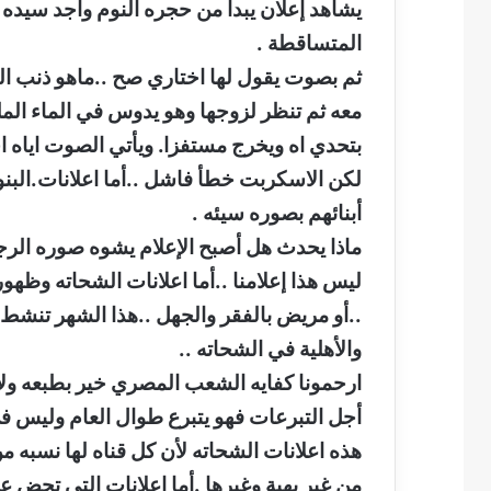
يشاهد إعلان يبدأ من حجره النوم واجد سيده
المتساقطة .
ثم بصوت يقول لها اختاري صح ..ماهو ذنب ا
معه ثم تنظر لزوجها وهو يدوس في الماء المل
بتحدي اه ويخرج مستفزا. ويأتي الصوت اياه 
لكن الاسكربت خطأ فاشل ..أما اعلانات.البنوك 
أبنائهم بصوره سيئه .
ماذا يحدث هل أصبح الإعلام يشوه صوره الرج
ليس هذا إعلامنا ..أما اعلانات الشحاته وظ
..أو مريض بالفقر والجهل ..هذا الشهر تنشط
والأهلية في الشحاته ..
ارحمونا كفايه الشعب المصري خير بطبعه ول
أجل التبرعات فهو يتبرع طوال العام وليس ف
هذه اعلانات الشحاته لأن كل قناه لها نسبه م
من غير بهية وغيرها .أما اعلانات التي تحض