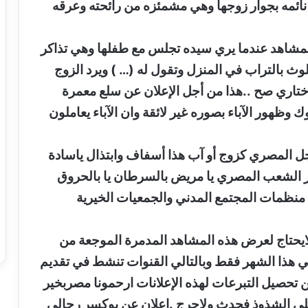
 نائمه بجوار زوجها وهي مشمئزه من رائحته وعرقه
لمشاهد عندما يري سيده تجلس مع طفلها وهي تذاكر
وث بالتراب في المنزل وتقول له (… ) ويرد الزوج
اختاري صح ..هذا من أجل الإعلان عن سلع معمرة
وظهور الآباء بصوره غير لائقة وان الآباء يعاملون
ل المصري كزوج أو آب هذا أسفاف وابتذال ياسادة
هور الشعب المصري يا مريض بالسرطان يا بالحروق
 منظمات المجتمع المدني والجمعيات الخيرية
ايحتاج لعرض هذه المشاهد المدمرة الموجعة من
ي هذا الشهر فقط وبالتالي القنوات تنشط في تقديم
ن تحصيل التبرعات لهذه الإعلانات ارحمونا مصربخير
 علي الشذوذ فحدث ولاحرج .إعلان عن بوكسر رجالي