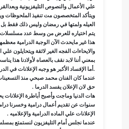
علي الأعمال والنصوص التليفزيونية وبعدالقرا
ويتأكد المتخصصون مت تنفيذ الملحوظات ويق
العيله ولمتها في رمضان وليس ذلك فقط بل 
يتم اختياره للعرض من وسط عدد مسلسلات 
هذا غير مايحدث الآن الوجبة الدرامية معظمه
والايحاءات الفجه الغير لائقة ويتحايلون علي 
بمعني أننا لابد نقف بالعصاه لأولادنا هذا ينا
.أما الإفساد الأكبر هو وجبه الإعلانات في الدرا
عندما كان الفنان محمد صبحي منذ التسعينا
حق لان الإعلان يفسد الدرما .
هات الدنيا وماجت وأصبح أباطرة الإعلانات ي
سنوات عن تقديم أعمال درامية وخسرنا دراما
الإعلانات علي الماده الدرامية والإعلاميه .
عندما نجلس أمام التليفزيون لنستمتع بمسلسل