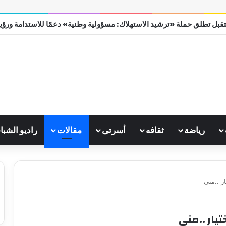
قبل تطلق حملة «ترشيد الاستهلاك: مسؤولية وطنية» دعمًا للاستدامة ورؤية مص
رياضة
ثقافه
أسرتى
مقالات
راديو الشبا
ر ..مني
يار ..مني