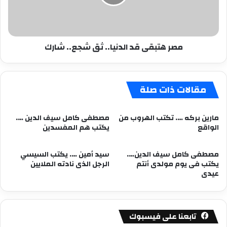
شجع..
شارك
مصر هتبقى قد الدنيا.. ثق شجع.. شارك
مقالات ذات صلة
مارين بركه …. تكتب الهروب من
مصطفى كامل سيف الدين ….
الواقع
يكتب هم المفسدين
مصطفى كامل سيف الدين….
سيد أمين …. يكتب السيسي
يكتب فى يوم مولدى أنتم
الرجل الذى نادته الملايين
عيدى
تابعنا على فيسبوك