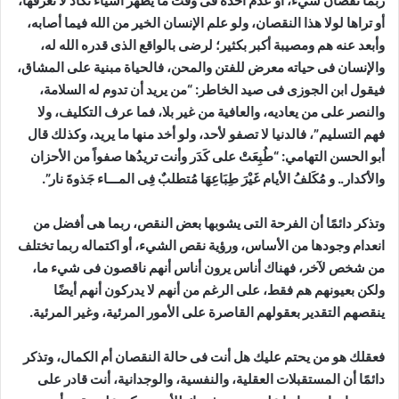
ربما نقصان شيء، أو عدم أخذه فى وقت ما يظهر أشياء تكاد لا تعرفها،
أو تراها لولا هذا النقصان، ولو علم الإنسان الخير من الله فيما أصابه،
وأبعد عنه هم ومصيبة أكبر بكثير؛ لرضى بالواقع الذى قدره الله له،
والإنسان فى حياته معرض للفتن والمحن، فالحياة مبنية على المشاق،
فيقول ابن الجوزى فى صيد الخاطر: “من يريد أن تدوم له السلامة،
والنصر على من يعاديه، والعافية من غير بلا، فما عرف التكليف، ولا
فهم التسليم”، فالدنيا لا تصفو لأحد، ولو أخد منها ما يريد، وكذلك قال
أبو الحسن التهامي: “طُبِعَتْ على كَدَر وأنت تريدُها صفواً من الأحزان
والأكدار.. و مُكَلفُ الأيام غَيْرَ طِبَاعِهَا مُتطلبٌ فِى المـــاء جَذوةَ نار”.
وتذكر دائمًا أن الفرحة التى يشوبها بعض النقص، ربما هى أفضل من
انعدام وجودها من الأساس، ورؤية نقص الشيء، أو اكتماله ربما تختلف
من شخص لآخر، فهناك أناس يرون أناس أنهم ناقصون فى شيء ما،
ولكن بعيونهم هم فقط، على الرغم من أنهم لا يدركون أنهم أيضًا
ينقصهم التقدير بعقولهم القاصرة على الأمور المرئية، وغير المرئية.
فعقلك هو من يحتم عليك هل أنت فى حالة النقصان أم الكمال، وتذكر
دائمًا أن المستقبلات العقلية، والنفسية، والوجدانية، أنت قادر على