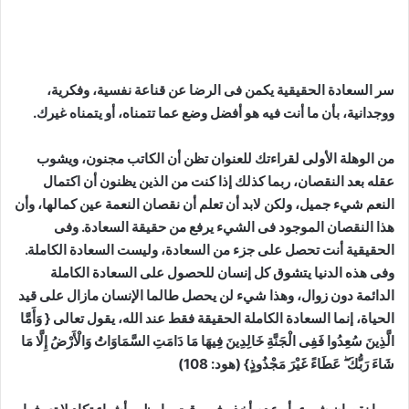
سر السعادة الحقيقية يكمن فى الرضا عن قناعة نفسية، وفكرية،
ووجدانية، بأن ما أنت فيه هو أفضل وضع عما تتمناه، أو يتمناه غيرك.
من الوهلة الأولى لقراءتك للعنوان تظن أن الكاتب مجنون، ويشوب
عقله بعد النقصان، ربما كذلك إذا كنت من الذين يظنون أن اكتمال
النعم شيء جميل، ولكن لابد أن تعلم أن نقصان النعمة عين كمالها، وأن
هذا النقصان الموجود فى الشيء يرفع من حقيقة السعادة. وفى
الحقيقية أنت تحصل على جزء من السعادة، وليست السعادة الكاملة.
وفى هذه الدنيا يتشوق كل إنسان للحصول على السعادة الكاملة
الدائمة دون زوال، وهذا شيء لن يحصل طالما الإنسان مازال على قيد
الحياة، إنما السعادة الكاملة الحقيقة فقط عند الله، يقول تعالى { وَأَمَّا
الَّذِينَ سُعِدُوا فَفِى الْجَنَّةِ خَالِدِينَ فِيهَا مَا دَامَتِ السَّمَاوَاتُ وَالْأَرْضُ إِلَّا مَا
شَاءَ رَبُّكَ ۖ عَطَاءً غَيْرَ مَجْذُوذٍ} (هود: 108)