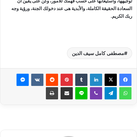
توجيهها، واستيعابها على حسب فهمك للأمور، وكن على يقين أن
السعادة الحقيقة الكاملة، والأبدية هى عند دخولك الجنة، ورؤية وجه
ربك الكريم.
مصطفى كامل سيف الدين
لينكدإن
بينتيريست
ماسنجر
واتساب
تيلقرام
ڤايبر
لاين
مشاركة عبر البريد
طباعة