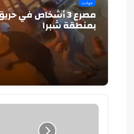
حوادث
مصرع 3 أشخاص في حري
بمنطقة شبرا
ترامب:
تعافيت
من
كورونا
بعد