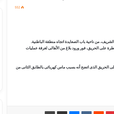
552
مصطفى
كامل
سيف
 الشريف، من ناحية باب الصعايدة اتجاه منطقة الباطنية.
الدين
رة على الحريق، فور ورود بلاغ من الأهالى لغرفة عمليات
….
يكتب
ميلاد
لى الحريق الذى اتضح أنه بسبب ماس كهربائى بالطابق الثانى من
جديد
 الدين …. يكتب
مصطفى كامل سيف الدين …. يكتب
را القرن 21
ميلاد جديد
حبس سائق توك توك تحرش بفتاة في
العمرانية
بينتيريست
ماسنجر
مشاركة عبر البريد
طباعة