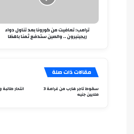
تناول
دواء
ريجينيرون
..
ترامب: تعافيت من كورونا بعد تناول دواء
والصين
ريجينيرون .. والصين ستدفع ثمنا باهظا
ستدفع
ثمنا
باهظا
مقالات ذات صلة
سقوط تاجر هارب من غرامة 3
انتحار طالبة 
ملايين جنيه