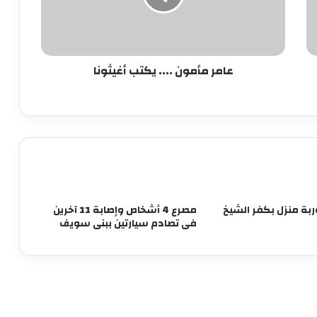
كشف ملابسات ادعاء شخص باختطافه من
آخرين
حبس لصوص الموبايلات في القاهرة
عامر مأمون .... يكتب أغيثونا
12 نوفمبر.. الحكم على مستريح الأدوات
الصحية
ضبط قائم على شبكة دولية لاستدراج
المراهقين عبر الإنترنت وابتزازهن بالجيزة
وربة منزل بكفر الشيخ
مصرع 4 أشخاص وإصابة 11 آخرين
فى تصادم سيارتين ببنى سويف
زوج شقيقتها.. ضبط سائق اعتدى بسلاح
أبيض على موظفة في الإسكندرية
مصرع 3 أشخاص في حريق مخبز بمنطقة