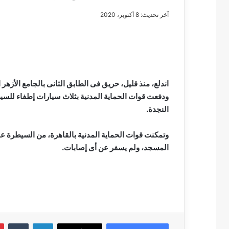
آخر تحديث: 8 أكتوبر، 2020
مصطفى
كامل
سيف
اندلع، منذ قليل، حريق فى الطابق الثانى بالجامع الأزهر
الدين
ودفعت قوات الحماية المدنية بثلاث سيارات إطفاء للسيط
….
النجدة.
يكتب
مايسه
وتمكنت قوات الحماية المدنية بالقاهرة، من السيطرة ع
عطوه
مصطفى كامل سيف
كليوباترا
المسجد، ولم يسفر عن أى إصابات.
مايسه عطوه كليوبات
القرن
21
لينكدإن