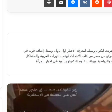
كشف ملابسات ادعاء شخص باختطافه من
آخرين
حبس لصوص الموبايلات في القاهرة
12 نوفمبر.. الحكم على مستريح الأدوات
الصحية
نترنت ليكون وسيلة لمعرفة الاخبار اول باول، ويمثل إضافة قوية في
موقع من مصر من قلب الاحداث ليهتم بالثورات العربية والمشاكل
 والرياضية ويواكب علوم التكنولوجيا ويغطي اخبار المرآة
ضبط قائم على شبكة دولية لاستدراج
المراهقين عبر الإنترنت وابتزازهن بالجيزة
زوج شقيقتها.. ضبط سائق اعتدى بسلاح
أبيض على موظفة في الإسكندرية