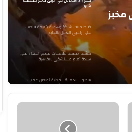
مصرع 3 أشخاص في حريق مخبز بمنطقة
شبرا
ق مخبز
ضبط مالك شركة وهمية بتهمة النصب
على راغبي العمل بالخارج
كشف حقيقة ملابسات فيديو اعتداء على
سيدة أمام مستشفى بالقاهرة
بالصور.. الحماية المدنية تواصل عمليات
إخماد حريق كورنيش مصر القديمة
عامر
حبس سائق توك توك تحرش بفتاة في
العمرانية
مأمون
....
يكتب
أغيثونا