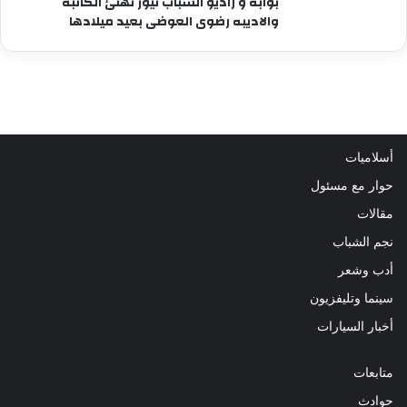
بوابة و راديو الشباب نيوز تهنئ الكاتبة
والاديبه رضوى العوضى بعيد ميلادها
أسلاميات
حوار مع مسئول
مقالات
نجم الشباب
أدب وشعر
سينما وتليفزيون
أخبار السيارات
متابعات
حوادث