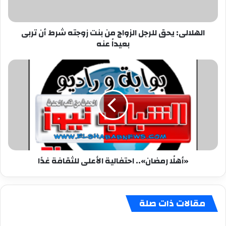
شرط
أن
الهلالى: يحق للرجل الزواج من بنت زوجته شرط أن تربى
تربى
بعيداً عنه
بعيداً
عنه
«أهلًا
رمضان»..
احتفالية
الأعلى
للثقافة
غدًا
«أهلًا رمضان».. احتفالية الأعلى للثقافة غدًا
مقالات ذات صلة