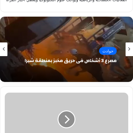
حوادث
مصرع 3 أشخاص في حريق مخبز بمنطقة شبرا
الهلالى:
يحق
للرجل
الزواج
من
بنت
زوجته