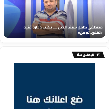
الدين
الد
….
….
يكتب
يكت
دعارة
عيد
فنيه
المي
مصطفى كامل سيف الدين …. يكتب دعارة فنيه
«تقلع..توصل»
الم
«تقلع..توصل»
م
للإعلان هنا