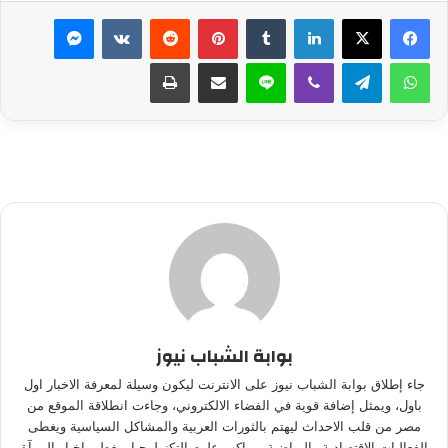
لينكدإن
بينتيريست
ماسنجر
واتساب
تيلقرام
ڤايبر
لاين
مشاركة عبر البريد
طباعة
بوابة الشباب نيوز
جاء إطلاق بوابة الشباب نيوز على الانترنت ليكون وسيلة لمعرفة الاخبار اول
باول، ويمثل إضافة قوية في الفضاء الالكتروني، وجاءت انطلاقة الموقع من
مصر من قلب الاحداث ليهتم بالثورات العربية والمشاكل السياسية ويغطى
الفعاليات الاقتصادية والرياضية ويواكب علوم التكنولوجيا ويغطي اخبار المرآة