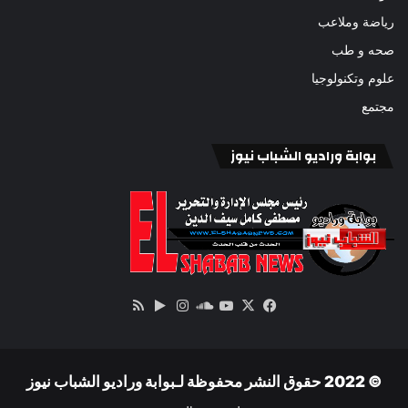
رياضة وملاعب
صحه و طب
علوم وتكنولوجيا
مجتمع
بوابة وراديو الشباب نيوز
‫X
فيسبوك
ساوند
‫YouTube
انستقرام
‏Google
ملخص
كلاود
Play
الموقع
RSS
© 2022 حقوق النشر محفوظة لـبوابة وراديو الشباب نيوز