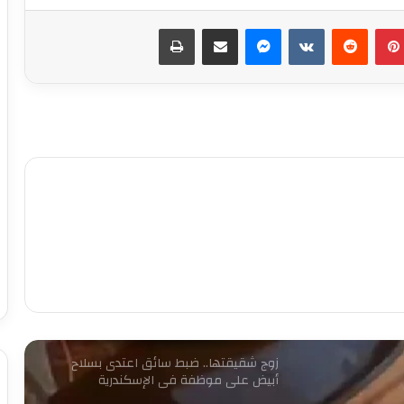
بينتيريست
ماسنجر
مشاركة عبر البريد
طباعة
كشف ملابسات ادعاء شخص باختطافه من
آخرين
حبس لصوص الموبايلات في القاهرة
12 نوفمبر.. الحكم على مستريح الأدوات
الصحية
ضبط قائم على شبكة دولية لاستدراج
المراهقين عبر الإنترنت وابتزازهن بالجيزة
زوج شقيقتها.. ضبط سائق اعتدى بسلاح
أبيض على موظفة في الإسكندرية