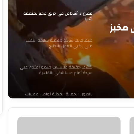
مصرع 3 أشخاص في حريق مخبز بمنطقة
شبرا
ق مخبز
ضبط مالك شركة وهمية بتهمة النصب
على راغبي العمل بالخارج
كشف حقيقة ملابسات فيديو اعتداء على
سيدة أمام مستشفى بالقاهرة
بالصور.. الحماية المدنية تواصل عمليات
إخماد حريق كورنيش مصر القديمة
بالفيديو..
حبس سائق توك توك تحرش بفتاة في
العمرانية
عمرو
أديب