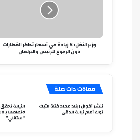
زيادة
في
أسعار
تذاكر
القطارات
دون
وزير النقل: لا زيادة في أسعار تذاكر القطارات
الرجوع
دون الرجوع للرئيس والبرلمان
للرئيس
والبرلمان
مقالات ذات صلة
ننشر أقوال ريناد عماد فتاة التيك
النيابة تحقق
توك أمام نيابة الدقى
لاتهامها بال
“ستانلي”