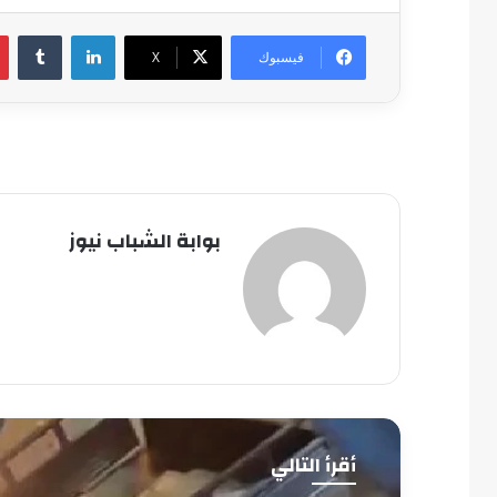
لينكدإن
فيسبوك
‫X
بوابة الشباب نيوز
أقرأ التالي