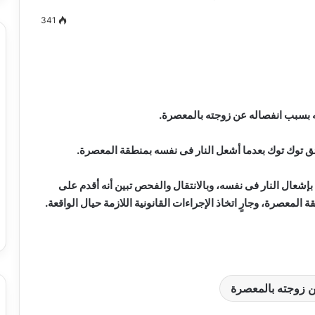
341
مصطفى
كامل
سيف
 بسبب انفصاله عن زوجته بالمعصرة.
الدين
….
ئق توك توك بعدما أشعل النار فى نفسه بمنطقة المعصرة.
يكتب
ميلاد
 بإشعال النار فى نفسه، وبالانتقال والفحص تبين أنه أقدم على
جديد
 الدين …. يكتب
مصطفى كامل سيف الدين …. يكتب
معصرة، وجارٍ اتخاذ الإجراءات القانونية اللازمة حيال الواقعة.
را القرن 21
ميلاد جديد
ن زوجته بالمعصرة
حبس سائق توك توك تحرش بفتاة في
العمرانية