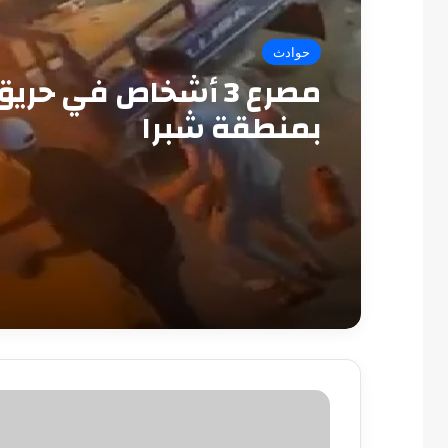
حوادث
مصرع 3 أشخاص في حري
بمنطقة شبرا
وزير
النقل:
لا