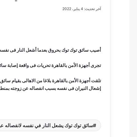
آخر تحديث: 4 يناير، 2022
مصطفى
كامل
سيف
أصيب سائق توك توك بحروق بعدما أشعل النار فى نفسه
الدين
….
تجرى أجهزة الأمن بالقاهرة تحريات فى واقعة إصابة سا
يكتب
مايسه
تلقت أجهزة الأمن بالقاهرة بلاغا من الاهالى بقيام سائق
عطوه
مصطفى كامل سيف
كليوباترا
إشعال النيران فى نفسه بسبب انفصاله عن زوجته بمنطقة ال
مايسه عطوه كليوبات
القرن
21
سائق توك توك يشعل النار في نفسه لانفصاله ع