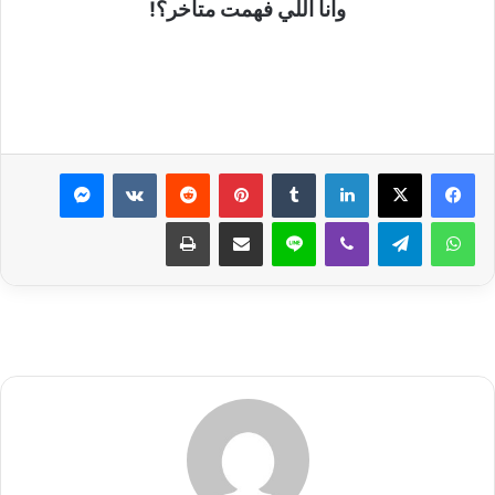
وأنا اللي فهمت متأخر؟!
لينكدإن
بينتيريست
ماسنجر
واتساب
تيلقرام
ڤايبر
لاين
مشاركة عبر البريد
طباعة