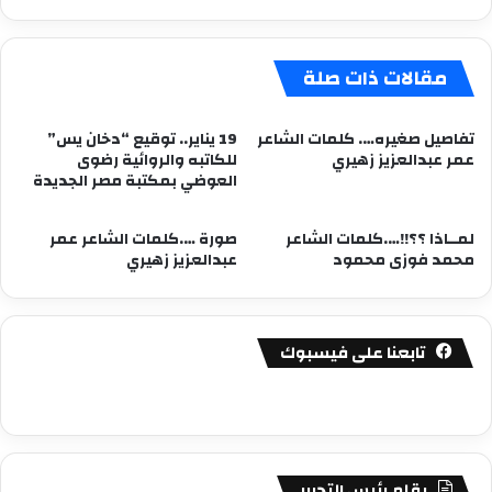
مقالات ذات صلة
تفاصيل صغيره…. كلمات الشاعر
19 يناير.. توقيع “دخان يس”
عمر عبدالعزيز زهيري
للكاتبه والروائية رضوى
العوضي بمكتبة مصر الجديدة
لمــاذا ؟؟!!….كلمات الشاعر
صورة ….كلمات الشاعر عمر
محمد فوزى محمود
عبدالعزيز زهيري
تابعنا على فيسبوك
بقلم رئيس التحرير