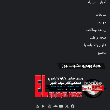
أخبار السيارات
متابعات
حوادث
رياضة وملاعب
صحه و طب
علوم وتكنولوجيا
مجتمع
بوابة وراديو الشباب نيوز
‫X
فيسبوك
ساوند
‫YouTube
انستقرام
‏Google
ملخص