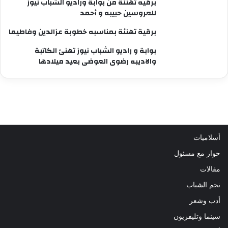
برقيه تهنئة من بوابة وراديو الشباب نيوز
للعروسين حبيبه و أحمد
برقية تهنئة بمناسبه خطوبة عزالدين وفاطيما
بوابة و راديو الشباب نيوز تهنئ الكاتبة
والاديبه رضوى العوضى بعيد ميلادها
أسلاميات
حوار مع مسئول
مقالات
نجم الشباب
أدب وشعر
سينما وتليفزيون