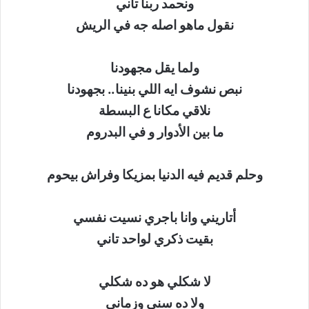
ونحمد ربنا تاني
نقول ماهو اصله جه في الريش
ولما يقل مجهودنا
نبص نشوف ايه اللي بنينا.. بجهودنا
نلاقي مكانا ع البسطة
ما بين الأدوار و في البدروم
وحلم قديم فيه الدنيا بمزيكا وفراش بيحوم
أتاريني وانا باجري نسيت نفسي
بقيت ذكري لواحد تاني
لا شكلي هو ده شكلي
ولا ده سني وزماني