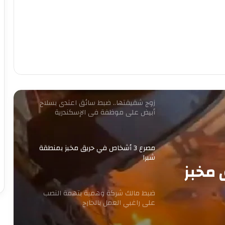
12 نوفمبر.. الحكم على مستريح الأدوات
الصحية
ضبط قائم على شبكة دولية لاستدراج
المراهقين عبر الإنترنت وابتزازهن بالجيزة
زوج شقيقتها.. ضبط سائق اعتدى بسلاح
أبيض على موظفة في الإسكندرية
مصرع 3 أشخاص في حريق مخبز بمنطقة
شبرا
ق مخبز
ضبط مالك شركة وهمية بتهمة النصب
على راغبي العمل بالخارج