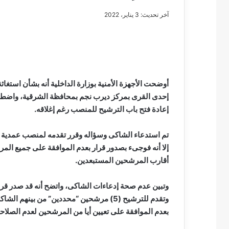
آخر تحديث: 3 يناير، 2022
مصطفى
كامل
سيف
أوضحت الأجهزة الأمنية بوزارة الداخلية أنه بشأن استغ
الدين
إحدى القرى بمركز ديرب نجم بمحافظة الشرقية، واضطلا
….
إعادة فتح باب الترشيح للمنصب رغم إغلاقه.
يكتب
مايسه
تم استدعاء الشاكى وسؤاله وقرر تقدمه لمنصب عمدية القر
عطوه
مصطفى كامل سيف
كليوباترا
إلا أنه فوجىء بصدور قرار بعدم الموافقة على جميع الم
مايسه عطوه كليوبات
القرن
أقارب المرشحين المستبعدين.
21
وتبين عدم صحة إدعاءات الشاكى، واتضح أنه قد صدر قرار
وتقدم للترشيح (5) مرشحين “محددين” من بين
بعدم الموافقة على تعيين أيا من المرشحين لعدم الصلاحي