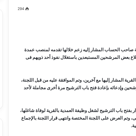
294
مصطفى
كامل
سيف
اثة صاحب الحساب المشار إليه زعم خلالها تقدمه لمنصب عمدة
الدين
ع بعض المرشحين المستبعدين باستغلال نفوذ أحد ذويهم فى
….
يكتب
ميلاد
ية المشار إليها مع آخرين، وتم الموافقة عليه من قبل اللجنة،
جديد
 الدين …. يكتب
مصطفى كامل سيف الدين …. يكتب
رشحين وإدعائه بإعادة فتح باب الترشيح مرة أخرى مجاملة لأحد
را القرن 21
ميلاد جديد
 بفتح باب الترشيح لشغل وظيفة العمدية بالقرية لوفاة شاغلها،
هم الشاكى، وتم العرض على اللجنة المختصة وانتهى قرار اللجنة بالإجماع
ة.