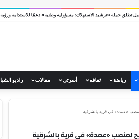
ل تطلق حملة «ترشيد الاستهلاك: مسؤولية وطنية» دعمًا للاستدامة ورؤية مصر
رياضة
ثقافه
أسرتى
مقالات
راديو الشبا
لمنصب «عمدة» فى قرية بالشرقية
يح لمنصب «عمدة» فى قرية بالشرقية