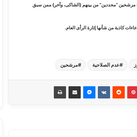
در قرار بإعادة فتح باب الترشيح، وتقدم للترشيح (5) مرشحين “محددين” من بينهم (الشاكى، وآخر) ممن سبق
عاءات كاذبة من شأنها إثارة الرأى العام.
ز
عدم الصلاحية
مرشحين
حبس سائق توك توك تحرش بفتاة في
العمرانية
بينتيريست
ماسنجر
مشاركة عبر البريد
طباعة
كشف ملابسات ادعاء شخص باختطافه من
آخرين
حبس لصوص الموبايلات في القاهرة