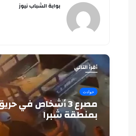
بوابة الشباب نيوز
أقرأ التالي
حوادث
مصرع 3 أشخاص في حري
بمنطقة شبرا