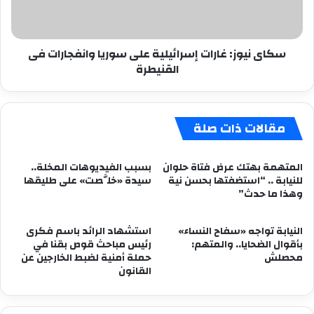
وانفجارات
فى
القنيطرة
سكاى نيوز: غارات إسرائيلية على سوريا وانفجارات فى
القنيطرة
مقالات ذات صلة
المتهمة بهتك عرض فتاة حلوان
بسبب الفيديوهات المخلة..
للنيابة .. “استضفتها بحسن نية
سيدة «خلَّصت» على طليقها
وهذا ما حدث”
النيابة تواجه «سفاح النساء»
استشهاد الرائد باسم فكرى
بأقوال الضحايا.. والمتهم:
رئيس مباحث قوص بقنا في
محصلش
حملة أمنية لضبط الخارجين عن
القانون