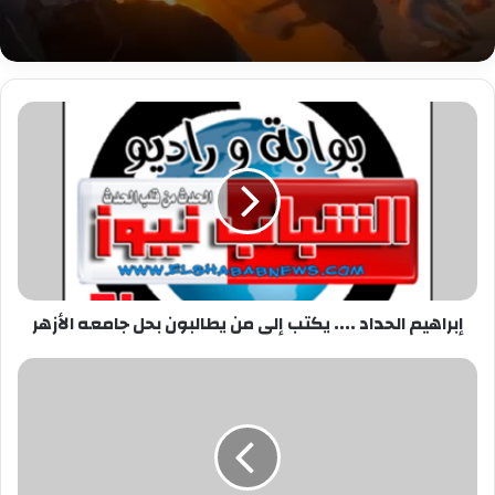
إبراهيم
الحداد
....
يكتب
إلى
من
يطالبون
بحل
جامعه
إبراهيم الحداد .... يكتب إلى من يطالبون بحل جامعه الأزهر
الأزهر
سكاى
نيوز:
غارات
إسرائيلية
على
سوريا