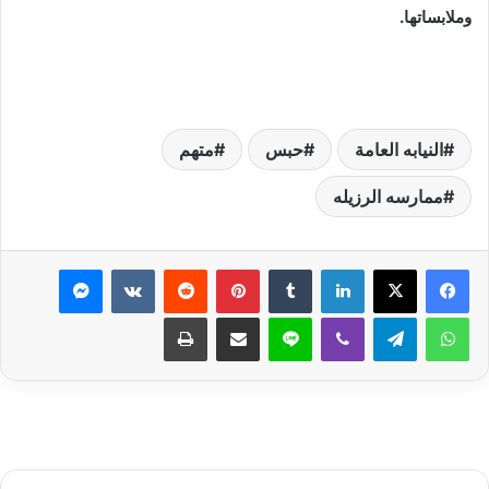
وملابساتها.
النيابه العامة
حبس
متهم
ممارسه الرزيله
لينكدإن
بينتيريست
ماسنجر
واتساب
تيلقرام
ڤايبر
لاين
مشاركة عبر البريد
طباعة