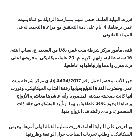
قررت النيابة العامة، حبس متهم بممارسة الرذيلة مع فتاة بميت
غمر، برضاها، 4 أيام على ذمة التحقيق مع مراعاة التجديد له فى
الميعاد القانونى.
تلقى مأمور مركز شرطة ميت غمر، بلاغا من السعيد. ع، بغياب ابنته،
16 سنة، طالبة، واتهم، كريم. م، 20 عاما، ميكانيكى، بتحريضها على
ترك منزل والدها وارتباطها به عاطفيا.
حرر الأب، محضرا حمل رقم 4434/2017 إدارى مركز شرطة ميت
غمر، وحضرت الفتاة المُبلغ بغيابها رفقة الشاب الميكانيكى، وقررت
أنها كانت بصحبته بمدينة المنصورة وأنه عاشرها معاشرة الأزواج
برضاها لوجود علاقة عاطفية بينهما، وتأييد المشكو فى حقه ذات
المضمون، وأبدى رغبته فى الزواج منها.
وبالعرض على النيابة العامة، قررت تسليم الفتاة لولى أمرها، وحبس
الميكانيكى، وطلب تحريات المباحث حول الواقعة وظروفها