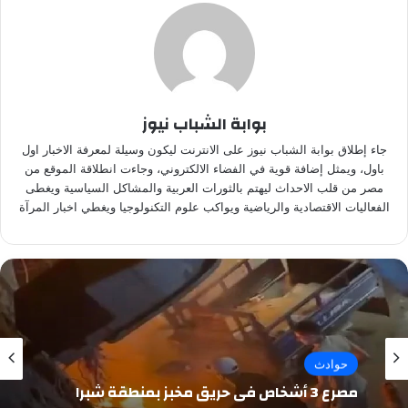
بوابة الشباب نيوز
جاء إطلاق بوابة الشباب نيوز على الانترنت ليكون وسيلة لمعرفة الاخبار اول
باول، ويمثل إضافة قوية في الفضاء الالكتروني، وجاءت انطلاقة الموقع من
مصر من قلب الاحداث ليهتم بالثورات العربية والمشاكل السياسية ويغطى
الفعاليات الاقتصادية والرياضية ويواكب علوم التكنولوجيا ويغطي اخبار المرآة
حوادث
مصرع 3 أشخاص في حريق مخبز بمنطقة شبرا