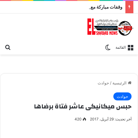
وقفات مباركة مع سورة الحج.. الجامع الأزهر يعقد اليوم ملتقى القضايا المعاصرة اليوم
بح
الوضع المظلم
القائمة
الرئيسية
/
حوادث
حوادث
حبس ميكانيكى عاشر فتاة برضاها
آخر تحديث: 29 أبريل، 2017
420