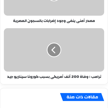
المصرية
مصدر أمنى ينفى وجود إضرابات بالسجون المصرية
ترامب
:
وفاة
200
ألف
أمريكى
بسبب
كورونا
سيناريو
ترامب : وفاة 200 ألف أمريكى بسبب كورونا سيناريو جيد
جيد
مقالات ذات صلة