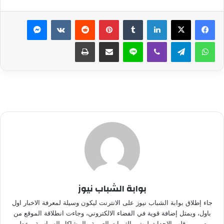
لينكدإن
بينتيريست
ماسنجر
واتساب
تيلقرام
ڤايبر
لاين
مشاركة عبر البريد
طباعة
بوابة الشباب نيوز
جاء إطلاق بوابة الشباب نيوز على الانترنت ليكون وسيلة لمعرفة الاخبار اول
باول، ويمثل إضافة قوية في الفضاء الالكتروني، وجاءت انطلاقة الموقع من
مصر من قلب الاحداث ليهتم بالثورات العربية والمشاكل السياسية ويغطى