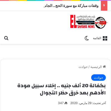
وقفات مباركة مع سورة الحج.. الجامع الأزهر يعقد اليوم ملتقى القضايا المعاصرة اليوم
بح
الوضع المظلم
القائمة
الرئيسية
/
حوادث
حوادث
بكفالة 20 ألف جنيه .. إخلاء سبيل مودة
الأدهم بعد خرق حظر التجوال
آخر تحديث: 29 مارس، 2020
347