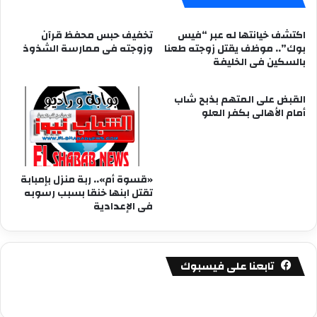
اكتشف خيانتها له عبر “فيس
تخفيف حبس محفظ قرآن
بوك”.. موظف يقتل زوجته طعنا
وزوجته فى ممارسة الشذوذ
بالسكين فى الخليفة
القبض على المتهم بذبح شاب
أمام الأهالى بكفر العلو
«قسوة أم».. ربة منزل بإمبابة
تقتل ابنها خنقا بسبب رسوبه
فى الإعدادية
تابعنا على فيسبوك