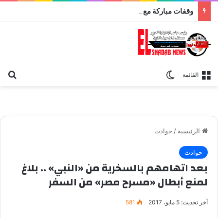
وقفات مباركة مع سورة الحج.. الجامع الأزهر يعقد اليوم ملتقى القضايا المعاصرة اليوم
بح
الوضع المظلم
القائمة
الرئيسية
/
حوادث
حوادث
بعد اتهامهم بالسخرية من «النبي» .. بلاغ
لمنع أبطال «مسرح مصر» من السفر
آخر تحديث: 5 مايو، 2017
581