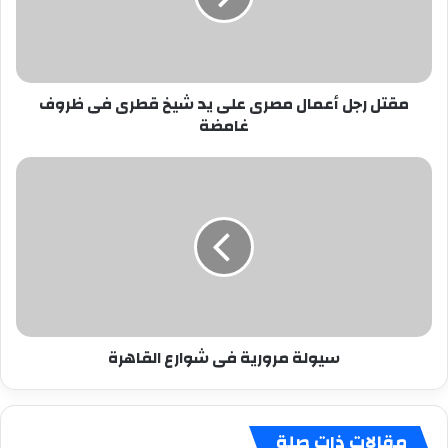
يد
شيخ
قطرى
فى
مقتل رجل أعمال مصرى على يد شيخ قطرى فى ظروف
ظروف
غامضة
غامضة
سيولة
مرورية
فى
شوارع
القاهرة
سيولة مرورية فى شوارع القاهرة
مقالات ذات صلة