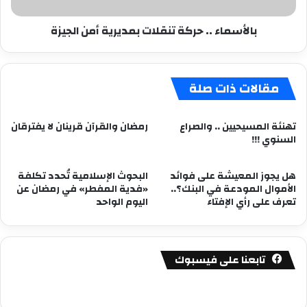
بالأسماء .. حركة تنقلات بمديرية أمن الجيزة
مقالات ذات صلة
تهنئة المسيحيين .. والصراع
رمضان والقرآن قرينان لا يفترقان
السنوي !!!
هل يجوز المعيشة على فوائد
البحوث الإسلامية تُحدد تكلفة
الأموال المودعة في البنك؟..
«فدية المفطر» في رمضان عن
تعرف على رأي الإفتاء
اليوم الواحد
تابعنا على فيسبوك