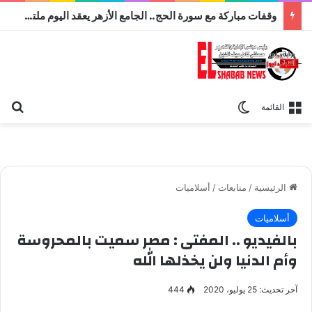
وقفات مباركة مع سورة الحج.. الجامع الأزهر يعقد اليوم ملتقى القضايا المعاصرة اليوم
بح
الوضع المظلم
القائمة
الرئيسية
/
متابعات
/
أسلاميات
أسلاميات
بالفيديو .. المفتى : مصر سميت بالمحروسة
وأم الدنيا ولن يخذلها الله
آخر تحديث: 25 يوليو، 2020
444
الدكتور شوقى علام