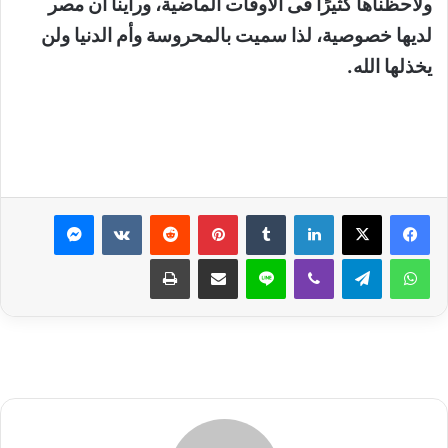
ولاحظناها كثيرًا فى الأوقات الماضية، ورأينا أن مصر
لديها خصوصية، لذا سميت بالمحروسة وأم الدنيا ولن
يخذلها الله.
لينكدإن
بينتيريست
ماسنجر
واتساب
تيلقرام
ڤايبر
لاين
مشاركة عبر البريد
طباعة