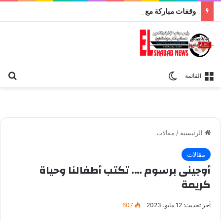
وقفات مباركة مع سورة الحج.. الجامع الأزهر يعقد اليوم ملتقى القضايا المعاصرة اليوم
بح
الوضع المظلم
القائمة
الرئيسية
/
مقالات
مقالات
أوجينى برسوم …. تكتب أطفالنا وحياة
كريمة
آخر تحديث: 12 مايو، 2023
607