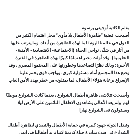
بقلم الكاتبة أوجينى برسوم
أصبحت قضية “ظاهرة الأطفال بلا مأوى” محل اهتمام الكثير من
الدول في عالمنا اليوم؛ لما لهذه الظاهرة من أبعاد، وما يترتب عليها
من آثار في شتَّى نواحي الحياة (الاجتماعية- الاقتصادية- الأمنية-
التعليمية)، وقد أولت مصر اهتمامًا كبيرًا بهذه الظاهرة في الفترة
الأخيرة؛ وذلك نظرًا لتصاعدها وخطورتها على المجتمع المصري، وقد
وضع هذا المجتمع أمام مسئولية كبرى، وواجب قوى يحتم علينا
الإسراع برعاية هؤلاء الأطفال، لما يمثلونه من خطر يهدد الأمن العام.
وأصبحت تتلاشى ظاهرة أطفال الشوارع ، بعدما كانت الشوارع موطنًا
لهم ولم يعد الأهالى يشاهدون الاطفال النائمين على الأرض ليلا
ويستولون فى الشوارع نهارا
وتبذل الدولة جهود كبيرة في حماية الأطفال والتصدي لظاهرة أطفال
الشوارع في ضوء مبادرة حياة كريمة لاننا نريد أطفالنا في ابهي