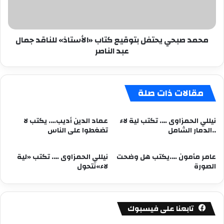
للناقد
جمال
عبد
محمد صبحي يحتفل بتوقيع كتاب «الأستاذ» للناقد جمال
الناصر
عبد الناصر
مقالات ذات صلة
نيللي الحمزاوى …. تكتب لية لاء
عماد الدين أديب…. يكتب لا
..الدمار الشامل
تضغطوا على الناس
عامر مأمون ….يكتب هل وضحت
نيللي الحمزاوى …. تكتب «لية
الصورة
لاء»نتحول
تابعنا على فيسبوك