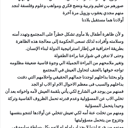
صورهم من تعليم وتربية ونضج فكري ومواهب وعلوم وفلسفة لنجد
منهم مجدي يعقوب وزويل مرة آخرة
أولادنا هما مستقبل بلادنا
و لأن ظاهرة أطفال بلا مأوى تشكل خطراً على المجتمع وتهدد أمنه
وسلامته وأفراده لذلك تسعى الحكومة إلى معالجة هذه الظاهرة
بطريقة احترافية في إطار استراتيجية الدولة لبناء الإنسان.
وحتى لا تدفن في شوارعنا براءة الطفولة
وتغير ملامحهم من البراءة الجميلة الي وجوة قاسية ضعيفة مظلومه
تواجه خوفها بالعنف لتحاول العيش في المجتمع
ولو بحثنا بداخلهم لوجدنا جمالهم الحقيقي واحلامهم التي دفنت
بداخلهم والسبب فى معظم الاحوال الام او الاب او الجد
فمنهم من يوجد في الشارع لكي يأتي بلقمة العيش لأمه واخواته بعد أن
تخلي الاب عن المسؤولية وعدم قدرته تحمل الظروف القاسية وتركة
وحيدا يتحمل المسؤلية
ومنهم من تخلت عنة أمه لكي تعيش تتخلي عن أولادها لتنجو بنفسها
وتتزوج من يتحمل مسؤوليتها
ومنهم من خرج لدنيا لا يجد اب او ام له لانهم بكل بساطة سابوه في