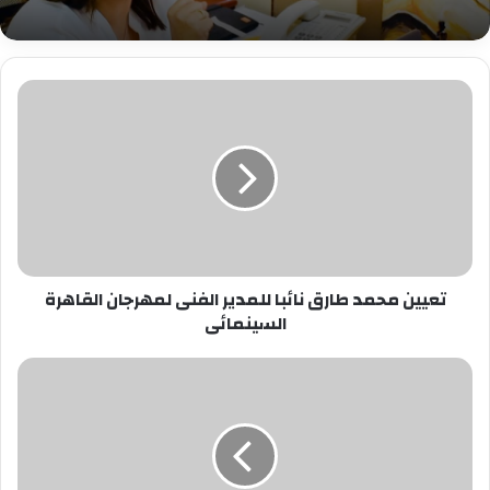
تعيين
محمد
طارق
نائبا
للمدير
الفنى
لمهرجان
القاهرة
السينمائى
تعيين محمد طارق نائبا للمدير الفنى لمهرجان القاهرة
السينمائى
محمد
صبحي
يحتفل
بتوقيع
كتاب
«الأستاذ»