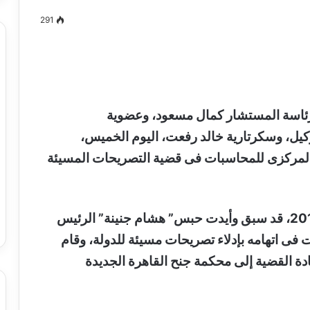
291
مصطفى
كامل
سيف
برئاسة المستشار كمال مسعود، وعضوية
الدين
كيل، وسكرتارية خالد رفعت، اليوم الخميس،
….
يكتب
المركزى للمحاسبات فى قضية التصريحات المسيئة
ميلاد
جديد
 الدين …. يكتب
مصطفى كامل سيف الدين …. يكتب
را القرن 21
ميلاد جديد
كانت المحكمة المختصة فى 3 مارس عام 2019، قد سبق وأيدت حبس” هشام جنينة” الرئيس
هاز المركزى للمحاسبات 5 سنوات فى اتهامه بإدلاء تصريحات مسيئة للدولة، وقام
دة القضية إلى محكمة جنح القاهرة الجديدة