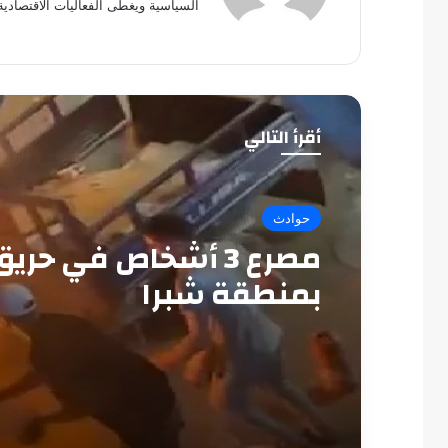
السياسية ويغطى الفعاليات الاقتصادية
أقرأ التالي
حوادث
مصرع 3 أشخاص في حري
بمنطقة شبرا