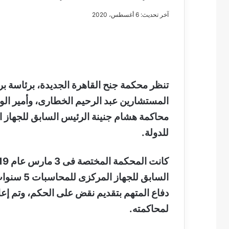
آخر تحديث: 6 أغسطس، 2020
مصطفى
كامل
سيف
تنظر محكمة جنح القاهرة الجديدة، برئاسة 
الدين
المستشارين عبد الرحيم الخطارى، وأمير الو
….
يكتب
محاكمة هشام جنينة الرئيس السابق للجهاز 
مايسه
للدولة.
عطوه
مصطفى كامل سيف
كليوباترا
مايسه عطوه كليوبات
القرن
21
السابق للج
دفاع المتهم بتقديم نقض على الحكم، وتم إعا
لمحاكمته
.