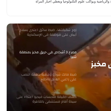
 والرياضية ويواكب علوم التكنولوجيا ويغطي اخبار المرآة
ضبط قائم على شبكة دولية لاستدراج
المراهقين عبر الإنترنت وابتزازهن بالجيزة
زوج شقيقتها.. ضبط سائق اعتدى بسلاح
أبيض على موظفة في الإسكندرية
مصرع 3 أشخاص في حريق مخبز بمنطقة
شبرا
ق مخبز
ضبط مالك شركة وهمية بتهمة النصب
على راغبي العمل بالخارج
كشف حقيقة ملابسات فيديو اعتداء على
سيدة أمام مستشفى بالقاهرة