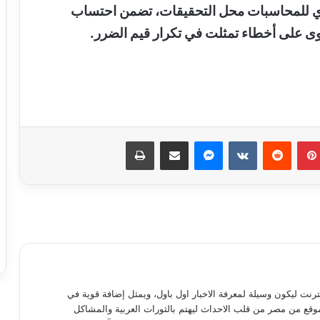
كزي للمحاسبات محل التحقيقات، تضمن احتساب
حبس سائق توك توك تحرش بفتاة في
العمرانية
بينتيريست
ماسنجر
مشاركة عبر البريد
طباعة
كشف ملابسات ادعاء شخص باختطافه من
آخرين
حبس لصوص الموبايلات في القاهرة
12 نوفمبر.. الحكم على مستريح الأدوات
الصحية
نترنت ليكون وسيلة لمعرفة الاخبار اول باول، ويمثل إضافة قوية في
موقع من مصر من قلب الاحداث ليهتم بالثورات العربية والمشاكل