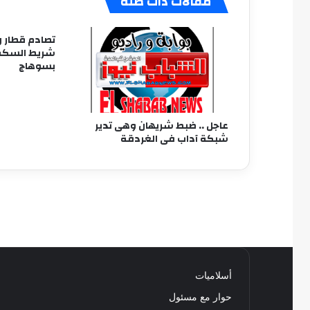
مقالات ذات صلة
تصادم قطار 
شريط السكة 
بسوهاج
عاجل .. ضبط شريهان وهى تدير
شبكة آداب فى الغردقة
أسلاميات
حوار مع مسئول