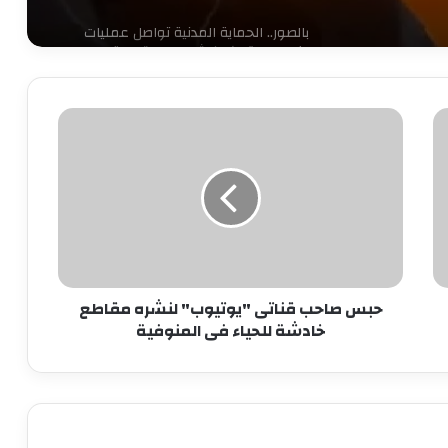
بالصور.. الحماية المدنية تواصل عمليات
إخماد حريق كورنيش مصر القديمة
حبس
حبس سائق توك توك تحرش بفتاة في
العمرانية
صاحب
قناتى
"يوتيوب"
لنشره
كشف ملابسات ادعاء شخص باختطافه من
مقاطع
آخرين
خادشة
للحياء
فى
حبس لصوص الموبايلات في القاهرة
حبس صاحب قناتى "يوتيوب" لنشره مقاطع
المنوفية
خادشة للحياء فى المنوفية
12 نوفمبر.. الحكم على مستريح الأدوات
الصحية