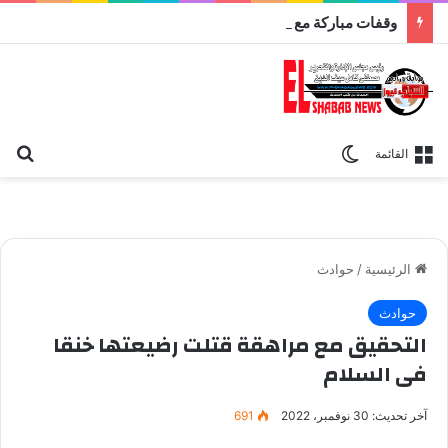
وقفات مباركة مع سورة الحج.. الجامع الأزهر يعقد اليوم ملتقى القضايا المعاصرة اليوم
بح
الوضع المظلم
القائمة
الرئيسية
/
حوادث
حوادث
التحقيق مع مراهقة قتلت رضيعتها خنقا
فى السلام
آخر تحديث: 30 نوفمبر، 2022
691