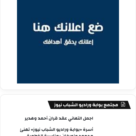
مجتمع بوابة وراديو الشباب نيوز
اجمل التهاني عقد قران أحمد وهدير
أسرة «بوابة وراديو الشباب نيوز» تهنئ
محمود ونورهان بمناسبة الخطوبة