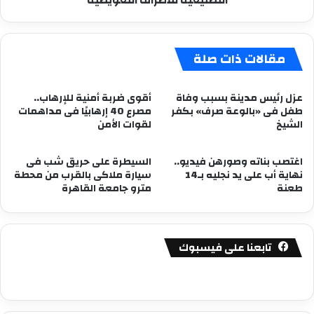
التصنيعية للأطراف التعويضية
مقالات ذات صلة
عزل رئيس مدينة بسبب وفاة
أقوى ضربة أمنية للإرهاب..
طفل فى «بالوعة صرف» بكفر
مصرع 40 إرهابيًا فى مداهمات
الشيخ
لقوات الأمن
اغتصب بناته وصورهن فيديو..
السيطرة على حريق شب فى
نهاية أب على يد نجليه بـ14
سيارة ملاكى بالقرب من محطة
طعنة
مترو جامعة القاهرة
تابعنا على فيسبوك