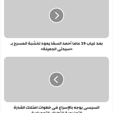
غياب
19
عاما
أحمد
السقا
يعود
لخشبة
المسرح
بعد غياب 19 عاما أحمد السقا يعود لخشبة المسرح بـ
بـ
«سيدتى الجميلة»
«سيدتى
الجميلة»
السيسى
يوجه
بالإسراع
فى
خطوات
امتلاك
القدرة
التصنيعية
للأطراف
السيسى يوجه بالإسراع فى خطوات امتلاك القدرة
التعويضية