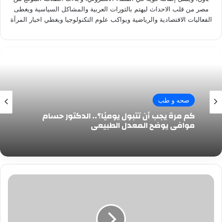
مصر من قلب الاحداث ليهتم بالثورات العربية والمشاكل السياسية ويغطى
الفعاليات الاقتصادية والرياضية ويواكب علوم التكنولوجيا ويغطي اخبار المرآة
صحه و طب
صحه و طب
6 خطوات بسيطة تحميكي من سرطان الثدي
كم مرة يجب أن تتبول يوميًا؟.. الدكتور حسام
موافي يوضح المعدل الطبيعي
الزمالك
ينتظر
عودة
أبو
جبل