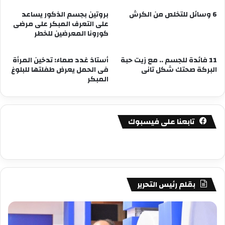
6 وسائل للتخلص من الكرش
بروتين بجسم الذكور يساعد
على التعرف المبكر على مرضى
كورونا المعرضين للخطر
11 فائدة للجسم .. مع زيت حبة
أستاذ غدد صماء: تدخين المرأة
البركة صحتك شكل تانى
فى الحمل يعرض طفلتها للبلوغ
المبكر
تابعنا على فيسبوك
بقلم رئيس التحرير
مصطفى
مص
كامل
كا