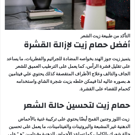
التأكد من طبيعة زيت الشعر
أفضل حمام زيت لإزالة القشرة
يتميز زيت جوز الهند بخواصه المضادة للجراثيم والفطريات، ما يساعد
على تقليل قشرة الرأس، كما يعمل على الترطيب العميق للشعر
الجاف والتالف وعلاج الأطراف المتقصفة كذلك يحتوي علي فيتامين
هـ بصوره عاليه لذا فيمكن خلطه بزيت شجرة الشاي واستخدامه
كحمام للقضاء على القشرة.
حمام زيت لتحسين حالة الشعر
زيت اللوز وجنين القمح أيضًا يحتوي على تركيبة غنية بالأحماض
الدهنية غير المشبعة والبروتينات والفيتامينات، ما يعمل على تحسين
حالة شعرك بالكامل، كما تساعد الأحماض الدهنية وفيتامين “هـ” على