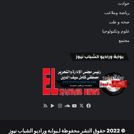
حوادث
رياضة وملاعب
صحه و طب
علوم وتكنولوجيا
مجتمع
بوابة وراديو الشباب نيوز
‫X
فيسبوك
ساوند
‫YouTube
انستقرام
‏Google
ملخص
كلاود
Play
الموقع
RSS
© 2022 حقوق النشر محفوظة لـبوابة وراديو الشباب نيوز