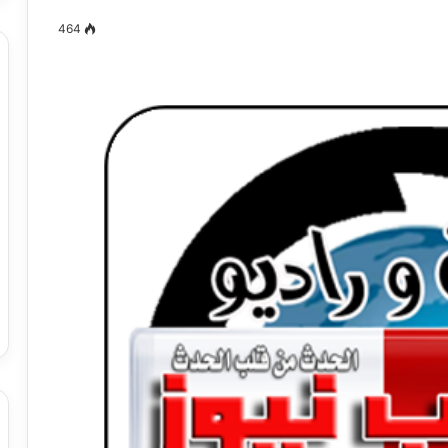
464
مصطفى
كامل
سيف
الدين
….
يكتب
ميلاد
جديد
 الدين …. يكتب
مصطفى كامل سيف الدين …. يكتب
را القرن 21
ميلاد جديد