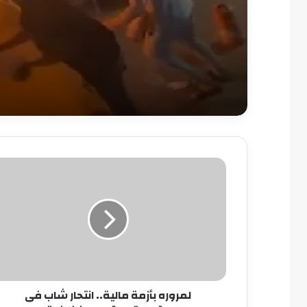
لمروره
بأزمة
مالية..
انتحار
شاب
فى
الدقهلية
بـ«قرص
حفظ
لمروره بأزمة مالية.. انتحار شاب فى
غلة»