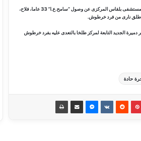
وتلقى اللواء محمد حجى مدير أمن الدقهلية، إخطارًا من مستشفى بلقاس المركزى عن وصول “سامح.ع.ا” 33 عاما، فلاح،
 طلق نارى من فرد خرطوش.
.س.ر” 46 عاما، والمقيم كفر دميرة الجديد التابعة لمركز طلخا بالتعدى عليه بفرد خرطوش
ة حادة
حبس سائق توك توك تحرش بفتاة في
العمرانية
بينتيريست
ماسنجر
مشاركة عبر البريد
طباعة
كشف ملابسات ادعاء شخص باختطافه من
آخرين
حبس لصوص الموبايلات في القاهرة