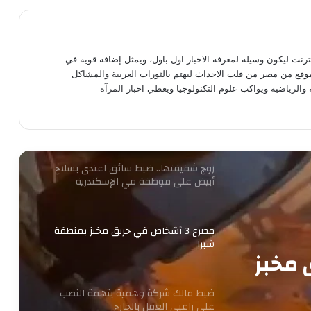
12 نوفمبر.. الحكم على مستريح الأدوات
الصحية
نترنت ليكون وسيلة لمعرفة الاخبار اول باول، ويمثل إضافة قوية في
موقع من مصر من قلب الاحداث ليهتم بالثورات العربية والمشاكل
 والرياضية ويواكب علوم التكنولوجيا ويغطي اخبار المرآة
ضبط قائم على شبكة دولية لاستدراج
المراهقين عبر الإنترنت وابتزازهن بالجيزة
زوج شقيقتها.. ضبط سائق اعتدى بسلاح
أبيض على موظفة في الإسكندرية
مصرع 3 أشخاص في حريق مخبز بمنطقة
شبرا
ق مخبز
ضبط مالك شركة وهمية بتهمة النصب
على راغبي العمل بالخارج