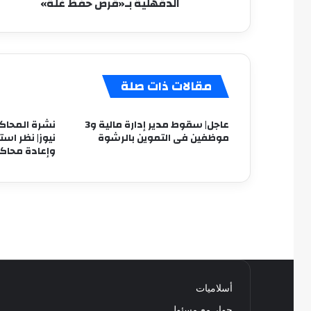
الدقهلية بـ«قرص حفظ غلة»
مقالات ذات صلة
عاجل| سقوط مدير إدارة مالية و3
نشرة المحاكم
موظفين فى التموين بالرشوة
نيوز| نظر است
وإعادة محاك
أسلاميات
حوار مع مسئول