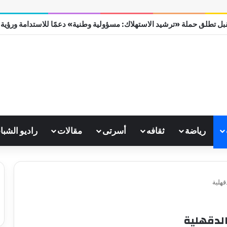
ل تطلق حملة «ترشيد الاستهلاك: مسؤولية وطنية» دعمًا للاستدامة ورؤية مصر
رياضة
ثقافه
أسرتى
مقالات
راديو الشبا
هلية
الدقهلية