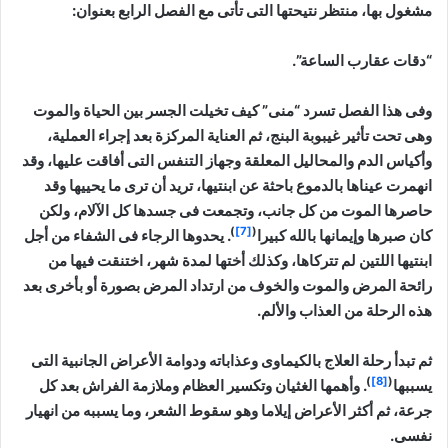
مشغول بها، منتظر نتيحتها التى تأتى مع الفصل الرابع بعنوان:
“دقات عقارب الساعة”.
وفى هذا الفصل تسرد “منى” كيف تخيلت الجسر بين الحياة والموت
وهى تحت تأثير غيبوبة البنج، ثم العناية المركزة بعد إجراء العملية،
وأكياس الدم والمحاليل المعلقة وجهاز التنفس التى أفاقت عليها، وقد
انهمرت عيناها بالدموع باحثة عن ابنتيها، تريد أن ترى ما يحييها وقد
حاصرها الموت من كل جانب، وتجمعت فى جسدها كل الآلام، ولكن
)
[7]
(
كان صبرها وإيمانها بالله كبيرا
. يحدوها الرجاء فى الشفاء من أجل
ابنتيها اللتين لم تتركاها، وكذلك أختها لمدة شهر، اختنقت فيها من
رائحة المرض والموت والخوف من ارتداد المرض بصورة أو بأخرى بعد
هذه الرحلة من العذاب والألم.
ثم تبدأ رحلة العلاج بالكيماوى وعذاباته ودوامة الأعراض الجانبية التى
)
[8]
(
يسببها
. وأهمها الغثيان وتكسير العظام وملازمة الفراش بعد كل
جرعة، ثم أكثر الأعراض إيلاما وهو سقوط الشعر، وما يسببه من انهيار
نفسى.