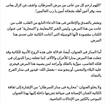
“اللهم ارحم كل من عانى من مرض السرطان، واشف مَن لازال يعانى
منه، وقر أعين أهله بشفائه أمين يا رب العالمين”.
ونشعر بالصدق والإخلاص فى هذا الدعاء النابع من القلب، قلب من
عانت من هذا المرض، وليس الخبر كالمعاينة. و”المحاربة” فى عنوان
الكتاب مقصودة لأنها الوسيلة التى أعانت الكاتبة على تحدى هذا
المرض.
أما المدار فى العنوان، أيضا، فدلالة على هذه الروح الأدبية للكاتبة وقد
جعلت هذا المرض مدارا للأحزان والآلام، كما جعلته رمزا للدوران فى
فلكه القاسى، مورِّية بالفلك وأبراجه لمن يصيبه هذا المرض فيجرى
عليه البلاء والنحس، أو ينجو منه – بفضل الله- فيدور فى مدار الفرح
بالنجاة.
ولا يخلو العنوان: “محاربة فى مدار السرطان” من الإشارة إلى ثقافة
الكاتبة الفنان الإنسانة فى صياغة تجربتها داخلة إليها بهذا العنوان
الموحى بالكثير من الإحالات التناصية.