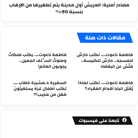
مصادر أمنية: العريش أول مدينة يتم تطهيرها من الإرهاب
بنسبة
بنسبة 90%
90%
مقالات ذات صلة
فاطمة ناعوت…. تكتب حارسٌ
فاطمة ناعوت…. يكتب ملكاتُ
للمسجد.. حارسٌ للكنيسة..
وملوكُ السَّلف الجميل..
فتّش عن البغضاء
يجوبون العالم!
فاطمة ناعوت…. تكتب لماذا
السفيرة د.مشيرة خطاب ….
يُقبّل البابا أقدامَ الفقراء؟
تكتب أطفال غزة يستغيثون
فهل من مجيب؟!
تابعنا على فيسبوك