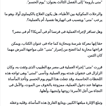
“منى بارومة” إلى الفصل الثالث بعنوان: “يوم الحسم”.
والرحلات المكوكية بين الأطباء، هل يكون العلاج بالكيماوى أولا، وهو ما
يرعب “منى” ويتسبب فى انهيارها نفسيا، أم بالعملية؟.
وهل تسافر لإجراء العملية فى فرنسا أم فى أمريكا؟ أم فى مصر؟
حقا إنها معركة شرسة ومحارَبة كما جاء فى عنوان الكتاب، ويمكن
قراءتها محارِبة لما اتضح من إصرار “منى” على مواجهة المرض مهما
كان الثمن.
قررت “منى” إجراء العملية فى مصر مع الطبيب الذى وثقت به، وكان
الزلزال فى عنفوان شدته يوم العملية. ونأسى “لمنى” وهى تواجه هذه
اللحظات الحاسمة، وقد جعلت هذا اليوم يوم الحسم. وتأخذ المأساة
منتهاها عند دخول العملية، ممزوجة بالخوف من الموت، والأمل فى
النجاة من أجل الأسرة؛ زوجها وابنتيها، وأهلها.
وتبلغ الإثارة مبلغها الكبير، ويتابع القارئ هذه المأساة، وقلبه وعقله