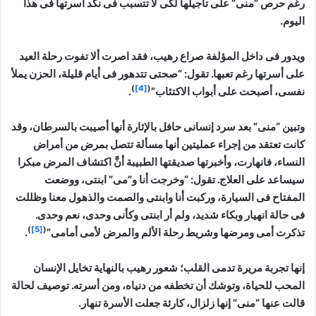
رغم حرص “منى” على تأجيلها لكى لا تتسبب فى نكد أسرتها فى هذا
اليوم.
ويدور فى داخل المؤلفة صراع رهيب، فقد اصرت ألا تفوت رحلة العيد
على أسرتها رغم تعبها. تقول: “صحتى تتدهور فى أيام قليلة، الحزن يملأ
)
[4]
(
نفسى، أصبحت على أبواب الاكتئاب”
.
وتبين “منى” بعد سرد إنسانى حافل بالإثارة أنها أصيبت بالسرطان، وقد
كانت تعتقد من إجراء عمليتين أنها مسألة تتصل بمرض من أمراض
النساء، فانهارت، وأخبرتها صديقتها الطبيبة أنَّ اكتشاف المرض مبكرا
سيساعد على العلاج. تقول: “وخرجت أنا و”مى” ابنتى، ووضعت
المفتاح فى السيارة، وركبت أنا وابنتى والصمت والذهول معنا وظللت
فى حالة انهيار وبكاء شديد، ولم أر ابنتى وكأنى وحدى، نعم وحدى.
)
[5]
(
تذكرت أمى ومرضها وشريط رحلة الألم والمرض لأمى أمامى”
.
إنها تجربة مريرة تدمى القلب؛ شعور رهيب بالنهاية تخايل الإنسان
المحب للحياة، وتوشك أن تخطفه من دنياه، ومن أسرته. توصيف لحالة
قالت عنها “منى” إنها زلزال، كارثة جعلت الأسرة تنهار.