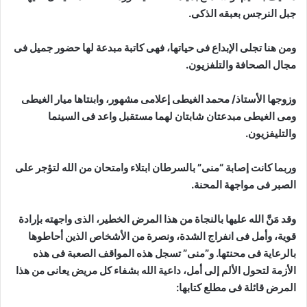
جبل النرجس بعبقه الذكى.
ومن هنا تجلى الإبداع فى حياتها، فهى كاتبة مبدعة لها حضور جميل فى
مجال الصحافة والتلفزيون.
وزوجها الأستاذ/ محمد الغيطى إعلامى مشهور، وابنتاها ميار الغيطى
ومى الغيطى مبدعتان شابتان لهما مستقبل واعد فى السينما
والتليفزيون.
وربما كانت إصابة “منى” بالسرطان ابتلاء وامتحان من الله لتؤجر على
الصبر فى مواجهة المحنة.
وقد مَنَّ الله عليها بالنجاة من هذا المرض الخطير، الذى واجهته بإرادة
قوية، وأمل فى انفراج الشدة، ونصرة من الأشخاص الذين أحاطوها
بالرعاية فى محنتها. و”منى” تسجل هذه المواقف الصعبة فى هذه
الأزمة لتحول الألم إلى أمل، داعية الله بشفاء كل مريض يعانى من هذا
المرض قائلة فى مطلع كتابها: