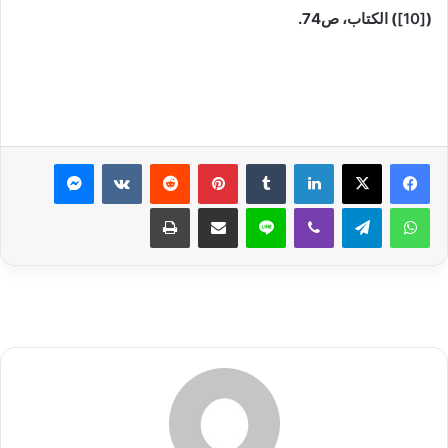
(
[10]
) الكتاب، ص74.
لينكدإن
بينتيريست
ماسنجر
واتساب
تيلقرام
ڤايبر
لاين
مشاركة عبر البريد
طباعة