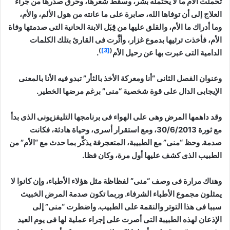
تحملت الأم ما لا يحتمله بشر، وسقط شعرها، وحُرق صدرها من جراء
العلاج إلى أن توفاها الله، صابرة على ما عانته من هول الألم، والأم،
وما أدراك ما الأم، والقلق عليها من قِبَل الابنة الحانية التى صدمتها وفاة
الأم، فأخذت ترثيها بدموع غزار، وأثَّرت فى القارئ بتلك الكلمات
)
[3]
(
الدامية التى عبرت بها عن رحيل الأم
.
وعنوان الفصل الثانى “أنا ومعركة الأخذ بالثأر” تبدو فيه الأنا بالمعنى
الإيجابى الدال على قوة شخصية “منى” برغم مرضها الخطير.
وقد داهمها المرض وهى على الهواء فى برنامجها التليفزيونى الذى بدأ
مع ثورة 30/6/2013، ومع استقرار أسرى، وحياة هادئة، فكانت
صدمة. وحظ “منى” مع الطبيبة، المتعجرفة يذكِّر بما حدث مع “الأم” من
الطبيب الذى كشف عليها أول مرة، وكان فظا.
وهناك مرارة فى وصف “منى” لفظاظة مثل هؤلاء الأطباء، وإن كانوا لا
يمثلون مجموع الأطباء الشرفاء. وربما تكون صدمة المرض الخبيث
سببا فى هذا التوتر والنقمة على الطبيب. واضطرت “منى” إلى
الإذعان لهذه الطبيبة التى أصرت على إجراء عملية لها فى يوم العيد