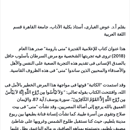
بقلم أ.د. عوض الغبارى، أستاذ بكلية الآداب، جامعة القاهرة قسم
اللغة العربية
هذا عنوان كتاب للإعلامية القديرة “منى بارومة” صدر هذا العام
(2018) تروى فيه تجربتها الشخصية مع مرض السرطان بأسلوب حافل
بالصدق الإنسانى فى تقديم هذه التجربة الصعبة على النفس والأهل
والأصدقاء والمحبين الذين ساندوا “منى” فى هذه الظروف القاسية.
وقد استمدت “الكاتبة” قوتها فى مواجهة هذا المرض الخطير بالأمل فى
الله، وافتتحت الكتاب بقوله تعالى: ” وَلاَ تَيْأَسُوا مِن رَّوْحِ اللَّهِ إِنَّهُ لاَ يَيْأَسُ
مِن رَّوْحِ اللَّهِ إِلاَّ القَوْمُ الكَافِرُونَ”. سورة يوسف/ آية 87. والإيمان
العميق بالله يرجع إلى أصالة المصريين، وقد نشأت “منى” فى بيت
صلاح وتقوى من أسرة طيبة. كما نشأت إنسانة فنانة بطبعها بين ربوع
مدينة بلطيم، حيث كنا نستقبل طلوع الشمس وغروبها على شاطئ
مصيف بلطيم، ونستمتع بمياهه الصافية، ورماله الناعمة، يطل عليها