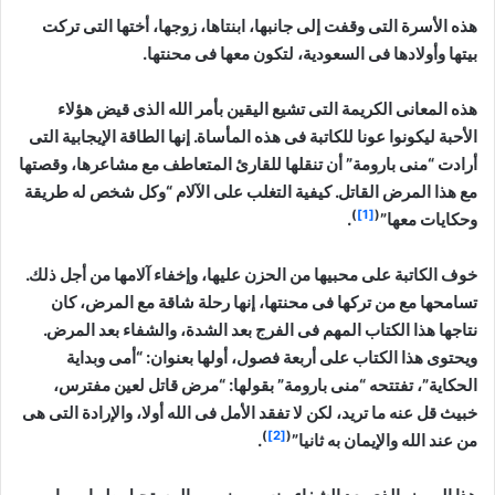
هذه الأسرة التى وقفت إلى جانبها، ابنتاها، زوجها، أختها التى تركت
بيتها وأولادها فى السعودية، لتكون معها فى محنتها.
هذه المعانى الكريمة التى تشيع اليقين بأمر الله الذى قيض هؤلاء
الأحبة ليكونوا عونا للكاتبة فى هذه المأساة. إنها الطاقة الإيجابية التى
أرادت “منى بارومة” أن تنقلها للقارئ المتعاطف مع مشاعرها، وقصتها
مع هذا المرض القاتل. كيفية التغلب على الآلام “وكل شخص له طريقة
)
[1]
(
وحكايات معها”
.
خوف الكاتبة على محبيها من الحزن عليها، وإخفاء آلامها من أجل ذلك.
تسامحها مع من تركها فى محنتها، إنها رحلة شاقة مع المرض، كان
نتاجها هذا الكتاب المهم فى الفرج بعد الشدة، والشفاء بعد المرض.
ويحتوى هذا الكتاب على أربعة فصول، أولها بعنوان: “أمى وبداية
الحكاية”، تفتتحه “منى بارومة” بقولها: “مرض قاتل لعين مفترس،
خبيث قل عنه ما تريد، لكن لا تفقد الأمل فى الله أولا، والإرادة التى هى
)
[2]
(
من عند الله والإيمان به ثانيا”
.