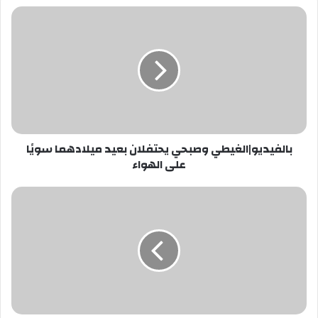
بالفيديو|
الغيطي
وصبحي
يحتفلان
بعيد
ميلادهما
سويًا
على
الهواء
بالفيديو|الغيطي وصبحي يحتفلان بعيد ميلادهما سويًا
على الهواء
مصادر
أمنية:
العريش
أول
مدينة
يتم
تطهيرها
من
الإرهاب