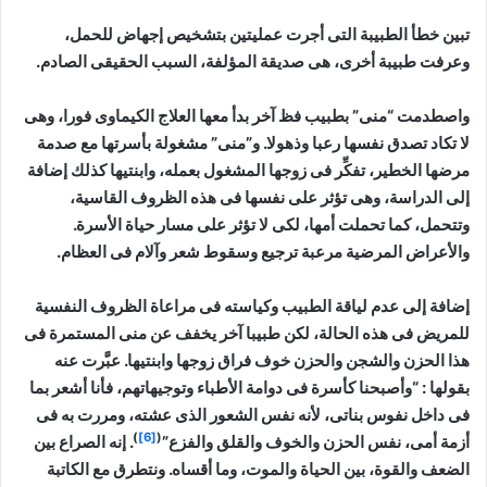
تبين خطأ الطبيبة التى أجرت عمليتين بتشخيص إجهاض للحمل،
وعرفت طبيبة أخرى، هى صديقة المؤلفة، السبب الحقيقى الصادم.
واصطدمت “منى” بطبيب فظ آخر بدأ معها العلاج الكيماوى فورا، وهى
لا تكاد تصدق نفسها رعبا وذهولا. و”منى” مشغولة بأسرتها مع صدمة
مرضها الخطير، تفكِّر فى زوجها المشغول بعمله، وابنتيها كذلك إضافة
إلى الدراسة، وهى تؤثر على نفسها فى هذه الظروف القاسية،
وتتحمل، كما تحملت أمها، لكى لا تؤثر على مسار حياة الأسرة.
والأعراض المرضية مرعبة ترجيع وسقوط شعر وآلام فى العظام.
إضافة إلى عدم لياقة الطبيب وكياسته فى مراعاة الظروف النفسية
للمريض فى هذه الحالة، لكن طبيبا آخر يخفف عن منى المستمرة فى
هذا الحزن والشجن والحزن خوف فراق زوجها وابنتيها. عبَّرت عنه
بقولها : “وأصبحنا كأسرة فى دوامة الأطباء وتوجيهاتهم، فأنا أشعر بما
فى داخل نفوس بناتى، لأنه نفس الشعور الذى عشته، ومررت به فى
)
[6]
(
أزمة أمى، نفس الحزن والخوف والقلق والفزع”
. إنه الصراع بين
الضعف والقوة، بين الحياة والموت، وما أقساه. ونتطرق مع الكاتبة