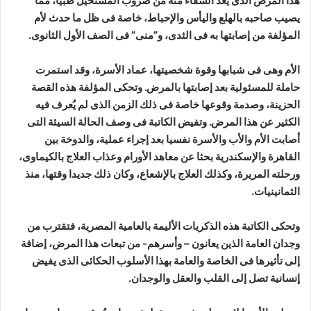
هذا المرض الذى يعد الشفاء منه من ضروب المستحيل طبيا، مما
يصيب صاحبه بالهلع واليأس والإحباط، خاصة فى ظل ما حدث لأم
المؤلفة من إصابتها به فى الثدى، و”منى” فى الصف الأول الثانوى.
الأم وهى فى شبابها وقوة شخصيتها، عماد الأسرة، وقد استمرت
حاملة للمسئولية بعد إصابتها بالمرض. وتحكى المؤلفة هذه القصة
الحزينة، وصدمة وقوعها خاصة فى ذلك الزمن الذى لم يُعرف فيه
الكثير عن هذا المرض. وتفيض الكاتبة فى وصف الحالة السيئة التى
أصابت الأم والأب والأسرة نفسيا بعد إجراء عملية، والدوخة بين
القاهرة والإسكندرية بحثا عن معاهد الأورام وعذاب العلاج بالكيماوى،
ورحلته المريرة، وكذلك العلاج بالإشعاع، وكان ذلك جديدا وقتها، منذ
الثمانينيات.
وتحكى الكاتبة هذه الذكريات الأليمة بالعامية المصرية، فتقترب من
وجدان العامة الذين يعانون – وأسرهم- من تبعات هذا المرض، إضافة
إلى تأثيرها فى الخاصة والعامة بهذا الأسلوب الحكائى الذى يفيض
إنسانية تصل إلى القلب والعقل والوجدان.