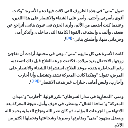
تقول “منى” فى هذه الظروف التى لاقت فيها دعم الأسرة: “وكنت
أقوى بأسرتى وأختى، وأصر على الشفاء والانتصار على هذا اللعين،
وعندما كنت أضعف من الألم، وأرى الحزن فى عيون بناتى، أتراجع عن
ضعفى وألمى، واستدعى القوة الكامنة التى بداخلى، وأتذكر أمى
)
[9]
(
وحرمانى منها، وأطمئن بناتى”
.
كانت الأسرة هى كل ما يهم “منى”، وهى فى محنتها. أرادت أن تفاجئ
زوجها بالاحتفال بعيد ميلاده، فكثفت جرعة العلاج قبل ذلك لتسعده،
رغم المخاطرة بتقدم موعد العلاج، استشرافا للشفاء والانتصار على
المرض، تقول: “وهكذا كانت المعركة تشتد وتشتعل، وأنا أحارب
)
[10]
(
وأحارب، وليس أمامى خيارات غير هدف الانتصار”
.
ومنى “المحارِبة فى مدار السرطان” تكرر قولها: “أحارب” و”ميدان
المعركة” و”ساحة القتال”، وتنتظر، فى خوف وأمل، نتيجة المعركة بعد
الانتهاء من الجرعات المؤلمة. ثم كان نصر الله ونجاح العملية بحمد الله
وبفضل مجهود “منى” ومثابرتها وصبرها وشجاعتها وتحملها الكثير من
الآلام.