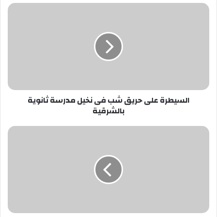
السيطرة
على
حريق
شب
فى
نخيل
مدرسة
ثانوية
بالشرقية
السيطرة على حريق شب فى نخيل مدرسة ثانوية
بالشرقية
بالفيديو|
محمد
رمضان
يطمئن
جمهورة
بعد
تعرضه
للتسمم