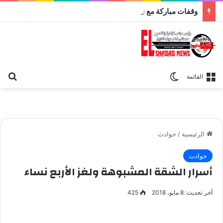
وقفات مباركة مع سورة الحج.. الجامع الأزهر يعقد اليوم ملتقى القضايا المعاصرة اليوم
بح
الوضع المظلم
القائمة
الرئيسية
/
حوادث
حوادث
أسرار الشقة المشبوهة ولغز الأربع نساء
آخر تحديث: 8 مايو، 2018
425