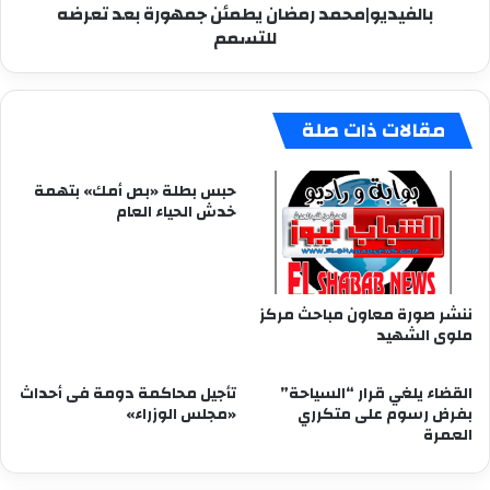
بالفيديو|محمد رمضان يطمئن جمهورة بعد تعرضه
للتسمم
مقالات ذات صلة
حبس بطلة «بص أمك» بتهمة
خدش الحياء العام
ننشر صورة معاون مباحث مركز
ملوى الشهيد
القضاء يلغي قرار “السياحة”
تأجيل محاكمة دومة فى أحداث
بفرض رسوم على متكرري
«مجلس الوزراء»
العمرة