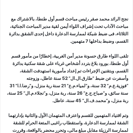
نجح الرائد محمد صقر رئيس مباحث قسم أول طنطا، بالاشتراك مع
مباحث الآداب تحت إشراف اللواء أيمن لقية مدير المباحث الجنائية،
الثلاثاء، فى ضبط شبكة لممارسة الدعارة داخل إحدى الشقق بدائرة
القسم، وضبط بداخلها 7 متهمين.
تلقى اللواء طارق حسونة مدير أمن الغربية، إخطارًا من مأمور قسم
أول طنطا، بورود بلاغ بتردد أشخاص غرباء على شقة سكنية بدائرة
القسم، وبتقنين الإجراءات تم إعداد مأمورية استهدفت الشقة،
وأسفرت عن ضبط “طارق.ال.ال” 52 سنة عاطل، وزوجته
“فوزية.ع.م” 32 سنة، و”لمياء.م.ع” 21 سنة ربة منزل، و”رضا.ا.ا” 31
سنة سائق، و”صباح.ج.ع” 26 سنة، ربة منزل، و”نجلاء.م.ال” 25 سنة،
ربة منزل، و”محمد.ف.ال” 45 سنة، عاطل.
وتم اقتياد المتهمين للقسم واعترف المتهمان الأول والثانية بإدارتهما
الشقة لممارسة الدعارة، واستقطاب راغبى المتعة الحرام للشقة
لممارسة الرزيلة مقابل مبلغ مالى، وتحرر محضر بالواقعة، وقررت