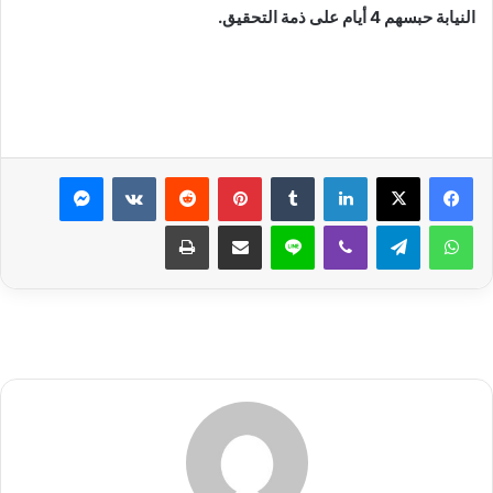
النيابة حبسهم 4 أيام على ذمة التحقيق.
لينكدإن
بينتيريست
ماسنجر
واتساب
تيلقرام
ڤايبر
لاين
مشاركة عبر البريد
طباعة