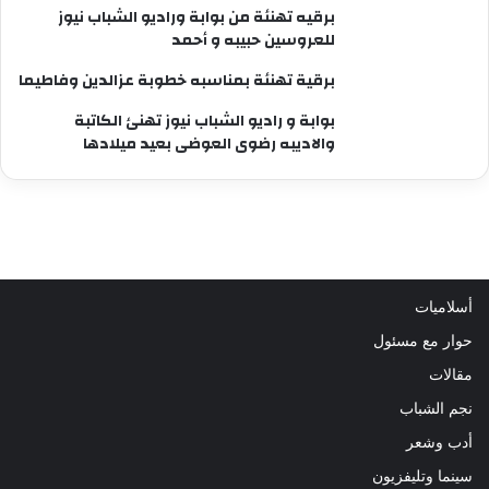
برقيه تهنئة من بوابة وراديو الشباب نيوز
للعروسين حبيبه و أحمد
برقية تهنئة بمناسبه خطوبة عزالدين وفاطيما
بوابة و راديو الشباب نيوز تهنئ الكاتبة
والاديبه رضوى العوضى بعيد ميلادها
أسلاميات
حوار مع مسئول
مقالات
نجم الشباب
أدب وشعر
سينما وتليفزيون