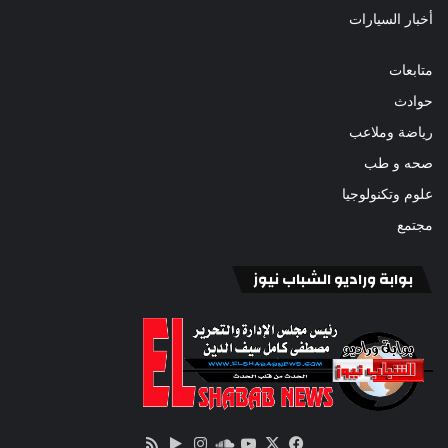
أخبار السيارات
متابعات
حوادث
رياضة وملاعب
صحه و طب
علوم وتكنولوجيا
مجتمع
بوابة وراديو الشباب نيوز
‫X
فيسبوك
ساوند
‫YouTube
انستقرام
‏Google
ملخص