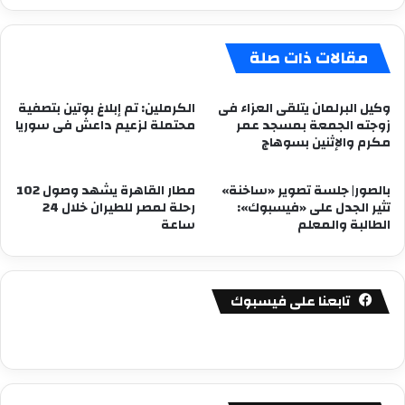
مقالات ذات صلة
وكيل البرلمان يتلقى العزاء فى
الكرملين: تم إبلاغ بوتين بتصفية
زوجته الجمعة بمسجد عمر
محتملة لزعيم داعش فى سوريا
مكرم والإثنين بسوهاج
بالصور| جلسة تصوير «ساخنة»
مطار القاهرة يشهد وصول 102
تثير الجدل على «فيسبوك»:
رحلة لمصر للطيران خلال 24
الطالبة والمعلم
ساعة
تابعنا على فيسبوك