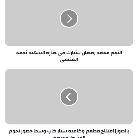
محمد
رمضان
يشارك
فى
جنازة
الشهيد
أحمد
المنسى
النجم محمد رمضان يشارك فى جنازة الشهيد أحمد
المنسى
بالصور|
افتتاح
مطعم
وكافيه
ستار
كاب
وسط
حضور
نجوم
بالصور| افتتاح مطعم وكافيه ستار كاب وسط حضور نجوم
الفن
الفن والمجتمع
والمجتمع