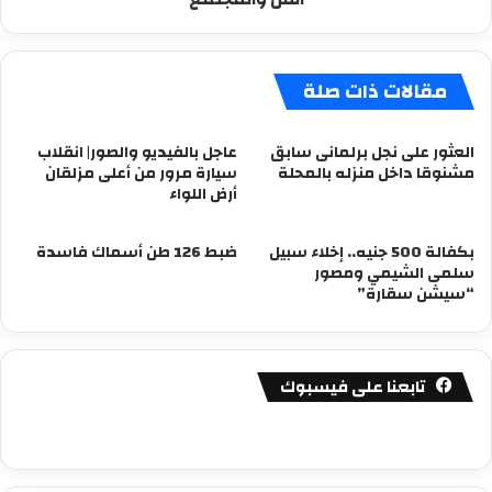
مقالات ذات صلة
العثور على نجل برلمانى سابق
عاجل بالفيديو والصور| انقلاب
مشنوقا داخل منزله بالمحلة
سيارة مرور من أعلى مزلقان
أرض اللواء
بكفالة 500 جنيه.. إخلاء سبيل
ضبط 126 طن أسماك فاسدة
سلمى الشيمي ومصور
“سيشن سقارة”
تابعنا على فيسبوك