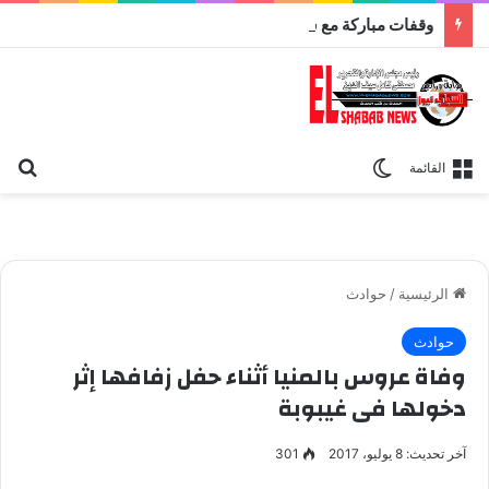
وقفات مباركة مع سورة الحج.. الجامع الأزهر يعقد اليوم ملتقى القضايا المعاصرة اليوم
بح
الوضع المظلم
القائمة
الرئيسية
/
حوادث
حوادث
وفاة عروس بالمنيا أثناء حفل زفافها إثر
دخولها فى غيبوبة
آخر تحديث: 8 يوليو، 2017
301