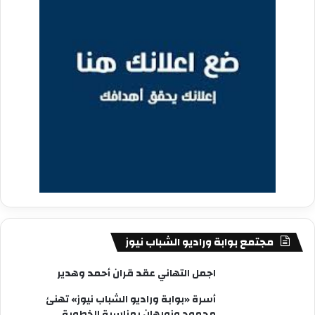
مجتمع بوابة وراديو الشباب نيوز
اجمل التهاني عقد قران أحمد وهدير
أسرة «بوابة وراديو الشباب نيوز» تهنئ
محمود ونورهان بمناسبة الخطوبة