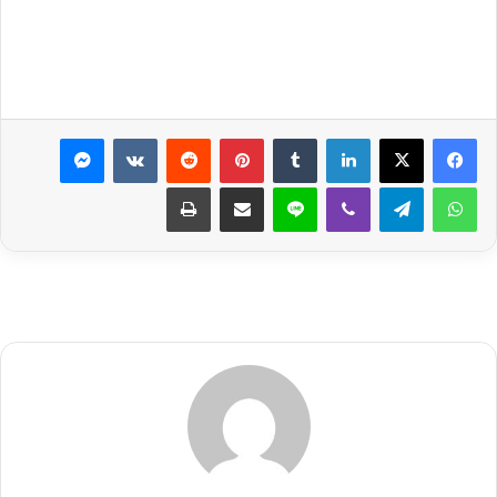
لينكدإن
بينتيريست
ماسنجر
واتساب
تيلقرام
ڤايبر
لاين
مشاركة عبر البريد
طباعة