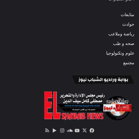
متابعات
حوادث
رياضة وملاعب
صحه و طب
علوم وتكنولوجيا
مجتمع
بوابة وراديو الشباب نيوز
‫X
فيسبوك
ساوند
‫YouTube
انستقرام
‏Google
ملخص
كلاود
Play
الموقع