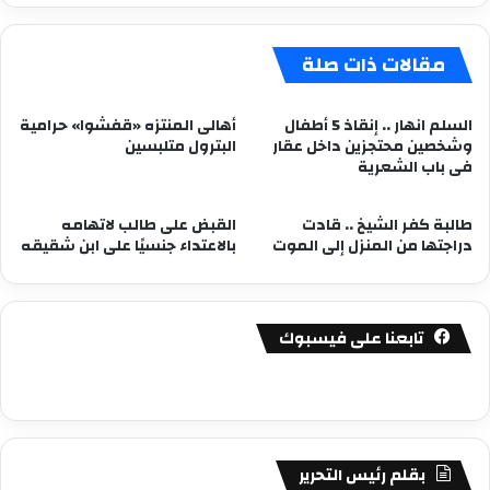
مقالات ذات صلة
السلم انهار .. إنقاذ 5 أطفال
أهالى المنتزه «قفشوا» حرامية
وشخصين محتجزين داخل عقار
البترول متلبسين
فى باب الشعرية
طالبة كفر الشيخ .. قادت
القبض على طالب لاتهامه
دراجتها من المنزل إلى الموت
بالاعتداء جنسيًا على ابن شقيقه
تابعنا على فيسبوك
بقلم رئيس التحرير