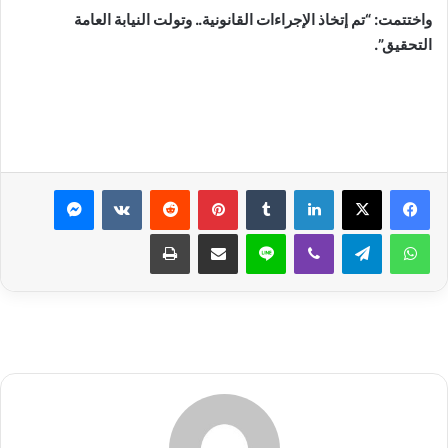
واختتمت: “تم إتخاذ الإجراءات القانونية.. وتولت النيابة العامة
التحقيق”.
لينكدإن
بينتيريست
ماسنجر
واتساب
تيلقرام
ڤايبر
لاين
مشاركة عبر البريد
طباعة