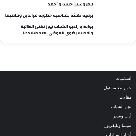
للعروسين حبيبه و أحمد
برقية تهنئة بمناسبه خطوبة عزالدين وفاطيما
بوابة و راديو الشباب نيوز تهنئ الكاتبة
والاديبه رضوى العوضى بعيد ميلادها
أسلاميات
حوار مع مسئول
مقالات
نجم الشباب
أدب وشعر
سينما وتليفزيون
أخبار السيارات