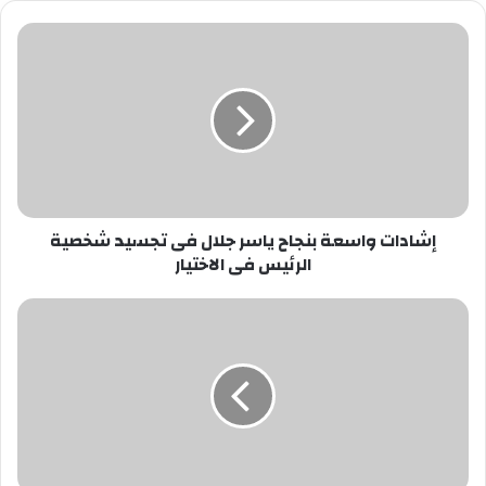
إشادات
واسعة
بنجاح
ياسر
جلال
فى
تجسيد
شخصية
الرئيس
إشادات واسعة بنجاح ياسر جلال فى تجسيد شخصية
فى
الرئيس فى الاختيار
الاختيار
د.أحمد
الطيب
يعلق
على
حادث
مقتل
كاهن
الإسكندرية