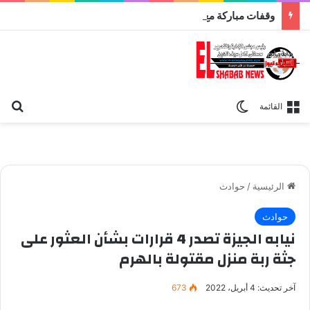
وقفات مباركة مع سورة الحج.. الجامع الأزهر يعقد اليوم ملتقى القضايا المعاصرة اليوم
بح
الوضع المظلم
القائمة
الرئيسية
/
حوادث
حوادث
نيابه الجيزة تصدر 4 قرارات بشأن العثور على
جثة ربة منزل مقتولة بالهرم
آخر تحديث: 4 أبريل، 2022
673