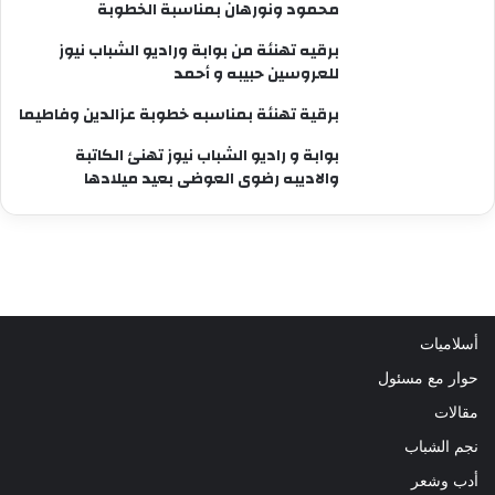
محمود ونورهان بمناسبة الخطوبة
برقيه تهنئة من بوابة وراديو الشباب نيوز
للعروسين حبيبه و أحمد
برقية تهنئة بمناسبه خطوبة عزالدين وفاطيما
بوابة و راديو الشباب نيوز تهنئ الكاتبة
والاديبه رضوى العوضى بعيد ميلادها
أسلاميات
حوار مع مسئول
مقالات
نجم الشباب
أدب وشعر