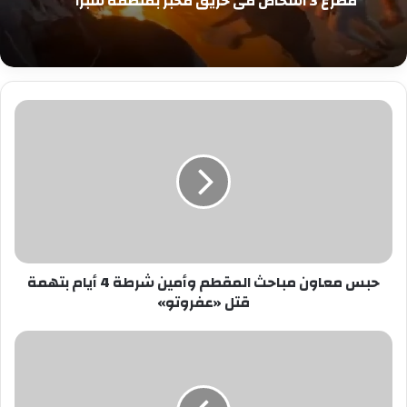
مصرع 3 أشخاص في حريق مخبز بمنطقة شبرا
حبس
معاون
مباحث
المقطم
وأمين
شرطة
4
أيام
بتهمة
حبس معاون مباحث المقطم وأمين شرطة 4 أيام بتهمة
قتل
قتل «عفروتو»
«عفروتو»
بهذه
الصورة..ابنة
إيمان
البحر