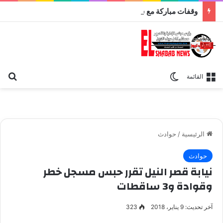
وقفات مباركة مع سورة الحج.. الجامع الأزهر يعقد اليوم ملتقى القضايا المعاصرة اليوم
بح
الوضع المظلم
القائمة
الرئيسية
/
حوادث
حوادث
نيابة قصر النيل تقرر حبس مسجل خطر
وقوادة و3 ساقطات
آخر تحديث: 9 يناير، 2018
323