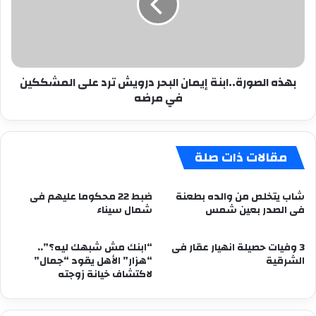
درويش
ترد
على
المشككين
في
بهذه الصورة..ابنة إيمان البحر درويش ترد على المشككين
مرضه
في مرضه
مقالات ذات صلة
شاب يتخلص من والده بطعنة
ضبط 22 محكوما عليهم فى
فى الصدر بعين شمس
شمال سيناء
3 وفيات حصيلة انهيار عقار فى
“ابنك مش شبهك ليه؟”..
الشرقية
“هزار” الأهل يقود “جمال”
لاكتشاف خيانة زوجته