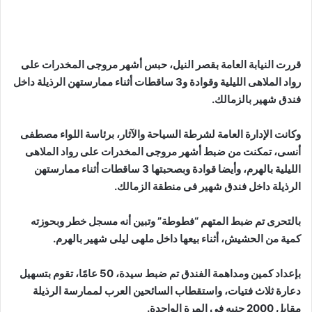
قررت النيابة العامة بقصر النيل، حبس أشهر مروجى المخدرات على
رواد الملاهى الليلية وقوادة و3 ساقطات أثناء ممارستهن الرذيلة داخل
فندق شهير بالزمالك.
وكانت الإدارة العامة لشرطة السياحة والآثار، برئاسة اللواء مصطفى
أنسى، تمكنت من ضبط أشهر مروجى المخدرات على رواد الملاهى
الليلية بالهرم، وأيضا قوادة وبصحبتها 3 ساقطات أثناء ممارستهن
الرذيلة داخل فندق شهير فى منطقة الزمالك.
بالتحرى تم ضبط المتهم “فطوطة” وتبين أنه مسجل خطر وبحوزته
كمية من الحشيش، أثناء بيعها داخل ملهى ليلى شهير بالهرم.
بإعداد كمين ومداهمة الفندق تم ضبط سيدة، 50 عامًا، تقوم بتسهيل
دعارة ثلاث فتيات، واستقطاب السائحين العرب لممارسة الرذيلة
مقابل 2000 جنيه فى المرة الواحدة.