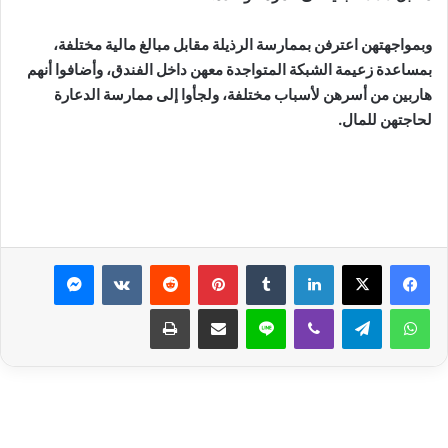
وبمواجهتهن اعترفن بممارسة الرذيلة مقابل مبالغ مالية مختلفة،
بمساعدة زعيمة الشبكة المتواجدة معهن داخل الفندق، وأضافوا أنهم
هاربين من أسرهن لأسباب مختلفة، ولجأوا إلى ممارسة الدعارة
لحاجتهن للمال.
لينكدإن
بينتيريست
ماسنجر
واتساب
تيلقرام
ڤايبر
لاين
مشاركة عبر البريد
طباعة