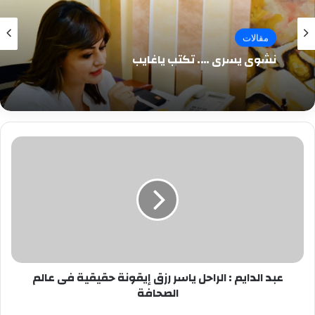
مقالات
نشوى يسرى …. تكتب ياغايب
عبد
الدايم
:
الراحل
ياسر
رزق
إيقونة
حقيقية
فى
عبد الدايم : الراحل ياسر رزق إيقونة حقيقية فى عالم
عالم
الصحافة
الصحافة