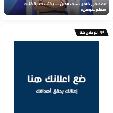
مصطفى كامل سيف الدين …. يكتب دعارة فنيه
«تقلع..توصل»
الم
«تقلع..توصل»
م
للإعلان هنا