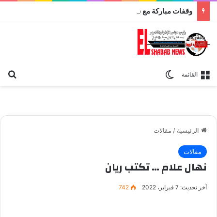
وقفات مباركة مع سورة الحج.. الجامع الأزهر يعقد اليوم ملتقى القضايا المعاصرة اليوم
بح
الوضع المظلم
القائمة
الرئيسية
/
مقالات
مقالات
نهال علام … تكتب ريان
آخر تحديث: 7 فبراير، 2022
742