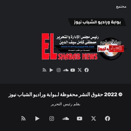
مجتمع
بوابة وراديو الشباب نيوز
‫X
فيسبوك
ساوند
‫YouTube
انستقرام
‏Google
ملخص
كلاود
Play
الموقع
RSS
© 2022 حقوق النشر محفوظة لـبوابة وراديو الشباب نيوز
بقلم رئيس التحرير
فيسبوك
‫X
‫YouTube
ساوند
انستقرام
‏Google
ملخص