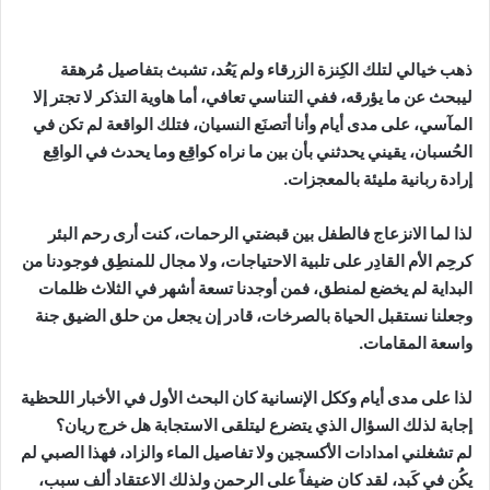
ذهب خيالي لتلك الكِنزة الزرقاء ولم يَعُد، تشبث بتفاصيل مُرهقة
ليبحث عن ما يؤرقه، ففي التناسي تعافي، أما هاوية التذكر لا تجتر إلا
المآسي، على مدى أيام وأنا أتصنَع النسيان، فتلك الواقعة لم تكن في
الحُسبان، يقيني يحدثني بأن بين ما نراه كواقِع وما يحدث في الواقِع
إرادة ربانية مليئة بالمعجزات.
لذا لما الانزعاج فالطفل بين قبضتي الرحمات، كنت أرى رحم البئر
كرحِم الأم القادِر على تلبية الاحتياجات، ولا مجال للمنطِق فوجودنا من
البداية لم يخضع لمنطق، فمن أوجدنا تسعة أشهر في الثلاث ظلمات
وجعلنا نستقبل الحياة بالصرخات، قادر إن يجعل من حلق الضيق جنة
واسعة المقامات.
لذا على مدى أيام وككل الإنسانية كان البحث الأول في الأخبار اللحظية
إجابة لذلك السؤال الذي يتضرع ليتلقى الاستجابة هل خرج ريان؟
لم تشغلني امدادات الأكسجين ولا تفاصيل الماء والزاد، فهذا الصبي لم
يكُن في كَبد، لقد كان ضيفاً على الرحمن ولذلك الاعتقاد ألف سبب،