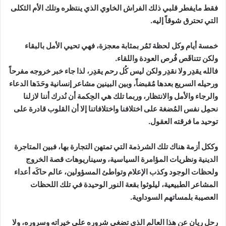
فقط مايفطر قلبي ذلك الفراش الخاوي الذي ينتظره وتلك الأم الثكلى
التي تحترق شوقاً إليه.
خمسة أيام وكل لحظة تَمُر بمثابة معجزة، فهي تحيي الأمل بالبقاء
ولكن تتناقَص فُرص العودة واللقاء.
فالله يقدِر ولا نقدِر ولكن ليس كُل رحم يقدِر، لذا جاء خبر خروجه مفرحاً
ورحيله السريع بعدها مُقبضاً، وبين البينين مشاعر إنسانية وحَدَها الدعاء
والرجاء والأمل والانتظار، وربما تلك هي الحِكمة أن نُدرك أننا لازلنا
نحمِل نفس المُضغة على اختلافنا واختلافاتنا إلا أن القلوب قادرة على
توحيد ما فرقته العقول.
وككل أزمة هناك تلك الشرذمة التي تمتهن التجارة بها، فبين المتاجرة
الدينية ونظريات المؤامرة السياسية، وسيناريوهات قصة الخروج
ولحظات الوجود وكذب الإعلام وتواطئ المسؤولين، عالم حاكَه أعداء
المشاعر الطبيعية، ليلوثوا بقعة النور الوحيدة في تلك اللحظات
العصيبة بلمساتهم السوداوية.
رحل ريان عن هذا العالم الذي تضغى شروره على خيراته وسروره، ولا