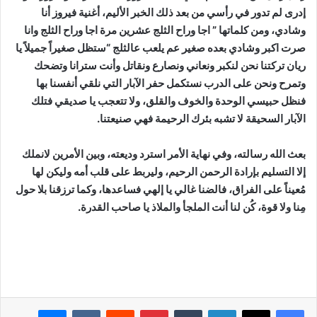
إدرى لم تدور في رأسي من بعد ذلك الخبر الأليم، أغنية فيروز أنا
وشادي، ومن كلماتها ” اجا وراح الثلج عشرين مرة اجا وراح الثلج وانا
صرت اكبر وشادي بعده صغير عم يلعب عالثلج “ستظل صغيراً جميلاً يا
ريان تركتنا نحن لنكبر ونعاني ونصارع ونقاتل وأنت سترانا وتضحك
وتمرح ونحن على الدرب نستكمل حفر الآبار التي نلقي أنفسنا بها
فنظل حبيسي الوحدة والخوف والقلق، ولا تتعجب يا صديقي فتلك
الآبار السحيقة لا تشبه بئرك الرحيمة فهي صنيعتنا.
بعث الله رسالته، وفي نهاية الأمر استرد وديعته، وبين الأمرين لانملك
إلا التسليم بإرادة الرحمن الرحيم، وليربط على قلب أمه وليكن لها
مُعيناً على الفراق، فالضنا غالي يا إلهي فساعدها، وكما ترزقنا بلا حول
مِنا ولا قوة، كُن لنا أنت الملجأ والملاذ يا صاحب القدرة.
لينكدإن
بينتيريست
ماسنجر