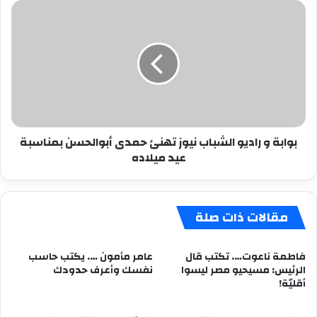
بوابة
و
راديو
الشباب
نيوز
تهنئ
حمدى
أبوالحسن
بمناسبة
بوابة و راديو الشباب نيوز تهنئ حمدى أبوالحسن بمناسبة
عيد
عيد ميلاده
ميلاده
مقالات ذات صلة
فاطمة ناعوت…. تكتب قال
عامر مأمون …. يكتب حاسب
الرئيس: مسيحيو مصر ليسوا
نفسك وأعرف حدودك
أقليّة!