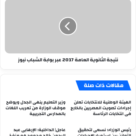
نتيجة
الثانوية
العامة
2017
عبر
بوابة
الشباب
نيوز
نتيجة الثانوية العامة 2017 عبر بوابة الشباب نيوز
مقالات ذات صلة
الهيئة الوطنية للانتخابات تعلن
وزير التعليم ينهى الجدل ويوضح
إجراءات تصويت المصريين بالخارج
موقف الوزارة من تعريب اللغات
فى انتخابات الرئاسة
بالمدارس التجريبية
رئيس الوزراء: نسعى لتحقيق
عاجل| الداخلية: الإرهابى عبد
التوازن بين استمرار الإجراءات
الرحمن خالد محمود هو منفذ