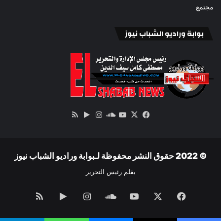
مجتمع
بوابة وراديو الشباب نيوز
‫X
فيسبوك
ساوند
‫YouTube
انستقرام
‏Google
ملخص
كلاود
Play
الموقع
RSS
© 2022 حقوق النشر محفوظة لـبوابة وراديو الشباب نيوز
بقلم رئيس التحرير
فيسبوك
‫X
‫YouTube
ساوند
انستقرام
‏Google
ملخص
كلاود
Play
الموقع