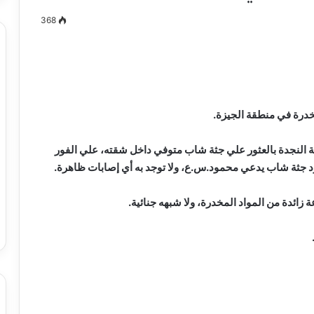
368
مصطفى
كامل
سيف
خدرة في منطقة الجيزة.
الدين
….
النجدة بالعثور علي جثة شاب متوفي داخل شقته، علي الفور
يكتب
د جثة شاب يدعي محمود.س.ع، ولا توجد به أي إصابات ظاهرة.
ميلاد
جديد
 الدين …. يكتب
مصطفى كامل سيف الدين …. يكتب
ائدة من المواد المخدرة، ولا شبهه جنائية.
را القرن 21
ميلاد جديد
حبس سائق توك توك تحرش بفتاة في
العمرانية