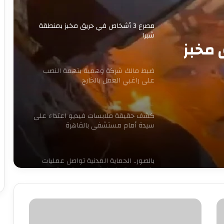
مصرع 3 أشخاص في حريق مخبز بمنطقة
شبرا
ق مخبز
ضبط مالك شركة وهمية بتهمة النصب
على راغبي العمل بالخارج
كشف حقيقة ملابسات فيديو اعتداء على
سيدة أمام مستشفى بالقاهرة
بالصور.. الحماية المدنية تواصل عمليات
إخماد حريق كورنيش مصر القديمة
ميدو:
حبس سائق توك توك تحرش بفتاة في
العمرانية
مجلس
إدارة