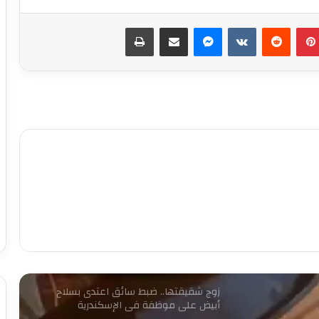
بينتيريست
ماسنجر
مشاركة عبر البريد
طباعة
كشف ملابسات ادعاء شخص باختطافه من
آخرين
حبس لصوص الموبايلات في القاهرة
12 نوفمبر.. الحكم على مستريح الأدوات
الصحية
ضبط قائم على شبكة دولية لاستدراج
المراهقين عبر الإنترنت وابتزازهن بالجيزة
زوج شقيقتها.. ضبط سائق اعتدى بسلاح
أبيض على موظفة في الإسكندرية