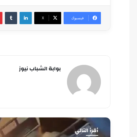
لينكدإن
فيسبوك
‫X
بوابة الشباب نيوز
أقرأ التالي