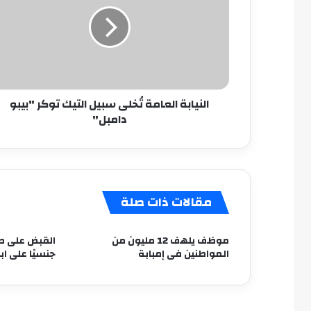
سبيل
التيك
توكر
"بيبو
دامبل"
النيابة العامة تُخلى سبيل التيك توكر "بيبو
دامبل"
مقالات ذات صلة
موظف يلهف 12 مليون من
القبض على طا
المواطنين فى إمبابة
جنسيًا على ا