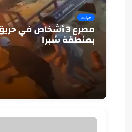
حوادث
مصرع 3 أشخاص في حري
بمنطقة شبرا
النيابة
العامة
تُخلى