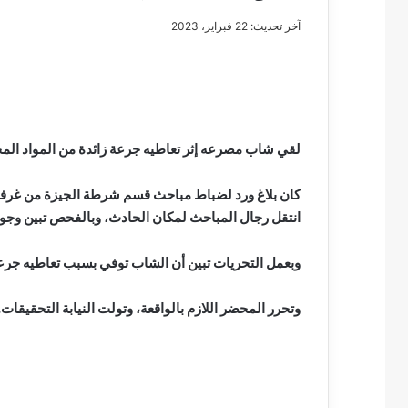
آخر تحديث: 22 فبراير، 2023
مصطفى
كامل
سيف
لقي شاب مصرعه إثر تعاطيه جرعة زائدة من المواد الم
الدين
….
كان بلاغ ورد لضباط مباحث قسم شرطة الجيزة من غرفة 
يكتب
انتقل رجال المباحث لمكان الحادث، وبالفحص تبين وجو
مايسه
عطوه
مصطفى كامل سيف
كليوباترا
وبعمل التحريات تبين أن الشاب توفي بسبب تعاطيه جرعة ز
مايسه عطوه كليوبات
القرن
21
وتحرر المحضر اللازم بالواقعة، وتولت النيابة التحقيقات.