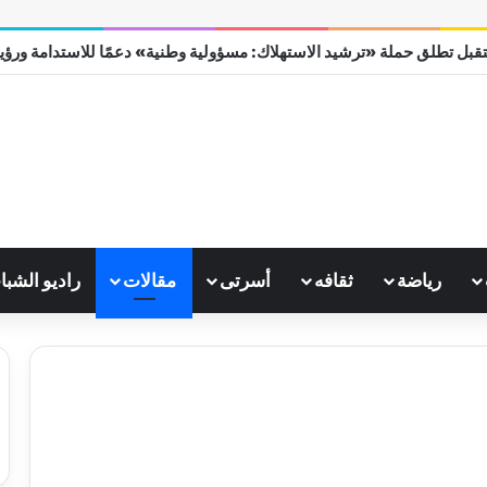
قبل تطلق حملة «ترشيد الاستهلاك: مسؤولية وطنية» دعمًا للاستدامة ورؤية مص
رياضة
ثقافه
أسرتى
مقالات
راديو الشبا