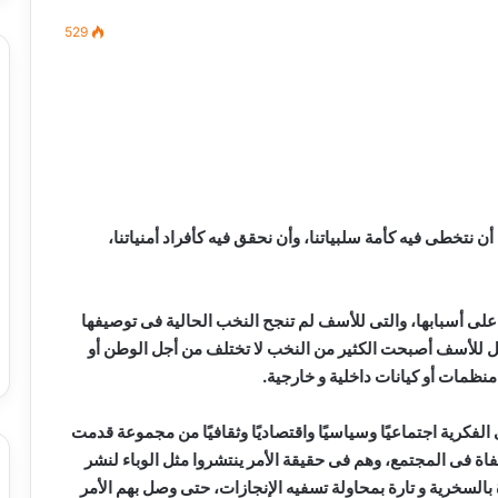
529
مصطفى
كامل
سيف
الدين
….
 نتخطى فيه كأمة سلبياتنا، وأن نحقق فيه كأفراد أمنياتنا،
يكتب
ميلاد
جديد
 الدين …. يكتب
مصطفى كامل سيف الدين …. يكتب
لى أسبابها، والتى للأسف لم تنجح النخب الحالية فى توصيفها
را القرن 21
ميلاد جديد
ل للأسف أصبحت الكثير من النخب لا تختلف من أجل الوطن أو
نظمات أو كيانات داخلية و خارجية.
فكرية اجتماعيًا وسياسيًا واقتصاديًا وثقافيًا من مجموعة قدمت
ة فى المجتمع، وهم فى حقيقة الأمر ينتشروا مثل الوباء لنشر
السخرية و تارة بمحاولة تسفيه الإنجازات، حتى وصل بهم الأمر