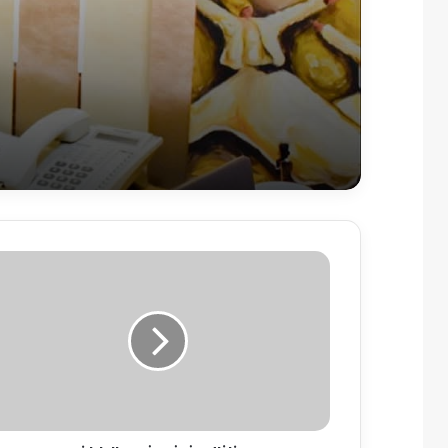
زلزال
عنيف
يضرب
اليابان