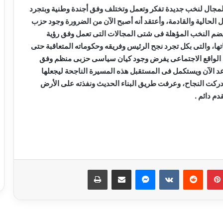
ح المجال لنخب جديدة تفكر وتعمل وتختلف وفق أجندة وطنية وبتجرد
الحالية والقادمة، وأعتقد أنه أصبح الآن من الضرورة وجود حزب
ضم النخب المؤهلة فى شتى المجالات التى تعمل وفق رؤية
ها، والتى بكل تجرد نجح الرئيس وفريقه وحكوماته المتعاقبة حتى
ه الواقع الاجتماعى يفرض وجود كيان سياسى حزبى منظم وفق
د الآن ويستكمل فى المستقبل هذه المسيرة الناجحة ليجعلها
ركت النجاح، وعرفت طريق البناء الحديث ونفذته على الأرض
دم دائم .
نشوى يسري …. تكتب قبل ان ينتصف القرن
بينتيريست
ماسنجر
مشاركة عبر البريد
طباعة
سناء الغول …. تكتب الفرح يليق بنا « 3..أنا
أحبني»
شيماء ناهض …. تكتب لاتدع نفسك فريسه