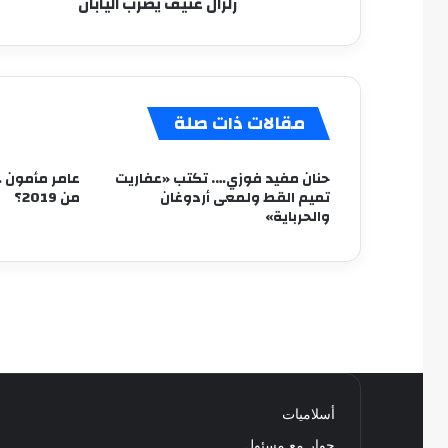
زلزال عنيف يضرب اليابان
مقالات ذات صلة
حنان مفيد فوزي…. تكتب «عفاريت
عامر مأمون …
تميم القط ولمعى أردوغان
من 2019؟
والحرباية»
أسلاميات
حوار مع مسئول