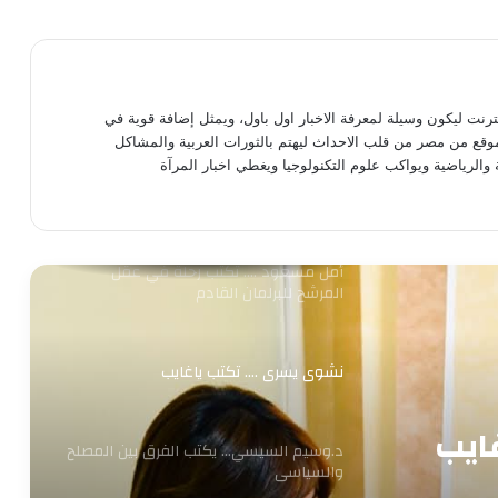
سناء الغول …. تكتب الفرح يليق بنا «بيت
العز»
نترنت ليكون وسيلة لمعرفة الاخبار اول باول، ويمثل إضافة قوية في
موقع من مصر من قلب الاحداث ليهتم بالثورات العربية والمشاكل
 والرياضية ويواكب علوم التكنولوجيا ويغطي اخبار المرآة
سناء الغول …. تكتب الفرح يليق بنا ..مصدر
السعادة
أمل مسعود …. تكتب رحلة في عقل
المرشح للبرلمان القادم
نشوى يسرى …. تكتب ياغايب
ايب
د.وسيم السيسي… يكتب الفرق بين المصلح
والسياسى