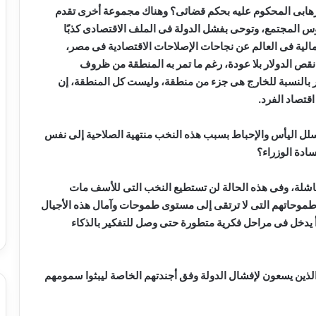
الإرهابى المحكوم عليه بحكم قضائى؟ وهناك مجموعة أخرى تقدم
وس المجتمع، وتوحى بفشل الدولة فى الملف الاقتصادى كذبًا
الية فى العالم عن نجاحات الإصلاحات الاقتصادية فى مصر،
قص الدولار بلا عودة، رغم ما تمر به المنطقة من ظروف
صر بالنسبة للخارج هى جزء من منطقة، وليست كل المنطقة، إن
قتصاد الفرد.
ا تسلل اليأس والإحباط بسبب هذه النخب منتهية الصلاحية إلى نفس
ادة الوزراء؟
 الفاشلة، وفى هذه الحالة لن تستطيع النخب التى للأسف مات
طموحاتهم التى لا ترتقى إلى مستوى طموحات وآمال هذه الأجيال
أ يدخل فى مراحل فكرية متطورة حتى وصل للتفكير بالذكاء
الذين يسعون لإفشال الدولة وفق أجندتهم الخاصة ليبثوا سمومهم