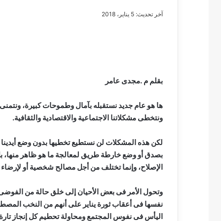
آخر تحديث: 5 يناير، 2018
مصطفى
كامل
سيف
بقلم م .مجدى عامر
الدين
….
ها هو عام جديد نستقبله بآمال وطموحات كبيرة، ونتمنى أن
يكتب
ونتخطى مشكلاتنا الاجتماعية والاقتصادية والثقافية.
مايسه
عطوه
مصطفى كامل سيف
كليوباترا
لكن هذه المشكلات لن نستطيع تخطيها بدون وضع أيدينا ع
مايسه عطوه كليوبات
القرن
بصدق أو وضع خارطة طريق لمعالجة ما هو ظاهر منها، ب
21
الإصلاح، وإنما تختلف من أجل مصالح شخصية أو لإرضاء م
وتحول الأمر فى بعض الأحيان إلى خلق حالة من الفوضى ال
نفسها فى أعقاب ثورة يناير على أنهم من النخب المصطفا
اليأس فى نفوس المجتمع ومحاولة تحطيم كل إنجاز تارة ب