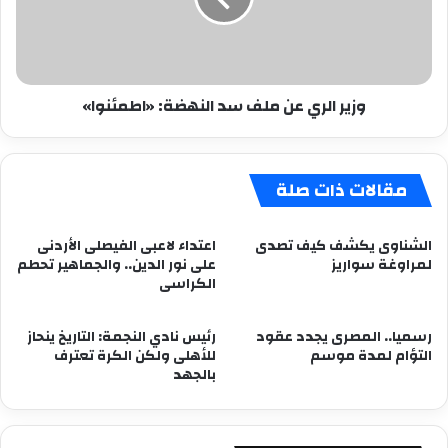
النهضة:
«اطمئنوا»
وزير الري عن ملف سد النهضة: «اطمئنوا»
مقالات ذات صلة
الشناوى يكشف كيف تصدى
اعتداء لاعبى الفيصلى الأردنى
لمراوغة سواريز
على نور الدين.. والجماهير تحطم
الكراسى
رسميا.. المصرى يجدد عقود
رئيس نادي النجمة: التاريخ ينحاز
التؤام لمدة موسم
للأهلى ولكن الكرة تعترف
بالجهد