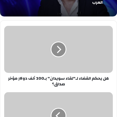
العرب
هل
يحكم
القضاء
لـ"لقاء
سويدان"
بـ100
ألف
دولار
مؤخر
هل يحكم القضاء لـ"لقاء سويدان" بـ100 ألف دولار مؤخر
صداق؟
صداق؟
وزير
الري
عن
ملف
سد