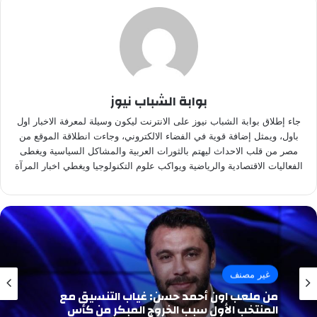
بوابة الشباب نيوز
جاء إطلاق بوابة الشباب نيوز على الانترنت ليكون وسيلة لمعرفة الاخبار اول
باول، ويمثل إضافة قوية في الفضاء الالكتروني، وجاءت انطلاقة الموقع من
مصر من قلب الاحداث ليهتم بالثورات العربية والمشاكل السياسية ويغطى
الفعاليات الاقتصادية والرياضية ويواكب علوم التكنولوجيا ويغطي اخبار المرآة
غير مصنف
من ملعب اون أحمد حسن: غياب التنسيق مع
المنتخب الأول سبب الخروج المبكر من كأس