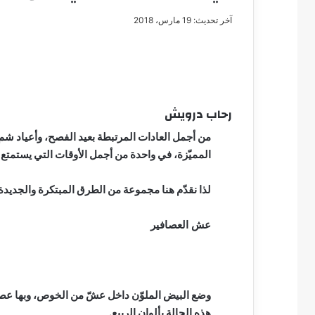
آخر تحديث: 19 مارس، 2018
مصطفى
كامل
رحاب درويش
سيف
الدين
من أجمل العادات المرتبطة بعيد الفصح، وأعياد شم 
….
المميّزة، في واحدة من أجمل الأوقات التي يستمتع به
يكتب
مايسه
عطوه
لذا نقدّم هنا مجموعة من الطرق المبتكرة والجديد
مصطفى كامل سيف
كليوباترا
مايسه عطوه كليوبات
القرن
عش العصافير
21
وضع البيض الملوّن داخل عشّ من الخوص، وبها عصافي
هذه الحالة بألوان الربيع.