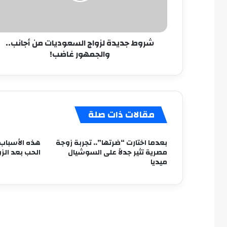
والجمهور
غاضب!
شروط جديدة لزواج السعوديات من أجانب..
والجمهور غاضب!
مقالات ذات صلة
بعدما اختارت “ضرتها”.. تجربة زوجة
هذه الأسباب 
مصرية تثير جدلاً على السوشيال
الحب بعد الزو
ميديا