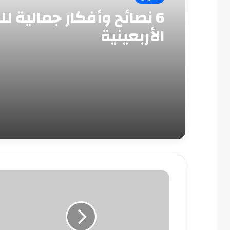
6 نصائح وأفكار جمالية لل
الأربعينية
شروط
جديدة
لزواج
السعوديات
من
أجانب..