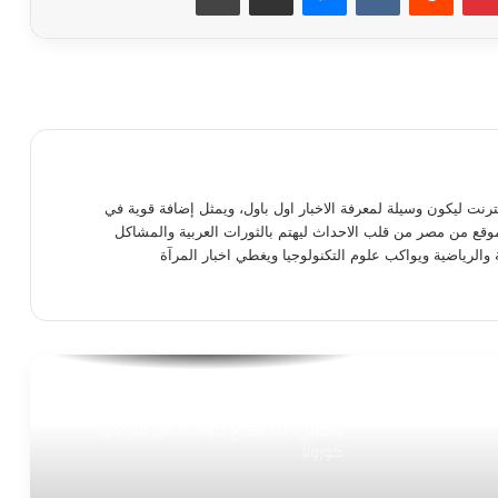
أستشارى طب أطفال: يجب تناول الأطفال
كوبين من اللبن يوميا
نصائح للحصول على جسم رشيق.. تعرفي
عليها
نترنت ليكون وسيلة لمعرفة الاخبار اول باول، ويمثل إضافة قوية في
موقع من مصر من قلب الاحداث ليهتم بالثورات العربية والمشاكل
نصائح للسيدات للحصول على بشرة مشرقة
 والرياضية ويواكب علوم التكنولوجيا ويغطي اخبار المرآة
أبرزها حب الشباب وإزالة البقع.. فوائد غير
متوقعة للعرقسوس
للحامل.. 10 نصائح للوقاية من فيروس
كورونا