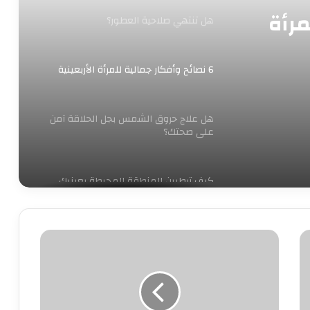
مرأة
هل تنتهي صلاحية العطور؟
6 نصائح وأفكار جمالية للمرأة الأربعينية
هل علاج حروق الشمس بجل الحلاقة آمن
على صحتك؟
كيف ترطبين المنطقة المحيطة بعينيك
بشكل صحيح؟
اعرفي
فوائد لا تحصى للنوم بالجوارب.. منها
شخصيتك
تحسين الحياة الجنسية
من
شكل
أنفك
أستشارى طب أطفال: يجب تناول الأطفال