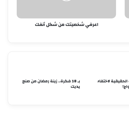
كوبين من اللبن يوميا
اعرفي شخصيتك من شكل أنفك
نصائح للحصول على جسم رشيق.. تعرفي
عليها
نصائح للسيدات للحصول على بشرة مشرقة
أبرزها حب الشباب وإزالة البقع.. فوائد غير
متوقعة للعرقسوس
الحقيقية لاختفاء
بـ 18 فكرة.. زينة رمضان من صنع
اج!
يديك
للحامل.. 10 نصائح للوقاية من فيروس
كورونا
هل تنتهي صلاحية العطور؟