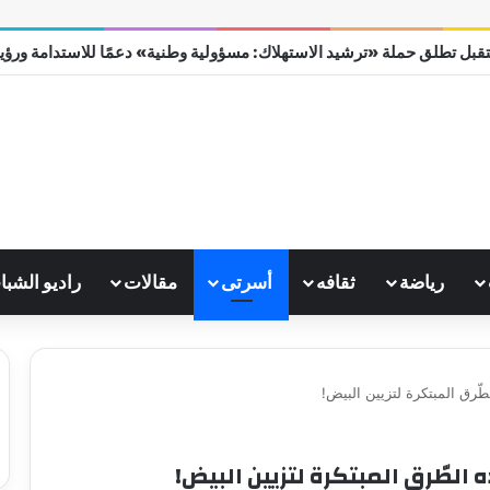
قبل تطلق حملة «ترشيد الاستهلاك: مسؤولية وطنية» دعمًا للاستدامة ورؤية مص
رياضة
ثقافه
أسرتى
مقالات
راديو الشبا
طّرق المبتكرة لتزيين البيض!
الطّرق المبتكرة لتزيين البيض!