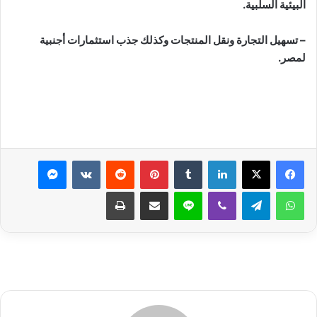
البيئية السلبية.
– تسهيل التجارة ونقل المنتجات وكذلك جذب استثمارات أجنبية
لمصر.
لينكدإن
بينتيريست
ماسنجر
واتساب
تيلقرام
ڤايبر
لاين
مشاركة عبر البريد
طباعة