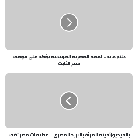
عابد..القمة
المصرية
الفرنسية
تؤكد
على
موقف
مصر
الثابت
علاء عابد..القمة المصرية الفرنسية تؤكد على موقف
مصر الثابت
بالفيديو|
أمينه
المرأة
بالبريد
المصري
..
عظيمات
مصر
تقف
بالفيديو|أمينه المرأة بالبريد المصري .. عظيمات مصر تقف
صفا