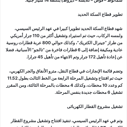
سمالوط – قوص – كلابشة – ديروط) بتكلفة 14 مليار جنيه.
تطوير قطاع السكة الحديد
شهد قطاع السكة الحديد تطويرا كبيرا في عهد الرئيس السيسي،
ولمسه الركاب، حيث تم استيراد وتشغيل أكثر من 110 جرار أمريكي
من طراز “جينرال الكتريك”، وكذلك حوالي 800 عربة قطارات روسية
عادية ومكيفة إضافة إلى 6 قطارات فاخرة من “تالجو” الأسبانية، فضلا
عن إعادة تأهيل 172 جرار وتم الانتهاء من تأهيل 45 جرارا.
وتضم قائمة الإنجازات في قطاع النقل، مترو الأنفاق والجر الكهربي،
حيث تم افتتاح وتشغيل المرحلة الرابعة من الخط الثالث بطول 11.52
كم وعدد 10 محطات، وكذلك 4 محطات بالمرحلة الثالثة، ومن المقرر
تشغيل 6 محطات جديدة بنفس المرحلة.
تشغيل مشروع القطار الكهربائى
وتم في عهد الرئيس السيسي، تنفيذ افتتاح وتشغيل مشروع القطار