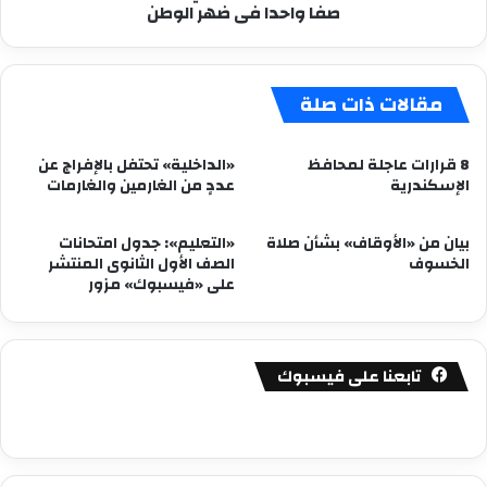
صفا واحدا فى ضهر الوطن
واحدا
فى
ضهر
الوطن
مقالات ذات صلة
8 قرارات عاجلة لمحافظ
«الداخلية» تحتفل بالإفراج عن
الإسكندرية
عددٍ من الغارمين والغارمات
بيان من «الأوقاف» بشأن صلاة
«التعليم»: جدول امتحانات
الخسوف
الصف الأول الثانوى المنتشر
على «فيسبوك» مزور
تابعنا على فيسبوك