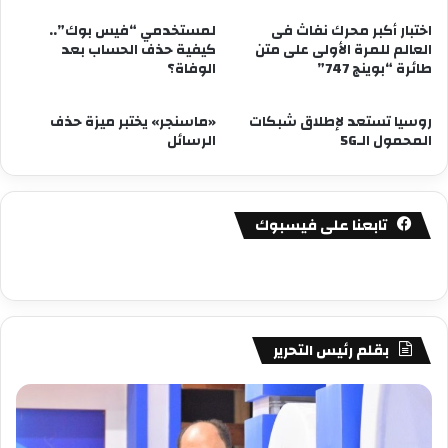
اختبار أكبر محرك نفاث فى
لمستخدمي “فيس بوك”..
العالم للمرة الأولى على متن
كيفية حذف الحساب بعد
طائرة “بوينج 747”
الوفاة؟
روسيا تستعد لإطلاق شبكات
«ماسنجر» يختبر ميزة حذف
المحمول الـ5G
الرسائل
تابعنا على فيسبوك
بقلم رئيس التحرير
مصطفى
مص
كامل
كام
سيف
سي