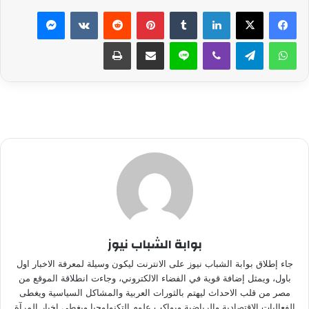
لينكدإن
بينتيريست
ماسنجر
واتساب
تيلقرام
ڤايبر
لاين
مشاركة عبر البريد
طباعة
بوابة الشباب نيوز
جاء إطلاق بوابة الشباب نيوز على الانترنت ليكون وسيلة لمعرفة الاخبار اول
باول، ويمثل إضافة قوية في الفضاء الالكتروني، وجاءت انطلاقة الموقع من
مصر من قلب الاحداث ليهتم بالثورات العربية والمشاكل السياسية ويغطى
الفعاليات الاقتصادية والرياضية ويواكب علوم التكنولوجيا ويغطي اخبار المرآة