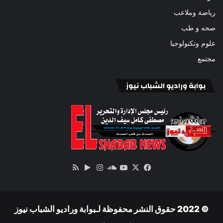
رياضة وملاعب
صحه و طب
علوم وتكنولوجيا
مجتمع
بوابة وراديو الشباب نيوز
‫X
فيسبوك
ساوند
‫YouTube
انستقرام
‏Google
ملخص
كلاود
Play
الموقع
RSS
© 2022 حقوق النشر محفوظة لـبوابة وراديو الشباب نيوز