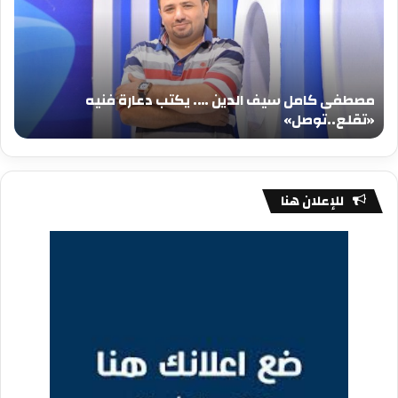
الدين
الد
….
….
يكتب
يكت
دعارة
عيد
فنيه
المي
مصطفى كامل سيف الدين …. يكتب دعارة فنيه
«تقلع..توصل»
الم
«تقلع..توصل»
م
للإعلان هنا