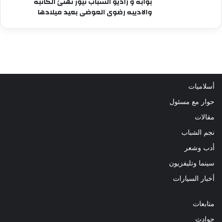
بوابة و راديو الشباب نيوز تهنئ الكاتبة
والاديبه رضوى العوضى بعيد ميلادها
أسلاميات
حوار مع مسئول
مقالات
نجم الشباب
أدب وشعر
سينما وتليفزيون
أخبار السيارات
متابعات
حوادث