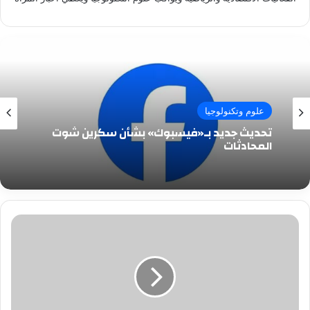
علوم وتكنولوجيا
تحديث جديد بـ«فيسبوك» بشأن سكرين شوت
المحادثات
بالفيديو
والصور|
خروج
جثمان
«غزل»
من
مسجد