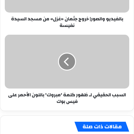
السيدة
نفيسة
بالفيديو والصور| خروج جثمان «غزل» من مسجد السيدة
نفيسة
السبب
الحقيقي
لـ
ظهور
كلمة
'مبروك'
باللون
الأحمر
على
السبب الحقيقي لـ ظهور كلمة 'مبروك' باللون الأحمر على
فيس
فيس بوك
بوك
مقالات ذات صلة