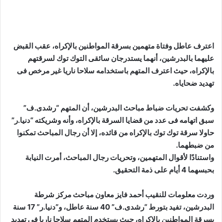
اعترف عاطل وفتاة متهمين بسرقة المواطنين بالإكراه، عقب القبض
عليهما بالبدرشين، أنهما يستدرجان سائقى التوك توك لسرقتهم
بالإكراه، حيث اعترف المتهم باستخدامه سلاحا ناريا غير مرخص فى
تهديد ضحاياه
.
وكشفت تحريات ضباط مباحث البدرشين، أن المتهم “رشدى.ف”
سبق اتهامه فى عدد من قضايا السرقة بالإكراه، وأنه وشريكته “دنيا.ر”
حاولا سرقة توك توك بالإكراه من قائده، إلا أن رجال المباحث تمكنوا
من ضبطهما
.
واستنادًا لأقوال المتهمين، وتحريات رجال المباحث، أمرت النيابة
بحبسهما 4 أيام على ذمة التحقيق
.
وردت معلومات للنقيب أحمد فايز معاون مباحث مركز شرطة
البدرشين، تفيد بتورط “رشدى.ف” 40 سنة عاطل، و”دنيا.ر” 17 سنة
بسرقة المواطنين بالإكراه، حيث يستخدم المتهم سلاحا ناريا فى تهديد