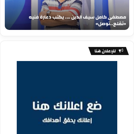
دعارة
عيد
فنيه
المي
مصطفى كامل سيف الدين …. يكتب دعارة فنيه
«تقلع..توصل»
الم
«تقلع..توصل»
م
للإعلان هنا