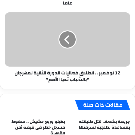
عاما
12
نوفمبر
..
انطلاق
فعاليات
الدورة
الثانية
لمهرجان
"بالشباب
12 نوفمبر .. انطلاق فعاليات الدورة الثانية لمهرجان
تحيا
"بالشباب تحيا الأمم"
الأمم"
مقالات ذات صلة
جريمة بشعة.. قتل طليقته
بكيلو وربع حشيش .. سقوط
بمساعدة بطلجية لسرقتها
مسجل خطر فى قبضة أمن
القاهرة