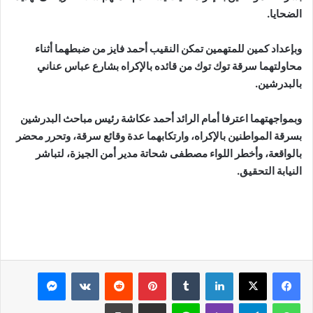
الضحايا
.
وبإعداد كمين للمتهمين تمكن النقيب أحمد فايز من ضبطهما أثناء
محاولتهما سرقة توك توك من قائده بالإكراه بشارع عباس عناني
بالبدرشين
.
وبمواجهتهما اعترفا أمام الرائد أحمد عكاشة رئيس مباحث البدرشين
بسرقة المواطنين بالإكراه، وارتكابهما عدة وقائع سرقة، وتحرر محضر
بالواقعة، وأخطر اللواء مصطفى شحاتة مدير أمن الجيزة، لتباشر
النيابة التحقيق
.
لينكدإن
بينتيريست
ماسنجر
واتساب
تيلقرام
ڤايبر
لاين
مشاركة عبر البريد
طباعة