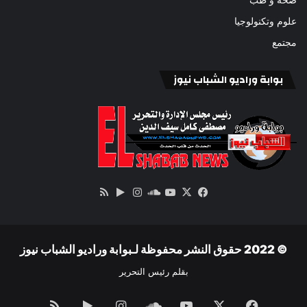
علوم وتكنولوجيا
مجتمع
بوابة وراديو الشباب نيوز
‫X
فيسبوك
ساوند
‫YouTube
انستقرام
‏Google
ملخص
كلاود
Play
الموقع
RSS
© 2022 حقوق النشر محفوظة لـبوابة وراديو الشباب نيوز
بقلم رئيس التحرير
فيسبوك
‫X
‫YouTube
ساوند
انستقرام
‏Google
ملخص