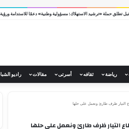
بل تطلق حملة «ترشيد الاستهلاك: مسؤولية وطنية» دعمًا للاستدامة ورؤية مصر
رياضة
ثقافه
أسرتى
مقالات
راديو الشبا
ع التيار ظرف طارئ ونعمل على حلها
اع التيار ظرف طارئ ونعمل على حلها