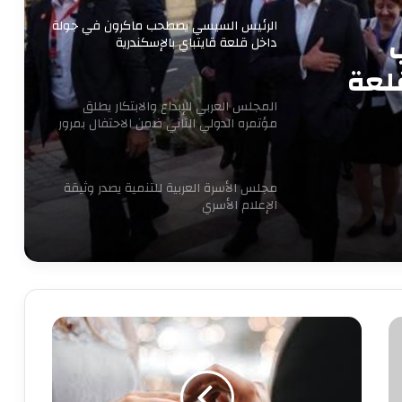
الرئيس السيسي يصطحب ماكرون في جولة
داخل قلعة قايتباي بالإسكندرية
لعة
المجلس العربي للإبداع والابتكار يطلق
مؤتمره الدولي الثاني ضمن الاحتفال بمرور
16 عاما للتنمية المستدامة
مجلس الأسرة العربية للتنمية يصدر وثيقة
الإعلام الأسري
7 سبتمبر.. حفل توقيع ومناقشة كتاب
“قبل المأذون” للدكتورة آمال إبراهيم
هل
عقد
نجاحات مستمره للمجموعه المصريه
الزواج
السويسريه
فى
شهر