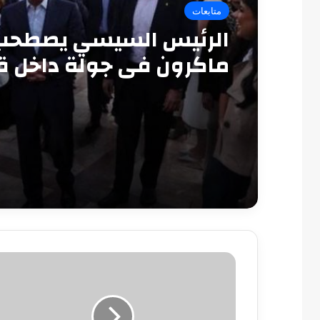
متابعات
الرئيس السيسي يصطحب
ماكرون في جولة داخل ق
قايتباي بالإسكندرية
طلب
عاجل
من
إدارة
الأهلى