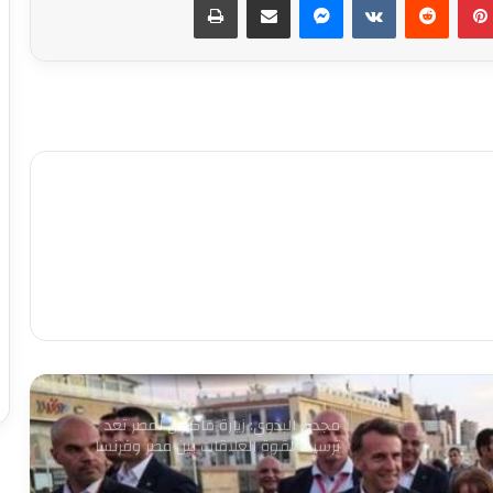
ابو عقيل والحمزاوي يهنئان رافت السمان
بتوليه منصب وكيل تضامن الجيزه ويبحثان
سبل التعاون بينهما
طاقة نور تعاون جديد بين بإيدي مصرية
وعملوها ازاي
أهالي الطالبية يعلنون في مؤتمر حاشد
دعمهم لمرشحي «مستقبل وطن»
بانتخابات «الشيوخ»
من التعليم تبدأ الثورة.. ومن الفيوم نُطلق
أول مدرسة لصناعة غذاء المستقبل
مجدى البدوي: زيارة ماكرون لمصر تعد
ترسيخا لقوة العلاقات بين مصر وفرنسا