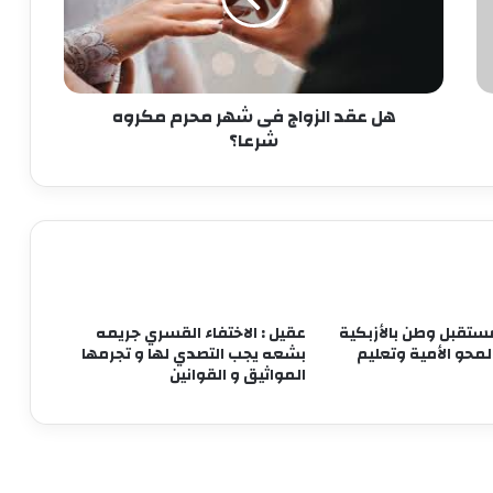
محرم
ابو عقيل والحمزاوي يهنئان رافت السمان
مكروه
بتوليه منصب وكيل تضامن الجيزه ويبحثان
شرعا؟
سبل التعاون بينهما
هل عقد الزواج فى شهر محرم مكروه
طاقة نور تعاون جديد بين بإيدي مصرية
شرعا؟
وعملوها ازاي
أهالي الطالبية يعلنون في مؤتمر حاشد
دعمهم لمرشحي «مستقبل وطن»
بانتخابات «الشيوخ»
ستقبل وطن بالأزبكية
عقيل : الاختفاء القسري جريمه
من التعليم تبدأ الثورة.. ومن الفيوم نُطلق
محو الأمية وتعليم
بشعه يجب التصدي لها و تجرمها
أول مدرسة لصناعة غذاء المستقبل
المواثيق و القوانين
مجدى البدوي: زيارة ماكرون لمصر تعد
ترسيخا لقوة العلاقات بين مصر وفرنسا