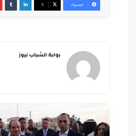
فيسبوك
‫X
بوابة الشباب نيوز
أقرأ التالي