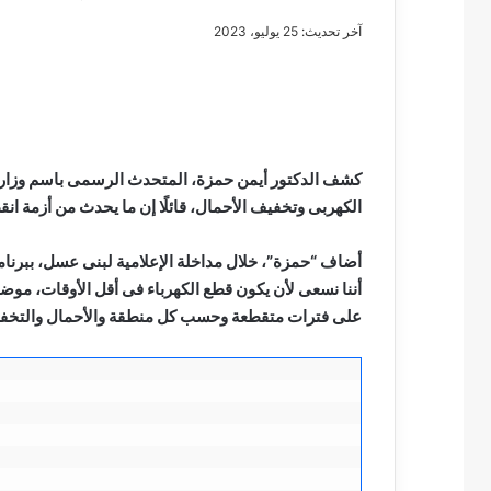
آخر تحديث: 25 يوليو، 2023
مصطفى
كامل
سيف
كشف الدكتور أيمن حمزة، المتحدث الرسمى باسم وزارة ال
الدين
الكهربى وتخفيف الأحمال، قائلًا إن ما يحدث من أزمة ا
….
يكتب
أضاف “حمزة”، خلال مداخلة الإعلامية لبنى عسل، ببرنامج “
مايسه
عطوه
مصطفى كامل سيف
كليوباترا
على فترات متقطعة وحسب كل منطقة والأحمال والتخفي
مايسه عطوه كليوبات
القرن
21