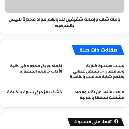
مخدرة
بلبيس
بالشرقية
وفاة شاب وإصابة شقيقين لتناولهم مواد مخدرة بلبيس
بالشرقية
مقالات ذات صلة
بسبب «سهرة كبارية
إخماد حريق محدود فى كلية
وساقطتان».. تشكيل عصابي
الآداب جامعة المنصورة
يقتحم شقة محاسب بالقاهرة
منعت ابنتها من لقاء والدها
كشف لغز حرق سيارة بالخليفة
فشنقت نفسها بالغربية
تابعنا على فيسبوك