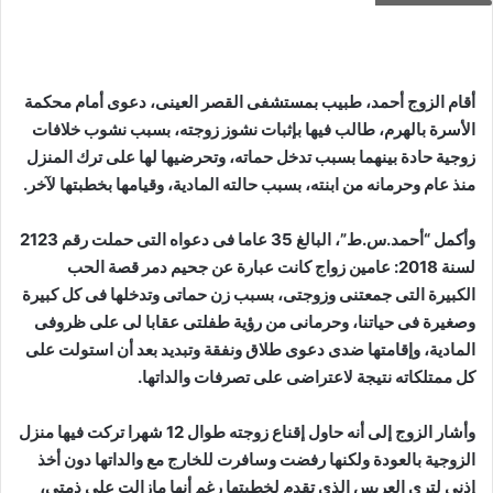
أقام الزوج أحمد، طبيب بمستشفى القصر العينى، دعوى أمام محكمة
الأسرة بالهرم، طالب فيها بإثبات نشوز زوجته، بسبب نشوب خلافات
زوجية حادة بينهما بسبب تدخل حماته، وتحرضيها لها على ترك المنزل
منذ عام وحرمانه من ابنته، بسبب حالته المادية، وقيامها بخطبتها لآخر
.
وأكمل “أحمد.س.ط”، البالغ 35 عاما فى دعواه التى حملت رقم 2123
لسنة 2018: عامين زواج كانت عبارة عن جحيم دمر قصة الحب
الكبيرة التى جمعتنى وزوجتى، بسبب زن حماتى وتدخلها فى كل كبيرة
وصغيرة فى حياتنا، وحرمانى من رؤية طفلتى عقابا لى على ظروفى
المادية، وإقامتها ضدى دعوى طلاق ونفقة وتبديد بعد أن استولت على
كل ممتلكاته نتيجة لاعتراضى على تصرفات والداتها
.
وأشار الزوج إلى أنه حاول إقناع زوجته طوال 12 شهرا تركت فيها منزل
الزوجية بالعودة ولكنها رفضت وسافرت للخارج مع والداتها دون أخذ
إذنى لترى العريس الذى تقدم لخطبتها رغم أنها مازالت على ذمتى،