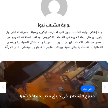
بوابة الشباب نيوز
جاء إطلاق بوابة الشباب نيوز على الانترنت ليكون وسيلة لمعرفة الاخبار اول
باول، ويمثل إضافة قوية في الفضاء الالكتروني، وجاءت انطلاقة الموقع من
مصر من قلب الاحداث ليهتم بالثورات العربية والمشاكل السياسية ويغطى
الفعاليات الاقتصادية والرياضية ويواكب علوم التكنولوجيا ويغطي اخبار المرآة
حوادث
مصرع 3 أشخاص في حريق مخبز بمنطقة شبرا