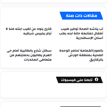
مقالات ذات صلة
أب يناشد الصحة توفير طبيب
قارئ ينوه عن تغيب ابنته منذ 6
أطفال لمتابعة حالة ابنه بطب
أيام ببلبيس شرقيه
أسنان الإسكندرية
بالصور|القمامة تحاصر الوحدة
سكان شارع بالطالبية أمام حى
الصحية بمنطقة الورش
الهرم يطالبون بحمايتهم من
بالزقازيق
متعاطى المخدرات
تابعنا على فيسبوك