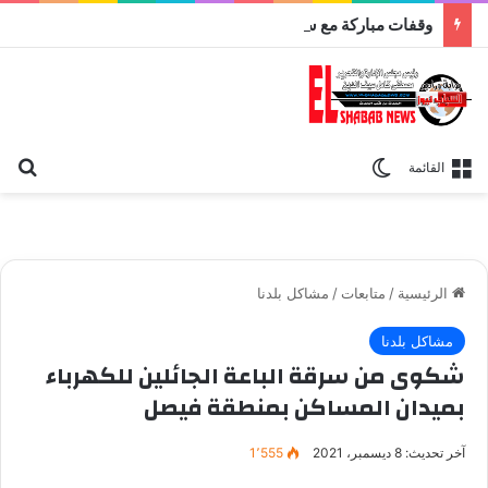
وقفات مباركة مع سورة الحج.. الجامع الأزهر يعقد اليوم ملتقى القضايا المعاصرة اليوم
بح
الوضع المظلم
القائمة
الرئيسية
/
متابعات
/
مشاكل بلدنا
مشاكل بلدنا
شكوى من سرقة الباعة الجائلين للكهرباء
بميدان المساكن بمنطقة فيصل
آخر تحديث: 8 ديسمبر، 2021
1٬555