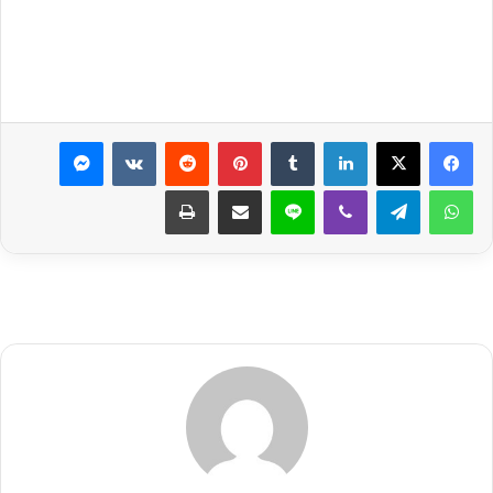
لينكدإن
بينتيريست
ماسنجر
واتساب
تيلقرام
ڤايبر
لاين
مشاركة عبر البريد
طباعة