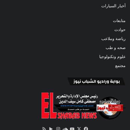
أخبار السيارات
متابعات
حوادث
رياضة وملاعب
صحه و طب
علوم وتكنولوجيا
مجتمع
بوابة وراديو الشباب نيوز
‫X
فيسبوك
ساوند
‫YouTube
انستقرام
‏Google
ملخص