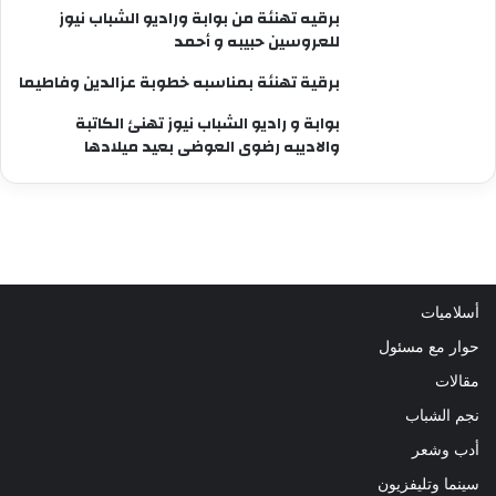
برقيه تهنئة من بوابة وراديو الشباب نيوز
للعروسين حبيبه و أحمد
برقية تهنئة بمناسبه خطوبة عزالدين وفاطيما
بوابة و راديو الشباب نيوز تهنئ الكاتبة
والاديبه رضوى العوضى بعيد ميلادها
أسلاميات
حوار مع مسئول
مقالات
نجم الشباب
أدب وشعر
سينما وتليفزيون