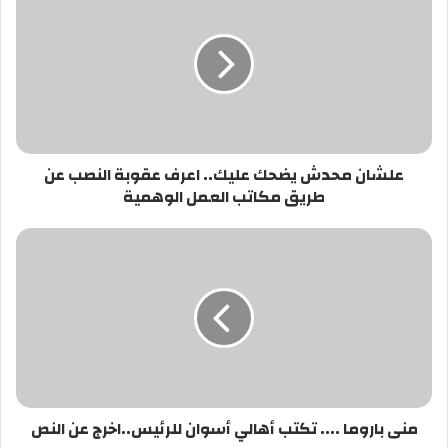
محدش
يضحك
عليك..
اعرف
عقوبة
النصب
عن
طريق
علشان محدش يضحك عليك.. اعرف عقوبة النصب عن
مكاتب
طريق مكاتب العمل الوهمية
العمل
الوهمية
منى
باروما
....
تكتب
أهالي
أسوان
للرئيس..اخرج
عن
النص
منى باروما .... تكتب أهالي أسوان للرئيس..اخرج عن النص