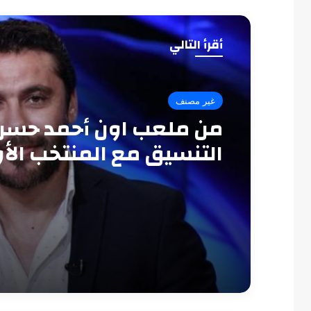
أقرأ التالي
غير مصنف
من ملعب اون أحمد حسن:
التنسيق مع المنتخب الأ
سبب الخروج المبكر من 
العرب