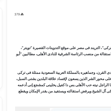
379
مصطفى
كامل
سيف
الدين
كى”، التريند فى مصر على موقع التدوينات القصيرة “تويتر”،
….
استقالة من منصب الرئاسة الشرفية للنادى الأهلى، مطالبين “أبو
يكتب
ميلاد
جديد
 الدين …. يكتب
مصطفى كامل سيف الدين …. يكتب
 القرن، وجماهيره بالمملكة العربية السعودية ممثلة فى تركى
را القرن 21
ميلاد جديد
 على محور الشر الذين يسعون لإفساد علاقة البلدين بشتى السبل،
ا الراجل نيته حب الأهلى بس دا كفيل يخلينى كمشجع إنى أدعمه
تركى آل الشيخ ويرفض استقالته ويستفيد من بقدر الإمكان ويقطع