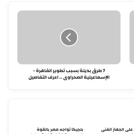
30 مليون جنيه ولاعب.. الخطيب يتدخل
شخصيًا لحسم صفقة حامد حمدان
7
طرق
بديلة
رسميًا.. مصر تتولى رئاسة اللجنة الحكومية
بسبب
الدولية للتربية البدنية والرياضة باليونسكو
تطوير
القاهرة
-
الأهلي يفاوض أشرف داري على الرحيل..
الإسماعيلية
وحل أخير لإنقاذ الموقف
الصحراوى
7 طرق بديلة بسبب تطوير القاهرة -
..
الإسماعيلية الصحراوى .. اعرف التفاصيل
اعرف
ثنائي شاب يلفت انتباه ييس توروب في
التفاصيل
الأهلي
بعد الاعتذار وتنازل الزمالك.. الأعلى للإعلام
يحفظ الشكوى المقدمة ضد خالد طلعت
على الجهاز الفنى
بلجيكا تواجه مصر بالقوة