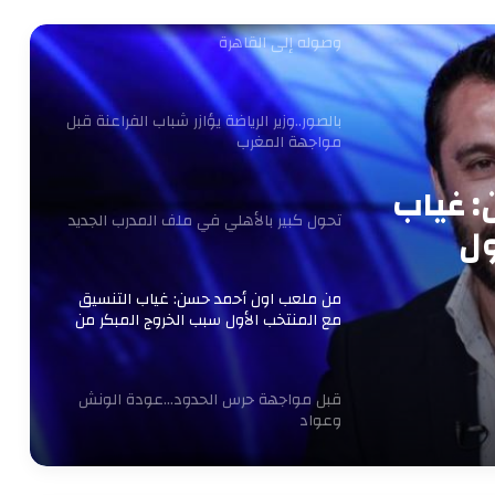
عاجل.. أول طلب من الخطيب لـ ريفيرو بعد
وصوله إلى القاهرة
بالصور..وزير الرياضة يؤازر شباب الفراعنة قبل
مواجهة المغرب
 غياب
تحول كبير بالأهلي في ملف المدرب الجديد
ول
كأس
من ملعب اون أحمد حسن: غياب التنسيق
مع المنتخب الأول سبب الخروج المبكر من
كأس العرب
قبل مواجهة حرس الحدود…عودة الونش
وعواد