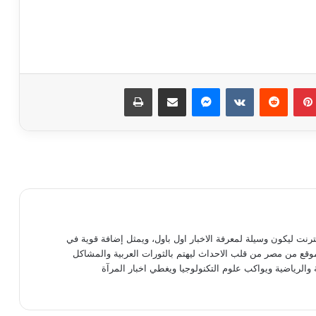
بينتيريست
ماسنجر
مشاركة عبر البريد
طباعة
الأهلي يفاوض أشرف داري على الرحيل..
وحل أخير لإنقاذ الموقف
ثنائي شاب يلفت انتباه ييس توروب في
الأهلي
نترنت ليكون وسيلة لمعرفة الاخبار اول باول، ويمثل إضافة قوية في
موقع من مصر من قلب الاحداث ليهتم بالثورات العربية والمشاكل
بعد الاعتذار وتنازل الزمالك.. الأعلى للإعلام
 والرياضية ويواكب علوم التكنولوجيا ويغطي اخبار المرآة
يحفظ الشكوى المقدمة ضد خالد طلعت