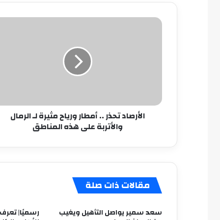
الأرصاد
تحذر
..
أمطار
ورياح
مثيرة
لـ
الرمال
والأتربة
الأرصاد تحذر .. أمطار ورياح مثيرة لـ الرمال
على
والأتربة على هذه المناطق
هذه
المناطق
مقالات ذات صلة
سعد سمير يواصل التأهيل ويغيب
رسميًا| تعرف 