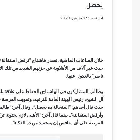
يحصل
آخر تحديث: 6 مارس، 2020
مصطفى
كامل
سيف
الدين
خلال الساعات الماضية، تصدر هاشتاج “نرفض استقالة تر
….
حيث عبر آلاف من الأهلاوية عن حزنهم الشديد من تلك ال
يكتب
ناصر” بالعدول عنها.
مايسه
عطوه
مصطفى كامل سيف
كليوباترا
وطالب المشاركون فى الهاشتاج بالحفاظ على علاقة نادى
مايسه عطوه كليوبات
القرن
آل الشيخ، رئيس الهيئة العامة للترفيه، وتفويت الفرصة
21
حيث قال أحدهم: “استحالة ده يحصل”.. وقال آخر: “طالم
وأرفض استقالته”.. بينما قال آخر: “الأهلى لازم يحتوى 
الفرصة على أى منافس إن يستفيد من ده الذكاء”.