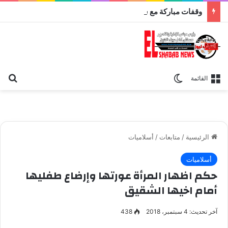
وقفات مباركة مع سورة الحج.. الجامع الأزهر يعقد اليوم ملتقى القضايا المعاصرة اليوم
بح
الوضع المظلم
القائمة
الرئيسية
/
متابعات
/
أسلاميات
أسلاميات
حكم اظهار المرأة عورتها وإرضاع طفليها
أمام اخيها الشقيق
آخر تحديث: 4 سبتمبر، 2018
438