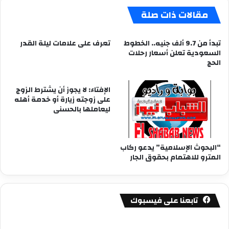
مقالات ذات صلة
تبدأ من 9.7 ألف جنيه.. الخطوط
تعرف على علامات ليلة القدر
السعودية تعلن أسعار رحلات
الحج
الإفتاء: لا يجوز أن يشترط الزوج
على زوجته زيارة أو خدمة أهله
ليعاملها بالحسنى
“البحوث الإسلامية” يدعو ركاب
المترو للاهتمام بحقوق الجار
تابعنا على فيسبوك