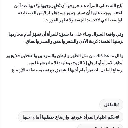
أباح الله تعالى للمرأة عند خروجها أن تُظهِرَ وجهها وكفيها عند أمن
الفتنة، ويجب عليها أن تستر جميع جسدها بالملابس الفضفاضة
الواسعة التي لا تجسد الجسد ولا تظهر العورات.
وفي واقعة السؤال وبناء على ما سبق: للمرأة أن تَظهَرَ أمام محارمها
بزينتها الخفية؛ كزينة الأذن والشعر والعنق والصدر والساق.
وقال ما عدا ذلك من مثل الظهر والبطن والسوءتين والفخذين فلا يجوز
إبداؤه لامرأة أو لرجلٍ إلا للزوج، وعليه: فلا مانع شرعًا من
إرضاع الطفل الصغير أمام أخيها الشقيق مع تغطية منطقة الإرضاع.
الطفل
حكم اظهار المرأة عورتها وإرضاع طفليها أمام اخيها