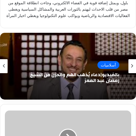
باول، ويمثل إضافة قوية في الفضاء الالكتروني، وجاءت انطلاقة الموقع من
مصر من قلب الاحداث ليهتم بالثورات العربية والمشاكل السياسية ويغطى
الفعاليات الاقتصادية والرياضية ويواكب علوم التكنولوجيا ويغطي اخبار المرآة
أسلاميات
بالفيديو|دعاء يُذهب الهم والحزن من الشيخ
رمضان عبد المعز
حصاد
التكنولوجيا..
جوجل
تكافح