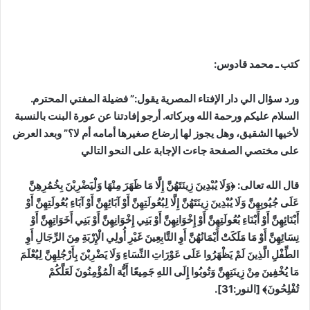
كتب ـ محمد قادوس:
ورد سؤال الي دار الإفتاء المصرية يقول:” فضيلة المفتي المحترم.
السلام عليكم ورحمة الله وبركاته. أرجو إفادتنا عن عورة البنت بالنسبة
لأخيها الشقيق، وهل يجوز لها إرضاع صغيرها أمامه أم لا؟” وبعد العرض
على مختصي الصفحة جاءت الإجابة على النحو التالي
قال الله تعالى: ﴿وَلَا يُبْدِينَ زِينَتَهُنَّ إِلَّا مَا ظَهَرَ مِنْهَا وَلْيَضْرِبْنَ بِخُمُرِهِنَّ
عَلَى جُيُوبِهِنَّ وَلَا يُبْدِينَ زِينَتَهُنَّ إِلَّا لِبُعُولَتِهِنَّ أَوْ آبَائِهِنَّ أَوْ آبَاءِ بُعُولَتِهِنَّ أَوْ
أَبْنَائِهِنَّ أَوْ أَبْنَاءِ بُعُولَتِهِنَّ أَوْ إِخْوَانِهِنَّ أَوْ بَنِي إِخْوَانِهِنَّ أَوْ بَنِي أَخَوَاتِهِنَّ أَوْ
نِسَائِهِنَّ أَوْ مَا مَلَكَتْ أَيْمَانُهُنَّ أَوِ التَّابِعِينَ غَيْرِ أُولِي الْإِرْبَةِ مِنَ الرِّجَالِ أَوِ
الطِّفْلِ الَّذِينَ لَمْ يَظْهَرُوا عَلَى عَوْرَاتِ النِّسَاءِ وَلَا يَضْرِبْنَ بِأَرْجُلِهِنَّ لِيُعْلَمَ
مَا يُخْفِينَ مِنْ زِينَتِهِنَّ وَتُوبُوا إِلَى اللهِ جَمِيعًا أَيُّهَ الْمُؤْمِنُونَ لَعَلَّكُمْ
تُفْلِحُونَ﴾ [النور:31].