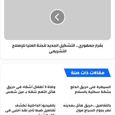
جمهورى..
التشكيل
الجديد
للجنة
العليا
للإصلاح
التشريعى
بقرار جمهورى.. التشكيل الجديد للجنة العليا للإصلاح
التشريعى
مقالات ذات صلة
السيطرة على حريق اندلع
وفاة 3 أطفال أشقاء فى حريق
بشقة سكنية بالسلام
هائل التهم شقة بـ عين شمس
بالتفاصيل ..حريق هائل بمدينه
بالفيديو| الداخلية تكشف
نصر بجوار السراج مول
تفاصيل ضبط تاجر نقد أجنبى فى