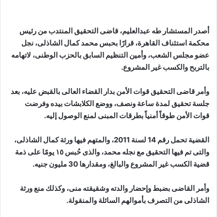
أصدر المستشار طه عبدالعليم، قاضى التحقيق المنتدب من رئيس
محكمة استئناف القاهرة، قرارًا بحبس محمد كمال الشاذلى، نجل
عضو مجلس الشعب، وأمين التنظيم السابق بالحزب الوطنى، لاتهامه
بالتربح والكسب غير المشروع.
وأمر قاضى التحقيق قوات الأمن بدار القضاء العالى بالقبض عليه، بعد
جلسة تحقيق لمدة ساعة ونصف، ووضع الكلابشات بيده وفرضت
قوات الأمن طوقاً أمنياً بطرقات المبنى لمنع الوصول إليه.
القضية تحمل رقم 14 لسنة 2011، والمتهم فيها ورثة كمال الشاذلى،
والتى تم فيها التحقيق مع نجله محمد، والذى حُبس ١٥ يومًا على ذمة
قضية الكسب غير المشروع والبالغ، ومقدارها 30 مليون جنيه.
وأمر القاضى بضبط وإحضار والدته وشقيقته منى، وكذلك منع ورثة
الشاذلى من التصرف بأموالهم السائلة والمنقولة.